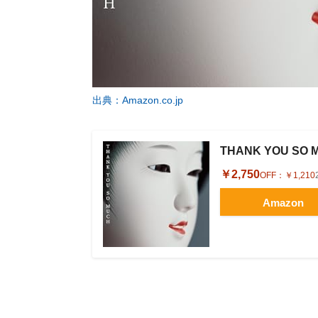
出典：Amazon.co.jp
THANK YOU SO 
￥2,750
OFF：
￥1,210
Amazon