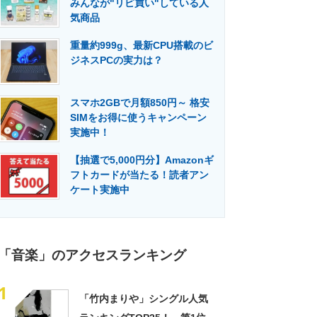
みんなが"リピ買い"している人
門メディア
建設×テクノロジーの最前線
気商品
重量約999g、最新CPU搭載のビ
ジネスPCの実力は？
スマホ2GBで月額850円～ 格安
SIMをお得に使うキャンペーン
実施中！
【抽選で5,000円分】Amazonギ
フトカードが当たる！読者アン
ケート実施中
「音楽」のアクセスランキング
1
「竹内まりや」シングル人気