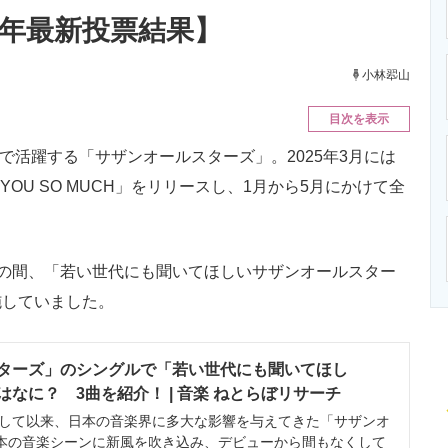
ニクス専門サイト
電子設計の基本と応用
エネルギーの専
4年最新投票結果】
小林翆山
目次を表示
で活躍する「サザンオールスターズ」。2025年3月には
YOU SO MUCH」をリリースし、1月から5月にかけて全
6日の間、「若い世代にも聞いてほしいサザンオールスター
施していました。
ターズ」のシングルで「若い世代にも聞いてほし
なに？ 3曲を紹介！ | 音楽 ねとらぼリサーチ
ーして以来、日本の音楽界に多大な影響を与えてきた「サザンオ
本の音楽シーンに新風を吹き込み、デビューから間もなくして