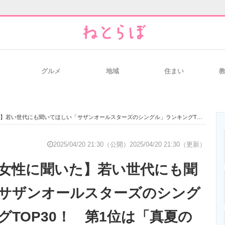
グルメ
地域
住まい
と未来を見通す
スマホと通信の最新トレンド
進化するPCとデ
聞いてほしい「サザンオールスターズのシングル」ランキングTOP30！ 第1位は「真夏の果実」【2024年最新投票結果】
のいまが分かる
企業ITのトレンドを詳説
経営リーダーの
2025/04/20 21:30（公開）
2025/04/20 21:30（更新）
の女性に聞いた】若い世代にも聞
T製品の総合サイト
IT製品の技術・比較・事例
製造業のIT導入
サザンオールスターズのシング
グTOP30！ 第1位は「真夏の