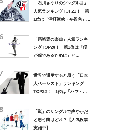
5
「石川さゆりのシングル曲」
人気ランキングTOP21！ 第
1位は「津軽海峡・冬景色」
【2024年最新投票結果】
6
「尾崎豊の楽曲」人気ランキ
ングTOP28！ 第1位は「僕
が僕であるために」と
「FORGET-ME-NOT」
7
【2026年2月17日時点の投票
世界で通用すると思う「日本
結果】
人ベーシスト」ランキング
TOP22！ 1位は「ハマ・オ
カモト」！【2022年最新調査
8
結果】
「嵐」のシングルで爽やかだ
と思う曲はどれ？【人気投票
実施中】