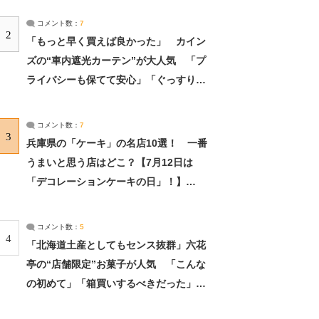
コメント数：
7
2
「もっと早く買えば良かった」 カイン
ズの“車内遮光カーテン”が大人気 「プ
ライバシーも保てて安心」「ぐっすり眠
れました」（2/2） | ライフ ねとらぼリ
サーチ：2ページ目
コメント数：
7
3
兵庫県の「ケーキ」の名店10選！ 一番
うまいと思う店はどこ？【7月12日は
「デコレーションケーキの日」！】
（2/4） | 兵庫県 ねとらぼリサーチ：2ペ
ージ目
コメント数：
5
4
「北海道土産としてもセンス抜群」六花
亭の“店舗限定”お菓子が人気 「こんな
の初めて」「箱買いするべきだった」
（1/2） | 北海道 ねとらぼリサーチ