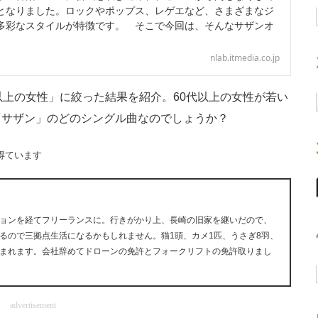
となりました。ロックやポップス、レゲエなど、さまざまなジ
多彩なスタイルが特徴です。 そこで今回は、そんなサザンオ
nlab.itmedia.co.jp
上の女性」に絞った結果を紹介。60代以上の女性が若い
「サザン」のどのシングル曲なのでしょうか？
得ています
ョンを経てフリーランスに。行きがかり上、長崎の旧家を継いだので、
るので三拠点生活になるかもしれません。猫1頭、カメ1匹、うさぎ8羽、
まれます。会社辞めてドローンの免許とフォークリフトの免許取りまし
advertisement