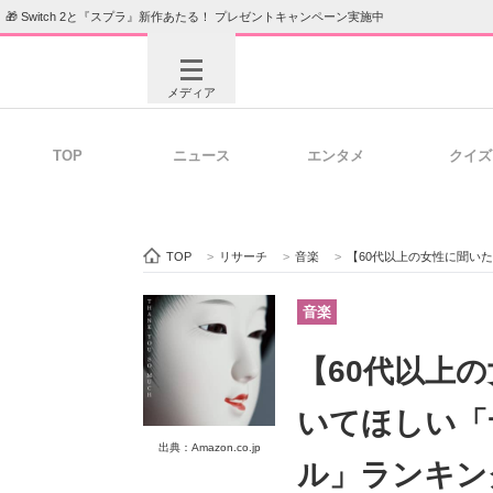
🎁 Switch 2と『スプラ』新作あたる！ プレゼントキャンペーン実施中
メディア
TOP
ニュース
エンタメ
クイズ
注目記事を集めた総合ページ
ITの今
TOP
>
リサーチ
>
音楽
>
【60代以上の女性に聞いた】若い世代にも
ビジネスと働き方のヒント
AI活用
音楽
【60代以上
ITエンジニア向け専門サイト
企業向けI
いてほしい「
出典：Amazon.co.jp
ル」ランキン