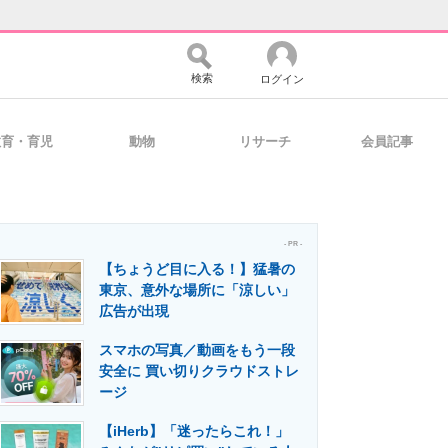
検索
ログイン
教育・育児
動物
リサーチ
会員記事
バイスの未来
好きが集まる 比べて選べる
- PR -
【ちょうど目に入る！】猛暑の
コミュニティ
マーケ×ITの今がよく分かる
東京、意外な場所に「涼しい」
広告が出現
スマホの写真／動画をもう一段
・活用を支援
安全に 買い切りクラウドストレ
ージ
【iHerb】「迷ったらこれ！」