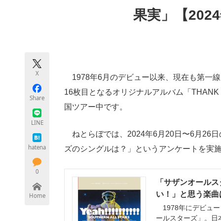
モノづくり技術者専門サイト
エレクトロ
果実」【202
ちょっと気になるネットの話題
X
1978年6月のデビュー以来、現在も第一線
16枚目となるオリジナルアルバム「THANK 
Share
国ツアー中です。
LINE
ねとらぼでは、2024年6月20日〜6月2
hatena
ズのシングルは？」というアンケートを実
0
「サザンオールス
い！」と思う楽曲は
Home
1978年にデビュ
ールスターズ」。日