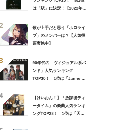
ランキングTOP25！ 第1位
は「駅」に決定！【2022年最
新投票結果】
2
歌が上手だと思う「ホロライ
ブ」のメンバーは？【人気投
票実施中】
3
90年代の「ヴィジュアル系バ
ンド」人気ランキング
TOP30！ 1位は「Janne Da
Arc」に決定！【2021年最新
4
投票結果】
【けいおん！】「放課後ティ
ータイム」の楽曲人気ランキ
ングTOP28！ 1位は「天使
にふれたよ！」【2021年最新
投票結果】