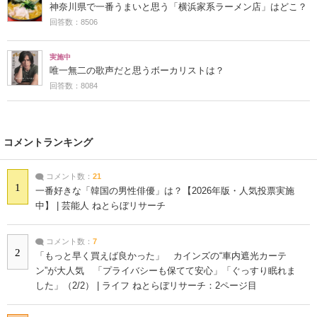
神奈川県で一番うまいと思う「横浜家系ラーメン店」はどこ？
回答数：8506
実施中
唯一無二の歌声だと思うボーカリストは？
回答数：8084
コメントランキング
コメント数：
21
1
一番好きな「韓国の男性俳優」は？【2026年版・人気投票実施
中】 | 芸能人 ねとらぼリサーチ
コメント数：
7
2
「もっと早く買えば良かった」 カインズの“車内遮光カーテ
ン”が大人気 「プライバシーも保てて安心」「ぐっすり眠れま
した」（2/2） | ライフ ねとらぼリサーチ：2ページ目