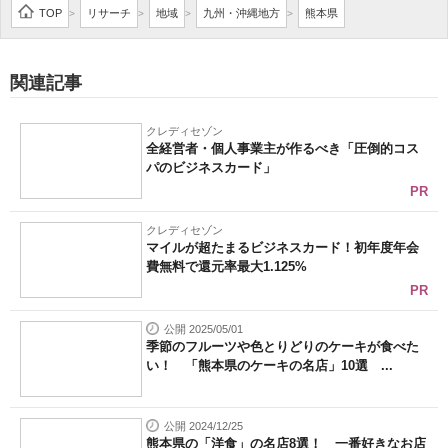
TOP
リサーチ
地域
九州・沖縄地方
熊本県
>
>
>
>
関連記事
クレディセゾン
全経営者・個人事業主が作るべき「圧倒的コス
パのビジネスカード」
PR
クレディセゾン
マイルが超たまるビジネスカード！初年度年会
費無料で還元率最大1.125%
PR
公開 2025/05/01
季節のフルーツや色とりどりのケーキが食べた
い！ 「熊本県のケーキの名店」10選 ...
公開 2024/12/25
熊本県の「洋食」の名店8選！ 一番好きなお店