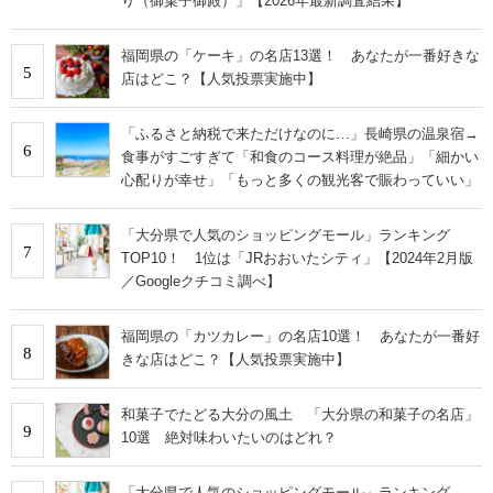
り（御菓子御殿）」【2026年最新調査結果】
福岡県の「ケーキ」の名店13選！ あなたが一番好きな
5
店はどこ？【人気投票実施中】
「ふるさと納税で来ただけなのに…」長崎県の温泉宿→
6
食事がすごすぎて「和食のコース料理が絶品」「細かい
心配りが幸せ」「もっと多くの観光客で賑わっていい」
「大分県で人気のショッピングモール」ランキング
7
TOP10！ 1位は「JRおおいたシティ」【2024年2月版
／Googleクチコミ調べ】
福岡県の「カツカレー」の名店10選！ あなたが一番好
8
きな店はどこ？【人気投票実施中】
和菓子でたどる大分の風土 「大分県の和菓子の名店」
9
10選 絶対味わいたいのはどれ？
「大分県で人気のショッピングモール」ランキング