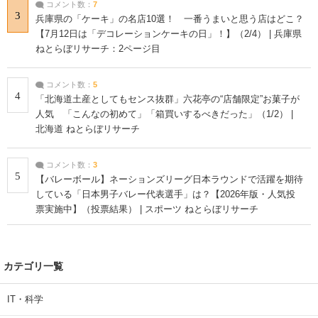
コメント数：
7
3
兵庫県の「ケーキ」の名店10選！ 一番うまいと思う店はどこ？
【7月12日は「デコレーションケーキの日」！】（2/4） | 兵庫県
ねとらぼリサーチ：2ページ目
コメント数：
5
4
「北海道土産としてもセンス抜群」六花亭の“店舗限定”お菓子が
人気 「こんなの初めて」「箱買いするべきだった」（1/2） |
北海道 ねとらぼリサーチ
コメント数：
3
5
【バレーボール】ネーションズリーグ日本ラウンドで活躍を期待
している「日本男子バレー代表選手」は？【2026年版・人気投
票実施中】（投票結果） | スポーツ ねとらぼリサーチ
カテゴリ一覧
IT・科学