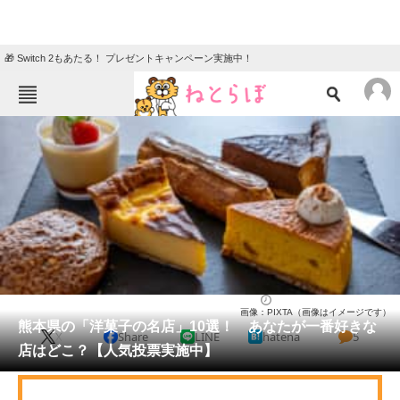
🎁 Switch 2もあたる！ プレゼントキャンペーン実施中！
ねとらぼメニュー
TOP
ニュース
エンタメ
クイズ
グルメ
地域
住まい
教育・育児
動物
リサーチ
熊本県
2025/04/27 15:00（公開）
画像：PIXTA（画像はイメージです）
会員記事
熊本県の「洋菓子の名店」10選！ あなたが一番好きな
X
Share
LINE
hatena
5
店はどこ？【人気投票実施中】
メディア
注目記事を集めた総合ページ