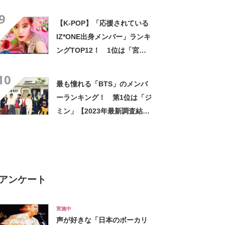
の」！【2025年8月20日時
9
点】
【K-POP】「応援されている
IZ*ONE出身メンバー」ランキ
ングTOP12！ 1位は「宮脇
咲良（LE SSERAFIM）」
10
【2023年最新調査結果】
最も憧れる「BTS」のメンバ
ーランキング！ 第1位は「ジ
ミン」【2023年最新調査結
果】
アンケート
実施中
声が好きな「日本のボーカリ