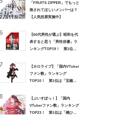
5
「FRUITS ZIPPER」でもっと
推されてほしいメンバーは？
【人気投票実施中】
6
【60代男性が選ぶ】昭和を代
表すると思う「男性俳優」ラ
ンキングTOP19！ 第1位は
「石原裕次郎」【2023年最新
7
調査結果】
【ホロライブ】「国内VTuber
ファン数」ランキング
TOP10！ 第1位は「宝鐘マ
リン」【2024年12月18日時
8
点】
【ぶいすぽっ！】「国内
VTuberファン数」ランキング
TOP23！ 第1位は「橘ひな