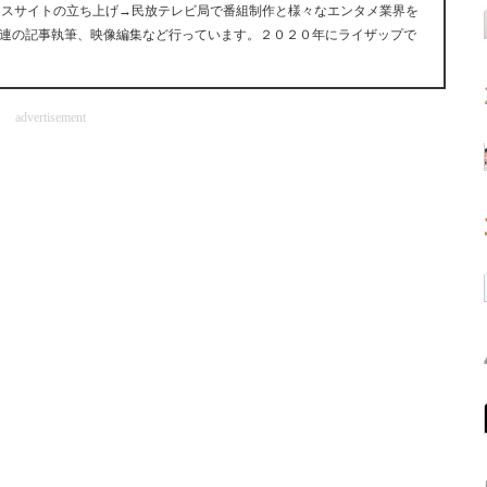
ュースサイトの立ち上げ→民放テレビ局で番組制作と様々なエンタメ業界を
連の記事執筆、映像編集など行っています。２０２０年にライザップで
advertisement