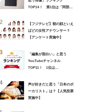
思う俳優」ランキング
TOP14！ 第1位は「阿部
寛」「菅田将暉」「役所広
2
司」【2023年最新調査結果】
【フジテレビ】朝の顔といえ
ばどの女性アナウンサー？
【アンケート実施中】
3
「編集が面白い」と思う
YouTubeチャンネル
TOP11！ 1位は
「HikakinTV」！【2022年最
4
新調査結果】
声が好きだと思う「日本のボ
ーカリスト」は？【人気投票
実施中】