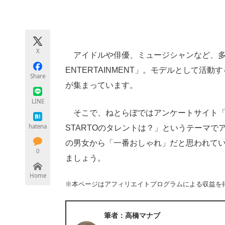
モノづくり技術者専門サイト
エレクトロ
X
アイドルや俳優、ミュージシャンなど、多く
ちょっと気になるネットの話題
ENTERTAINMENT」。モデルとして
Share
が集まっています。
LINE
そこで、ねとらぼではアンケートサイト「
hatena
STARTOのタレントは？」というテーマ
の男女から「一番おしゃれ」だと思われて
0
ましょう。
Home
※本ページはアフィリエイトプログラムによる収益を
筆者：高橋マナブ