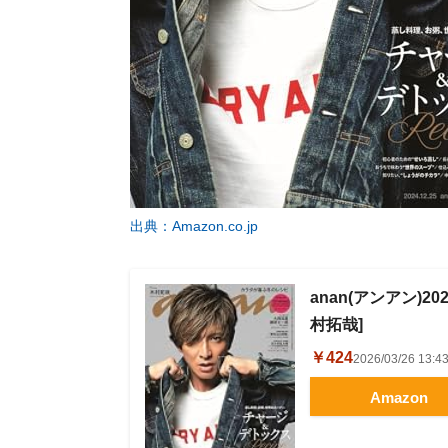
出典：Amazon.co.jp
anan(アンアン)20
村拓哉]
￥424
2026/03/26 1
Amazon