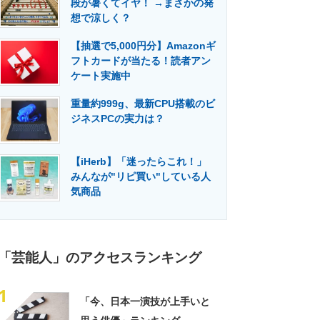
段が暑くてイヤ！ →まさかの発
門メディア
建設×テクノロジーの最前線
想で涼しく？
【抽選で5,000円分】Amazonギ
フトカードが当たる！読者アン
ケート実施中
重量約999g、最新CPU搭載のビ
ジネスPCの実力は？
【iHerb】「迷ったらこれ！」
みんなが"リピ買い"している人
気商品
「芸能人」のアクセスランキング
1
「今、日本一演技が上手いと