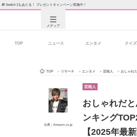
🎁 Switch 2もあたる！ プレゼントキャンペーン実施中！
メディア
TOP
ニュース
エンタメ
クイズ
注目記事を集めた総合ページ
ITの今
TOP
>
リサーチ
>
エンタメ
>
芸能人
>
おしゃれだと
ビジネスと働き方のヒント
AI活用
芸能人
おしゃれだと
ITエンジニア向け専門サイト
企業向けI
ンキングTOP
出典：Amazon.co.jp
【2025年最