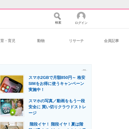
検索
ログイン
教育・育児
動物
リサーチ
会員記事
バイスの未来
好きが集まる 比べて選べる
- PR -
スマホ2GBで月額850円～ 格安
コミュニティ
マーケ×ITの今がよく分かる
SIMをお得に使うキャンペーン
実施中！
スマホの写真／動画をもう一段
・活用を支援
安全に 買い切りクラウドストレ
ージ
階段イヤ！ 階段イヤ！夏は階