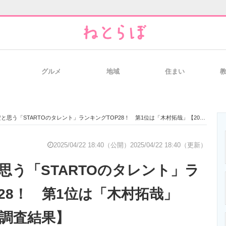
グルメ
地域
住まい
と未来を見通す
スマホと通信の最新トレンド
進化するPCとデ
思う「STARTOのタレント」ランキングTOP28！ 第1位は「木村拓哉」【2025年最新調査結果】
のいまが分かる
企業ITのトレンドを詳説
経営リーダーの
2025/04/22 18:40（公開）
2025/04/22 18:40（更新）
思う「STARTOのタレント」ラ
T製品の総合サイト
IT製品の技術・比較・事例
製造業のIT導入
28！ 第1位は「木村拓哉」
新調査結果】