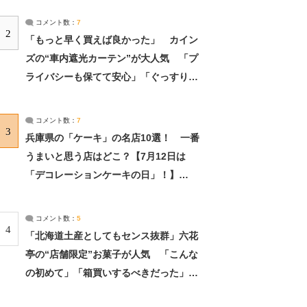
コメント数：
7
2
「もっと早く買えば良かった」 カイン
ズの“車内遮光カーテン”が大人気 「プ
ライバシーも保てて安心」「ぐっすり眠
れました」（2/2） | ライフ ねとらぼリ
サーチ：2ページ目
コメント数：
7
3
兵庫県の「ケーキ」の名店10選！ 一番
うまいと思う店はどこ？【7月12日は
「デコレーションケーキの日」！】
（2/4） | 兵庫県 ねとらぼリサーチ：2ペ
ージ目
コメント数：
5
4
「北海道土産としてもセンス抜群」六花
亭の“店舗限定”お菓子が人気 「こんな
の初めて」「箱買いするべきだった」
（1/2） | 北海道 ねとらぼリサーチ