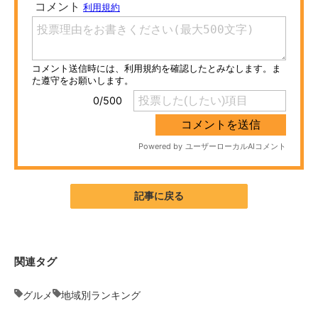
ITの今と未来を見通す
スマホと通信の最新トレンド
進化するPCとデバイスの未来
好きが集まる 比べて選べる
ビジネスと働き方のヒント
AI活用のいまが分かる
記事に戻る
企業ITのトレンドを詳説
経営リーダーのコミュニティ
関連タグ
マーケ×ITの今がよく分かる
グルメ
地域別ランキング
ITエンジニア向け専門サイト