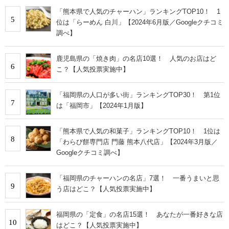
「熊本県で人気のチャーハン」ランキングTOP10！ 1
5
位は「らーめん 白川」【2024年6月版／Googleクチコミ
調べ】
鹿児島県の「焼き肉」の名店10選！ 人気のお店はど
6
こ？【人気投票実施中】
「福岡県の人口が多い街」ランキングTOP30！ 第1位
7
は「福岡市」【2024年1月版】
「熊本県で人気の和菓子」ランキングTOP10！ 1位は
8
「わらび餅専門店 門藤 熊本八代店」【2024年3月版／
Googleクチコミ調べ】
「福岡県のチャーハンの名店」7選！ 一番うまいと思
9
う店はどこ？【人気投票実施中】
福岡県の「定食」の名店15選！ あなたが一番好きな店
10
はどこ？【人気投票実施中】