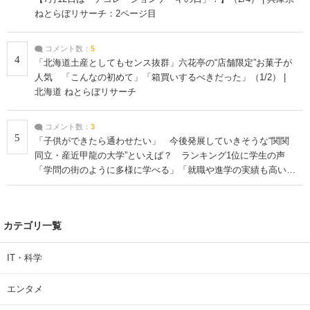
ねとらぼリサーチ：2ページ目
コメント数：
5
4
「北海道土産としてもセンス抜群」六花亭の“店舗限定”お菓子が
人気 「こんなの初めて」「箱買いするべきだった」（1/2） |
北海道 ねとらぼリサーチ
コメント数：
3
5
「子供ができたら通わせたい」 今後発展していきそうな“関関
同立・産近甲龍の大学”といえば？ ランキング1位に学生の声
「学問の街のように多様に学べる」「就職や進学の実績も高い」
| 大学 ねとらぼリサーチ
カテゴリ一覧
IT・科学
エンタメ