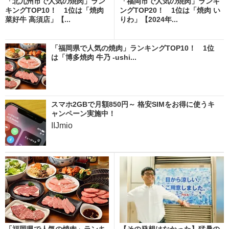
「北九州市で人気の焼肉」ラン
「福岡市で人気の焼肉」ランキ
キングTOP10！ 1位は「焼肉
ングTOP20！ 1位は「焼肉 い
菜好牛 高須店」【...
りわ」【2024年...
「福岡県で人気の焼肉」ランキングTOP10！ 1位
は「博多焼肉 牛乃 -ushi...
スマホ2GBで月額850円～ 格安SIMをお得に使うキ
ャンペーン実施中！
IIJmio
「福岡県で人気の焼肉」ランキ
【その発想はなかった】猛暑の