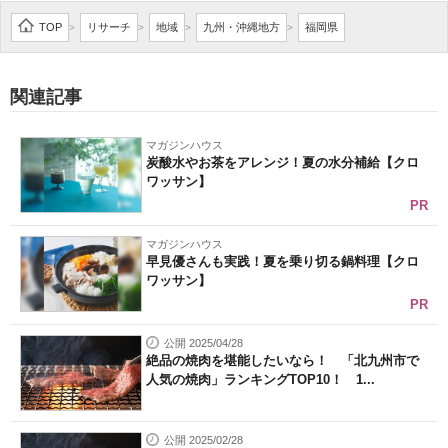
企業向けIT製品の総合サイト
TOP
リサーチ
地域
九州・沖縄地方
福岡県
>
>
>
>
IT製品の技術・比較・事例
関連記事
製造業のIT導入・活用を支援
マガジンハウス
モノづくり技術者専門サイト
炭酸水やお茶をアレンジ！夏の水分補給【クロ
ワッサン】
エレクトロニクス専門サイト
PR
電子設計の基本と応用
マガジンハウス
早見優さんも実践！夏を乗り切る鍋料理【クロ
ワッサン】
エネルギーの専門メディア
PR
建設×テクノロジーの最前線
公開 2025/04/28
絶品の焼肉を堪能したいなら！ 「北九州市で
ちょっと気になるネットの話題
人気の焼肉」ランキングTOP10！ 1...
公開 2025/02/28