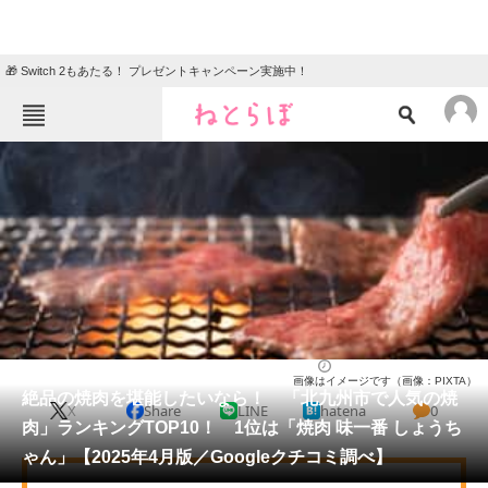
🎁 Switch 2もあたる！ プレゼントキャンペーン実施中！
ねとらぼメニュー
TOP
ニュース
エンタメ
クイズ
グルメ
地域
住まい
教育・育児
動物
リサーチ
福岡県
2025/04/28 13:00（公開）
画像はイメージです（画像：PIXTA）
会員記事
絶品の焼肉を堪能したいなら！ 「北九州市で人気の焼
X
Share
LINE
hatena
0
肉」ランキングTOP10！ 1位は「焼肉 味一番 しょうち
メディア
ゃん」【2025年4月版／Googleクチコミ調べ】
注目記事を集めた総合ページ