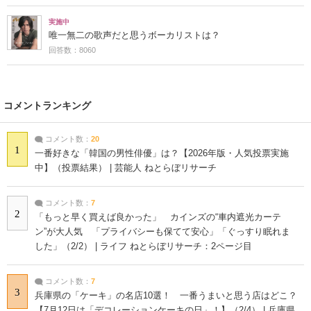
実施中
唯一無二の歌声だと思うボーカリストは？
回答数：8060
コメントランキング
コメント数：
20
1
一番好きな「韓国の男性俳優」は？【2026年版・人気投票実施
中】（投票結果） | 芸能人 ねとらぼリサーチ
コメント数：
7
2
「もっと早く買えば良かった」 カインズの“車内遮光カーテ
ン”が大人気 「プライバシーも保てて安心」「ぐっすり眠れま
した」（2/2） | ライフ ねとらぼリサーチ：2ページ目
コメント数：
7
3
兵庫県の「ケーキ」の名店10選！ 一番うまいと思う店はどこ？
【7月12日は「デコレーションケーキの日」！】（2/4） | 兵庫県