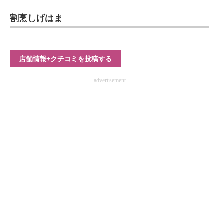
企業向けIT製品の総合サイト
割烹しげはま
IT製品の技術・比較・事例
製造業のIT導入・活用を支援
店舗情報+クチコミを投稿する
モノづくり技術者専門サイト
advertisement
エレクトロニクス専門サイト
電子設計の基本と応用
エネルギーの専門メディア
建設×テクノロジーの最前線
ちょっと気になるネットの話題