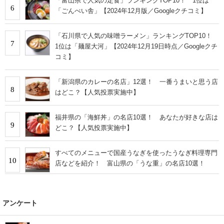
「富山県で人気の定食」ランキングTOP10！ 1位は
6
「ごんべい舎」【2024年12月版／Googleクチコミ】
「石川県で人気の味噌ラーメン」ランキングTOP10！
7
1位は「麺屋大河」【2024年12月19日時点／Googleクチ
コミ】
「新潟県のカレーの名店」12選！ 一番うまいと思う店
8
はどこ？【人気投票実施中】
福井県の「海鮮丼」の名店10選！ あなたが好きな店は
9
どこ？【人気投票実施中】
すべてのメニューで国産うなぎを使ったうなぎ料理専門
10
店などを紹介！ 富山県の「うな重」の名店10選！
アンケート