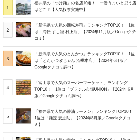
福井県の「つけ麺」の名店10選！ 一番うまいと思う店
1
はどこ？【人気投票実施中】
「新潟県で人気の回転寿司」ランキングTOP10！ 1位
2
は「海転 すし誠 村上店」【2024年11月版／Googleクチ
コミ】
「新潟県で人気のとんかつ」ランキングTOP10！ 1位
3
は「とんかつ政ちゃん 沼垂本店」【2024年6月版／
Googleクチコミ調べ】
「富山県で人気のスーパーマーケット」ランキング
4
TOP10！ 1位は「ブラジル市場UNION」【2024年6月
版／Googleクチコミ調べ】
「福井県で人気の醤油ラーメン」ランキングTOP10！
5
1位は「麺匠 麦之助」【2024年8月版／Googleクチコ
ミ】