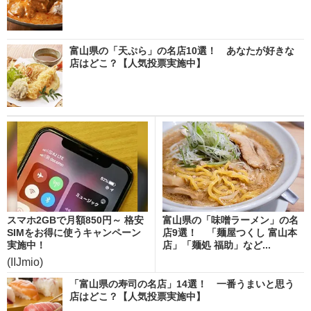
富山県の「天ぷら」の名店10選！ あなたが好きな
店はどこ？【人気投票実施中】
スマホ2GBで月額850円～ 格安
富山県の「味噌ラーメン」の名
SIMをお得に使うキャンペーン
店9選！ 「麺屋つくし 富山本
実施中！
店」「麺処 福助」など...
(IIJmio)
「富山県の寿司の名店」14選！ 一番うまいと思う
店はどこ？【人気投票実施中】