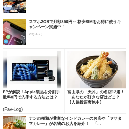
スマホ2GBで月額850円～ 格安SIMをお得に使うキ
ャンペーン実施中！
PR(IIJmio)
FPが解説！Apple製品を分割手
富山県の「天丼」の名店12選！
数料0円で入手する方法とは？
あなたが好きな店はどこ？
【人気投票実施中】
(Fav-Log)
ナンの種類が豊富なインドカレーのお店や「ヤサタ
マカレー」が名物のお店を紹介！ 「...