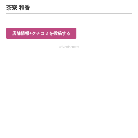
茶寮 和香
ITの今と未来を見通す
スマホと通信の最新トレンド
店舗情報+クチコミを投稿する
進化するPCとデバイスの未来
advertisement
好きが集まる 比べて選べる
ビジネスと働き方のヒント
AI活用のいまが分かる
企業ITのトレンドを詳説
経営リーダーのコミュニティ
マーケ×ITの今がよく分かる
ITエンジニア向け専門サイト