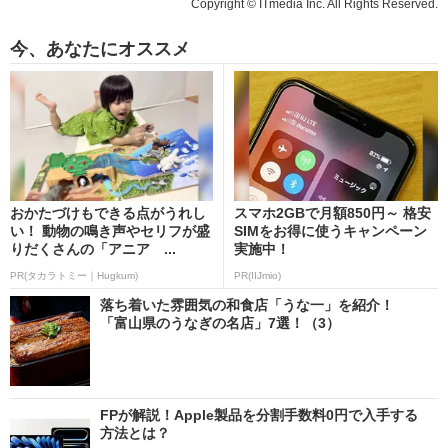
Copyright © ITmedia Inc. All Rights Reserved.
今、あなたにオススメ
おかたづけもできる点がうれし
スマホ2GBで月額850円～ 格安
い！ 動物の鳴き声やセリフが盛
SIMをお得に使うキャンペーン
りだくさんの「アニア ...
実施中！
PR(タカラトミー｜Hugkum)
PR(IIJmio)
落ち着いた雰囲気の和食店「うな一」を紹介！
「富山県のうなぎの名店」7選！（3）
FPが解説！Apple製品を分割手数料0円で入手する
方法とは？