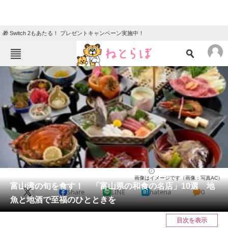
🎁 Switch 2もあたる！ プレゼントキャンペーン実施中！
ねとらぼメニュー
TOP
ニュース
エンタメ
クイズ
グルメ
地域
住まい
教育・育児
動物
リサーチ
富山県
2025/05/08 16:30（公開）
画像はイメージです（画像：写真AC）
会員記事
富山湾の旬を食す！ 「富山県の和食の名店」10選 地
X
Share
LINE
hatena
0
魚と地酒で至福のひとときを
メディア
目次を表示
注目記事を集めた総合ページ