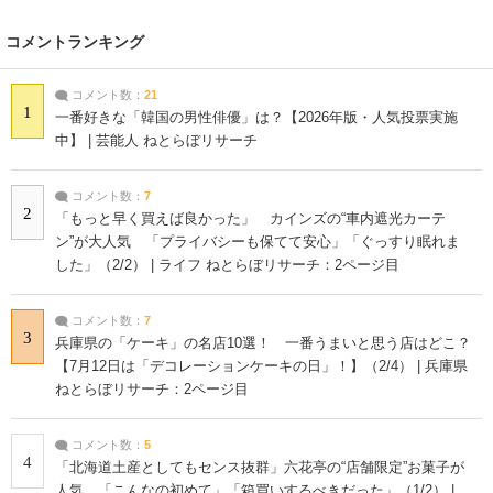
コメントランキング
コメント数：
21
1
一番好きな「韓国の男性俳優」は？【2026年版・人気投票実施
中】 | 芸能人 ねとらぼリサーチ
コメント数：
7
2
「もっと早く買えば良かった」 カインズの“車内遮光カーテ
ン”が大人気 「プライバシーも保てて安心」「ぐっすり眠れま
した」（2/2） | ライフ ねとらぼリサーチ：2ページ目
コメント数：
7
3
兵庫県の「ケーキ」の名店10選！ 一番うまいと思う店はどこ？
【7月12日は「デコレーションケーキの日」！】（2/4） | 兵庫県
ねとらぼリサーチ：2ページ目
コメント数：
5
4
「北海道土産としてもセンス抜群」六花亭の“店舗限定”お菓子が
人気 「こんなの初めて」「箱買いするべきだった」（1/2） |