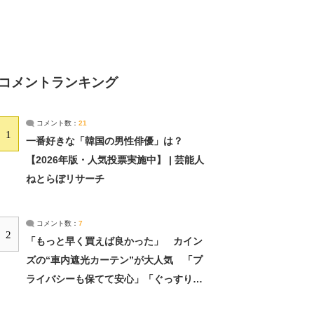
コメントランキング
コメント数：
21
1
一番好きな「韓国の男性俳優」は？
【2026年版・人気投票実施中】 | 芸能人
ねとらぼリサーチ
コメント数：
7
2
「もっと早く買えば良かった」 カイン
ズの“車内遮光カーテン”が大人気 「プ
ライバシーも保てて安心」「ぐっすり眠
れました」（2/2） | ライフ ねとらぼリ