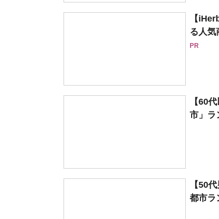
【iH
る人気
PR
【60
市」ラン
【50
都市ラン