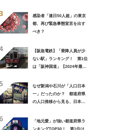
3
感染者「連日50人超」の東京
都、再び緊急事態宣言を出す
べき？
4
【阪急電鉄】「乗降人員が少
ない駅」ランキング！ 第1位
は「阪神国道」【2024年最新
調査結果】
5
なぜ新潟や石川が「人口日本
一」だったのか？ 都道府県
の人口推移から見る、日本近
代化の歴史
6
「地元愛」が強い都道府県ラ
ンキングTOP30！ 第1位は