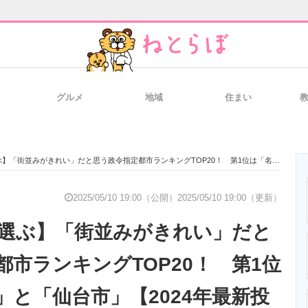
グルメ
地域
住まい
と未来を見通す
スマホと通信の最新トレンド
進化するPCとデ
並みがきれい」だと思う政令指定都市ランキングTOP20！ 第1位は「名古屋市」と「仙台市」【2024年最新投票結果】
のいまが分かる
企業ITのトレンドを詳説
経営リーダーの
2025/05/10 19:00（公開）
2025/05/10 19:00（更新）
が選ぶ】「街並みがきれい」だと
T製品の総合サイト
IT製品の技術・比較・事例
製造業のIT導入
都市ランキングTOP20！ 第1位
」と「仙台市」【2024年最新投