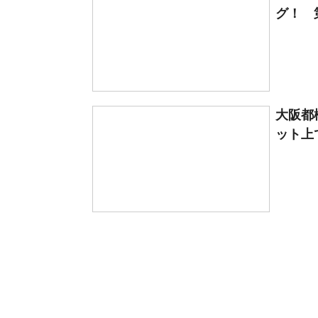
グ！ 
大阪都
ット上