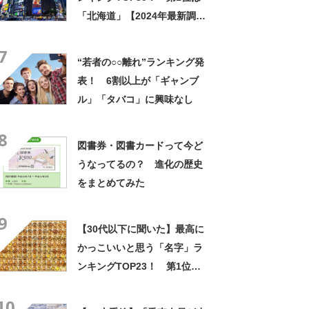
「北海道」【2024年最新調査
結果】
7
“若者の○○離れ”ランキング発
表！ 6割以上が「ギャンブ
ル」「タバコ」に興味なし
8
図書券・図書カードって今ど
うなってるの？ 進化の歴史
をまとめてみた
9
【30代以下に聞いた】最高に
かっこいいと思う「名字」ラ
ンキングTOP23！ 第1位は
「神宮寺」【2024年最新調査
10
結果】