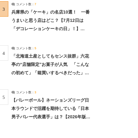
サーチ：2ページ目
コメント数：
7
3
兵庫県の「ケーキ」の名店10選！ 一番
うまいと思う店はどこ？【7月12日は
「デコレーションケーキの日」！】
（2/4） | 兵庫県 ねとらぼリサーチ：2ペ
ージ目
コメント数：
5
4
「北海道土産としてもセンス抜群」六花
亭の“店舗限定”お菓子が人気 「こんな
の初めて」「箱買いするべきだった」
（1/2） | 北海道 ねとらぼリサーチ
コメント数：
3
5
【バレーボール】ネーションズリーグ日
本ラウンドで活躍を期待している「日本
男子バレー代表選手」は？【2026年版・
人気投票実施中】（投票結果） | スポー
ツ ねとらぼリサーチ