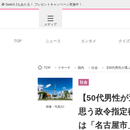
🎁 Switch 2もあたる！ プレゼントキャンペーン実施中！
メディア
TOP
ニュース
エンタメ
クイズ
注目記事を集めた総合ページ
ITの今
TOP
>
リサーチ
>
国内
>
社会
>
【50代男性が選ぶ】「街
ビジネスと働き方のヒント
AI活用
社会
【50代男性
ITエンジニア向け専門サイト
企業向けI
画像：写真AC
思う政令指定
は「名古屋市