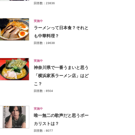
回答数：23836
実施中
ラーメンって日本食？それと
も中華料理？
回答数：19638
実施中
神奈川県で一番うまいと思う
「横浜家系ラーメン店」はど
こ？
回答数：8504
実施中
唯一無二の歌声だと思うボー
カリストは？
回答数：8077