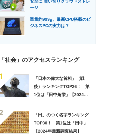
安全に 買い切りクラウドストレ
門メディア
建設×テクノロジーの最前線
ージ
重量約999g、最新CPU搭載のビ
ジネスPCの実力は？
「社会」のアクセスランキング
1
「日本の偉大な首相」（戦
後）ランキングTOP26！ 第
1位は「田中角栄」【2024年
11月25日時点の投票結果】
2
「田」のつく名字ランキング
TOP30！ 第1位は「田中」
【2024年最新調査結果】