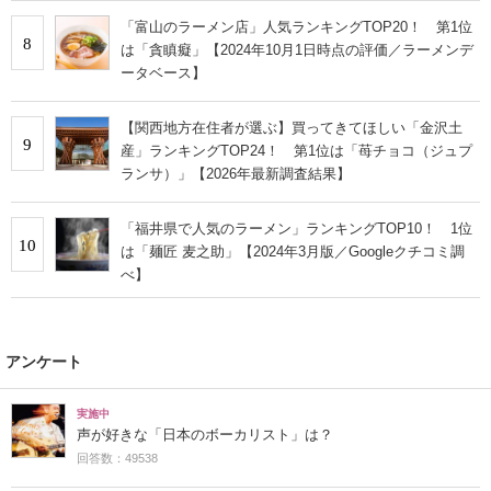
「富山のラーメン店」人気ランキングTOP20！ 第1位
8
は「貪瞋癡」【2024年10月1日時点の評価／ラーメンデ
ータベース】
【関西地方在住者が選ぶ】買ってきてほしい「金沢土
9
産」ランキングTOP24！ 第1位は「苺チョコ（ジュプ
ランサ）」【2026年最新調査結果】
「福井県で人気のラーメン」ランキングTOP10！ 1位
10
は「麺匠 麦之助」【2024年3月版／Googleクチコミ調
べ】
アンケート
実施中
声が好きな「日本のボーカリスト」は？
回答数：49538