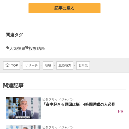
企業向けIT製品の総合サイト
記事に戻る
IT製品の技術・比較・事例
製造業のIT導入・活用を支援
関連タグ
モノづくり技術者専門サイト
人気投票
投票結果
エレクトロニクス専門サイト
TOP
リサーチ
地域
北陸地方
石川県
>
>
>
>
電子設計の基本と応用
エネルギーの専門メディア
関連記事
建設×テクノロジーの最前線
ビタブリッドジャパン
「夜中起きる原因は脳」4時間睡眠の人必見
ちょっと気になるネットの話題
PR
ビタブリッドジャパン