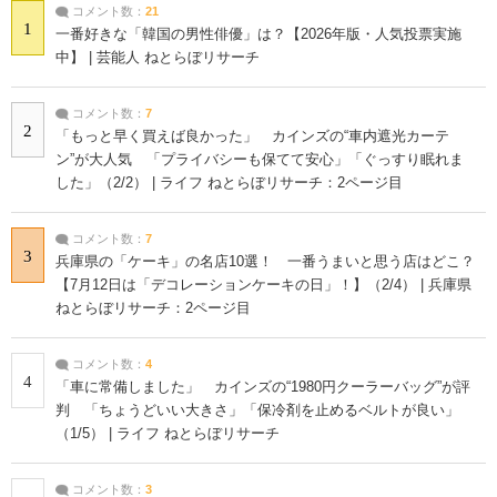
コメント数：
21
1
一番好きな「韓国の男性俳優」は？【2026年版・人気投票実施
中】 | 芸能人 ねとらぼリサーチ
コメント数：
7
2
「もっと早く買えば良かった」 カインズの“車内遮光カーテ
ン”が大人気 「プライバシーも保てて安心」「ぐっすり眠れま
した」（2/2） | ライフ ねとらぼリサーチ：2ページ目
コメント数：
7
3
兵庫県の「ケーキ」の名店10選！ 一番うまいと思う店はどこ？
【7月12日は「デコレーションケーキの日」！】（2/4） | 兵庫県
ねとらぼリサーチ：2ページ目
コメント数：
4
4
「車に常備しました」 カインズの“1980円クーラーバッグ”が評
判 「ちょうどいい大きさ」「保冷剤を止めるベルトが良い」
（1/5） | ライフ ねとらぼリサーチ
コメント数：
3