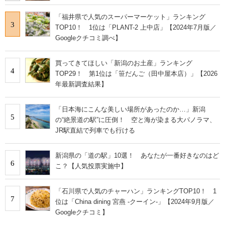
「福井県で人気のスーパーマーケット」ランキング
3
TOP10！ 1位は「PLANT-2 上中店」【2024年7月版／
Googleクチコミ調べ】
買ってきてほしい「新潟のお土産」ランキング
4
TOP29！ 第1位は「笹だんご（田中屋本店）」【2026
年最新調査結果】
「日本海にこんな美しい場所があったのか…」新潟
5
の“絶景道の駅”に圧倒！ 空と海が染まる大パノラマ、
JR駅直結で列車でも行ける
新潟県の「道の駅」10選！ あなたが一番好きなのはど
6
こ？【人気投票実施中】
「石川県で人気のチャーハン」ランキングTOP10！ 1
7
位は「China dining 宮燕 ‐クーイン‐」【2024年9月版／
Googleクチコミ】