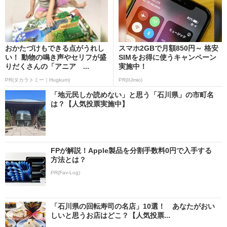
おかたづけもできる点がうれし
スマホ2GBで月額850円～ 格安
い！ 動物の鳴き声やセリフが盛
SIMをお得に使うキャンペーン
りだくさんの「アニア ...
実施中！
PR(タカラトミー｜Hugkum)
PR(IIJmio)
「地元民しか読めない」と思う「石川県」の市町名
は？【人気投票実施中】
FPが解説！Apple製品を分割手数料0円で入手する
方法とは？
PR(Fav-Log)
「石川県の回転寿司の名店」10選！ あなたがおい
しいと思うお店はどこ？【人気投票...