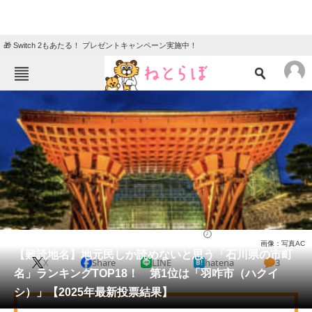
🎁 Switch 2もあたる！ プレゼントキャンペーン実施中！
ねとらぼメニュー
TOP
ニュース
エンタメ
クイズ
グルメ
地域
住まい
教育・育児
動物
リサーチ
石川県
2025/05/13 09:30（公開）
画像：写真AC
会員記事
【難読地名】地元民しか読めないと思う「石川県の市町
X
Share
LINE
hatena
3
名」ランキングTOP18！ 第1位は「羽咋市（ハクイ
メディア
シ）」【2025年最新投票結果】
注目記事を集めた総合ページ