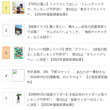
【70代が選ぶ】リメイクしてほしい「トレンディドラ
1
マ」ランキングTOP20！ 第1位は「東京ラブストーリ
ー」【2024年最新調査結果】
【韓国ドラマ】夏に見たい、胸キュン必至の恋愛系韓ド
2
ラ10選！ 「サムダルリへようこそ」「海街チャチャチ
ャ」などを紹介！
【スーパー戦隊シリーズ】歴代「グリーン」（緑色の戦
3
士）人気ランキングTOP27！ 第1位は「キラメイグリ
ーン」に決定！【2022年最新投票結果】
半沢直樹、JIN、下町ロケット……あなたが一番好きな
4
「2010年代の日曜劇場」のドラマは？ 【人気投票実施
中】
【2000年代の仮面ライダー】主役以外のライダー人気ラ
5
ンキングTOP47！ 第1位は「仮面ライダーゼロノス」
に決定！【2022年最新投票結果】