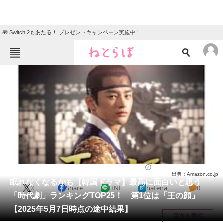
🎁 Switch 2もあたる！ プレゼントキャンペーン実施中！
ねとらぼメニュー
TOP
ニュース
エンタメ
クイズ
グルメ
地域
住まい
教育・育児
動物
リサーチ
ドラマ
2025/05/17 21:20（公開）
出典：Amazon.co.jp
会員記事
眠れなくなるかも【韓国ドラマ】最高に面白いと思う
X
Share
LINE
hatena
0
「時代劇」ランキングTOP25！ 第1位は「王の顔」
メディア
【2025年5月7日時点の途中結果】
目次を表示
注目記事を集めた総合ページ