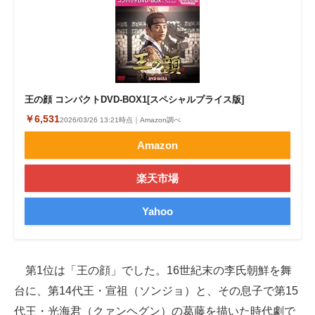
王の顔 コンパクトDVD-BOX1[スペシャルプライス版]
￥6,531
2026/03/26 13:21時点｜Amazon調べ
Amazon
楽天市場
Yahoo
第1位は「王の顔」でした。16世紀末の李氏朝鮮を舞
台に、第14代王・宣祖（ソンジョ）と、その息子で第15
代王・光海君（クァンヘグン）の葛藤を描いた時代劇で