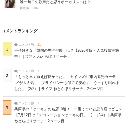
唯一無二の歌声だと思うボーカリストは？
回答数：8069
コメントランキング
コメント数：
21
1
一番好きな「韓国の男性俳優」は？【2026年版・人気投票実施
中】 | 芸能人 ねとらぼリサーチ
コメント数：
7
2
「もっと早く買えば良かった」 カインズの“車内遮光カーテ
ン”が大人気 「プライバシーも保てて安心」「ぐっすり眠れま
した」（2/2） | ライフ ねとらぼリサーチ：2ページ目
コメント数：
7
3
兵庫県の「ケーキ」の名店10選！ 一番うまいと思う店はどこ？
【7月12日は「デコレーションケーキの日」！】（2/4） | 兵庫県
ねとらぼリサーチ：2ページ目