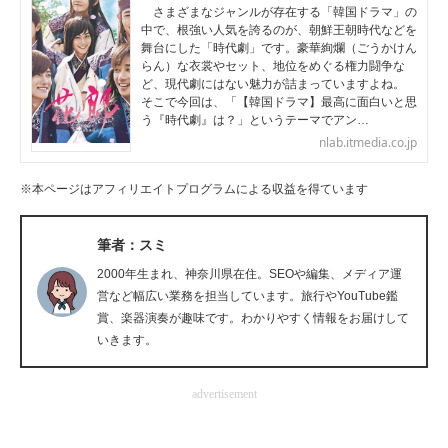
さまざまなジャンルが存在する「韓国ドラマ」の
企業向けIT製品の総合サイト
中で、根強い人気を誇るのが、朝鮮王朝時代などを
舞台にした「時代劇」です。豪華絢爛（ごうかけん
らん）な衣裳やセット、地位をめぐる権力闘争な
IT製品の技術・比較・事例
ど、現代劇にはない魅力が詰まっていますよね。
そこで今回は、「【韓国ドラマ】最高に面白いと思
製造業のIT導入・活用を支援
う『時代劇』は？」というテーマでアン…
nlab.itmedia.co.jp
モノづくり技術者専門サイト
※本ページはアフィリエイトプログラムによる収益を得ています
エレクトロニクス専門サイト
電子設計の基本と応用
筆者：スミ
2000年生まれ、神奈川県在住。SEOや編集、メディア運
エネルギーの専門メディア
営など幅広い業務を担当しています。旅行やYouTube鑑
賞、楽器演奏が趣味です。わかりやすく情報をお届けして
建設×テクノロジーの最前線
いきます。
ちょっと気になるネットの話題
advertisement