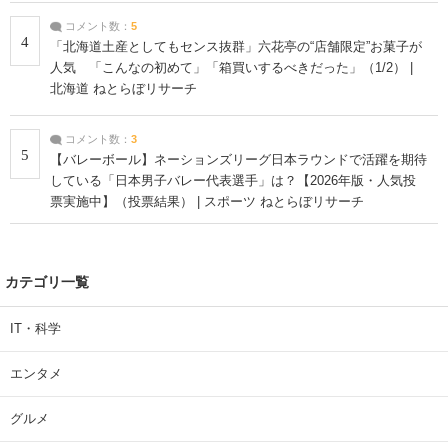
コメント数：
5
4
「北海道土産としてもセンス抜群」六花亭の“店舗限定”お菓子が
人気 「こんなの初めて」「箱買いするべきだった」（1/2） |
北海道 ねとらぼリサーチ
コメント数：
3
5
【バレーボール】ネーションズリーグ日本ラウンドで活躍を期待
している「日本男子バレー代表選手」は？【2026年版・人気投
票実施中】（投票結果） | スポーツ ねとらぼリサーチ
カテゴリ一覧
IT・科学
エンタメ
グルメ