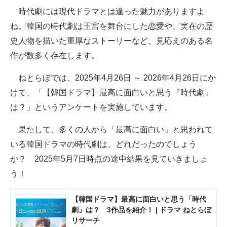
時代劇には現代ドラマとは違った魅力がありますよ
ITの今と未来を見通す
ね。韓国の時代劇は王宮を舞台にした恋愛や、実在の歴
史人物を描いた重厚なストーリーなど、見応えのある名
スマホと通信の最新トレンド
作が数多く存在します。
進化するPCとデバイスの未来
ねとらぼでは、2025年4月26日 ～ 2026年4月26日にか
好きが集まる 比べて選べる
けて、「【韓国ドラマ】最高に面白いと思う『時代劇』
は？」というアンケートを実施しています。
ビジネスと働き方のヒント
果たして、多くの人から「最高に面白い」と思われて
AI活用のいまが分かる
いる韓国ドラマの時代劇は、どれだったのでしょう
企業ITのトレンドを詳説
か？ 2025年5月7日時点の途中結果を見ていきましょ
う！
経営リーダーのコミュニティ
マーケ×ITの今がよく分かる
【韓国ドラマ】最高に面白いと思う「時代
劇」は？ 3作品を紹介！ | ドラマ ねとらぼ
ITエンジニア向け専門サイト
リサーチ