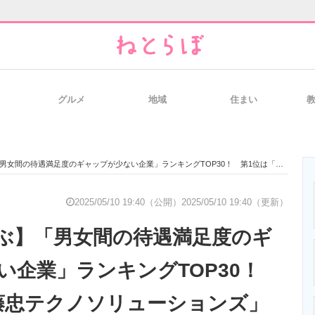
グルメ
地域
住まい
と未来を見通す
スマホと通信の最新トレンド
進化するPCとデ
満足度のギャップが少ない企業」ランキングTOP30！ 第1位は「伊藤忠テクノソリューションズ」【2025年最新調査結果】
のいまが分かる
企業ITのトレンドを詳説
経営リーダーの
2025/05/10 19:40（公開）
2025/05/10 19:40（更新）
ぶ】「男女間の待遇満足度のギ
T製品の総合サイト
IT製品の技術・比較・事例
製造業のIT導入
い企業」ランキングTOP30！
藤忠テクノソリューションズ」