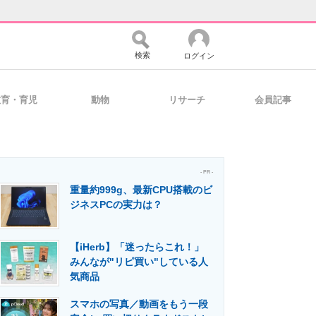
検索
ログイン
教育・育児
動物
リサーチ
会員記事
バイスの未来
好きが集まる 比べて選べる
- PR -
重量約999g、最新CPU搭載のビ
コミュニティ
マーケ×ITの今がよく分かる
ジネスPCの実力は？
【iHerb】「迷ったらこれ！」
・活用を支援
みんなが"リピ買い"している人
気商品
スマホの写真／動画をもう一段