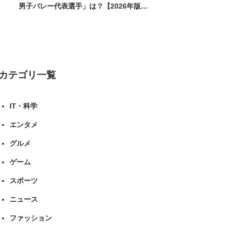
男子バレー代表選手」は？【2026年版・
人気投票実施中】（投票結果） | スポー
ツ ねとらぼリサーチ
カテゴリ一覧
IT・科学
エンタメ
グルメ
ゲーム
スポーツ
ニュース
ファッション