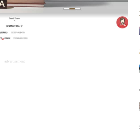
advertisement