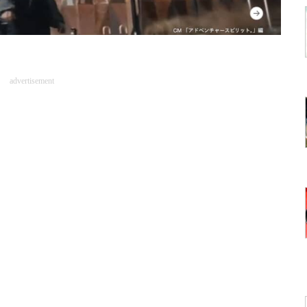
advertisement