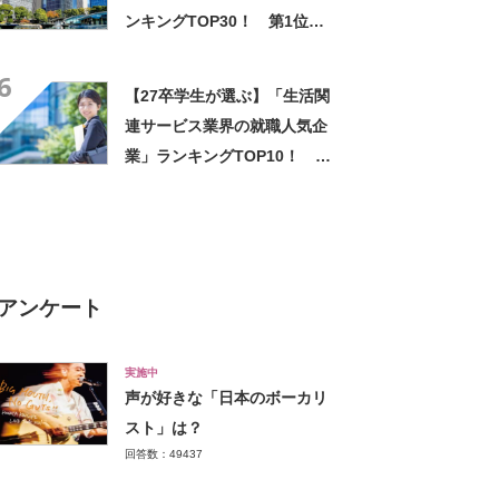
ンキングTOP30！ 第1位は
「マツダ」【2025年最新調査
6
結果】
【27卒学生が選ぶ】「生活関
連サービス業界の就職人気企
業」ランキングTOP10！ 第
1位は「日本郵政グループ（日
本郵便）」【2025年最新調査
結果】
アンケート
実施中
声が好きな「日本のボーカリ
スト」は？
回答数：49437