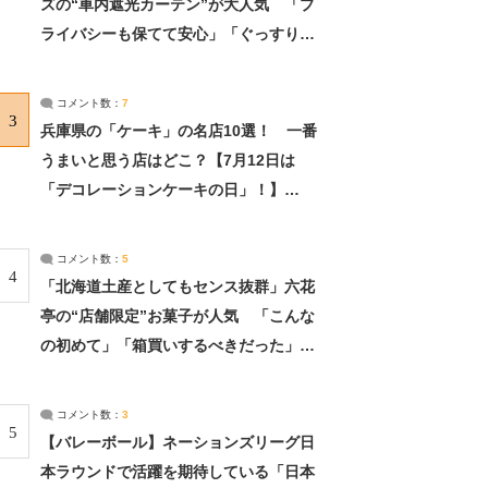
ズの“車内遮光カーテン”が大人気 「プ
ライバシーも保てて安心」「ぐっすり眠
れました」（2/2） | ライフ ねとらぼリ
サーチ：2ページ目
コメント数：
7
3
兵庫県の「ケーキ」の名店10選！ 一番
うまいと思う店はどこ？【7月12日は
「デコレーションケーキの日」！】
（2/4） | 兵庫県 ねとらぼリサーチ：2ペ
ージ目
コメント数：
5
4
「北海道土産としてもセンス抜群」六花
亭の“店舗限定”お菓子が人気 「こんな
の初めて」「箱買いするべきだった」
（1/2） | 北海道 ねとらぼリサーチ
コメント数：
3
5
【バレーボール】ネーションズリーグ日
本ラウンドで活躍を期待している「日本