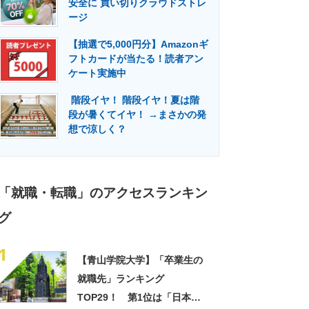
安全に 買い切りクラウドストレ
門メディア
建設×テクノロジーの最前線
ージ
【抽選で5,000円分】Amazonギ
フトカードが当たる！読者アン
ケート実施中
階段イヤ！ 階段イヤ！夏は階
段が暑くてイヤ！ →まさかの発
想で涼しく？
「就職・転職」のアクセスランキン
グ
1
【青山学院大学】「卒業生の
就職先」ランキング
TOP29！ 第1位は「日本航