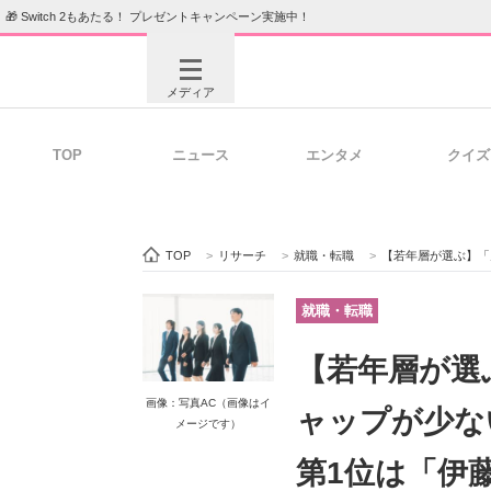
🎁 Switch 2もあたる！ プレゼントキャンペーン実施中！
メディア
TOP
ニュース
エンタメ
クイズ
注目記事を集めた総合ページ
ITの今
TOP
>
リサーチ
>
就職・転職
>
【若年層が選ぶ】「男女間の待遇
ビジネスと働き方のヒント
AI活用
就職・転職
【若年層が選
ITエンジニア向け専門サイト
企業向けI
画像：写真AC（画像はイ
ャップが少な
メージです）
第1位は「伊