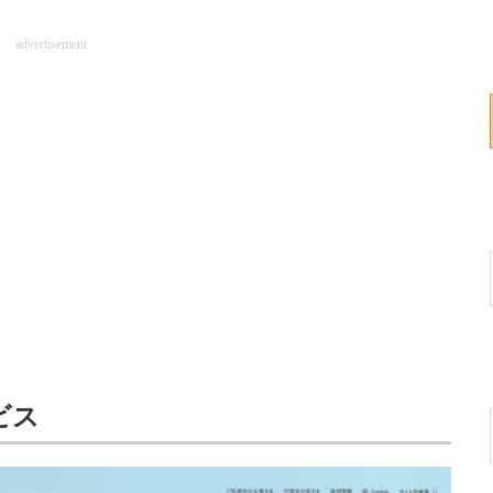
advertisement
ビス