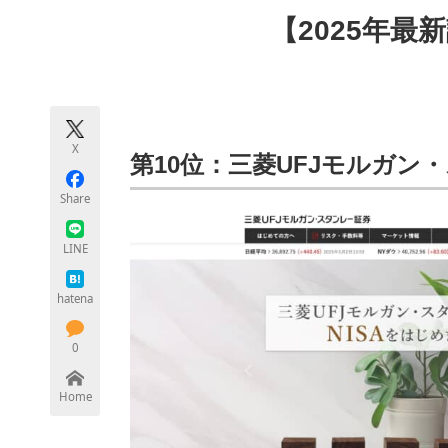
モノづくり技術者専門サイト
エレクトロ
【2025年最
ちょっと気になるネットの話題
X
第10位：三菱UFJモルガン
Share
LINE
hatena
0
Home