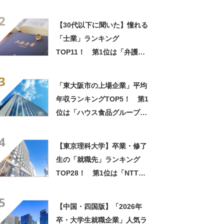
空」【2023年度版】
2
【30代以下に聞いた】憧れる
「士業」ランキング
TOP11！ 第1位は「弁護
士」【2024年最新調査結果】
3
「東大阪市の上場企業」平均
年収ランキングTOP5！ 第1
位は「ハウス食品グループ本
社」【2024年最新調査結果】
4
【東京理科大学】卒業・修了
生の「就職先」ランキング
TOP28！ 第1位は「NTTデ
ータ」【2023年度版】
5
【中国・四国版】「2026年
卒・大学生就職企業」人気ラ