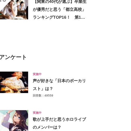
【関東の40代が選ぶ】卒業生
結果】
が優秀だと思う「都立高校」
ランキングTOP16！ 第1位
は「日比谷高校」【2023年最
新調査結果】
アンケート
実施中
声が好きな「日本のボーカリ
スト」は？
回答数：49559
実施中
歌が上手だと思うホロライブ
のメンバーは？