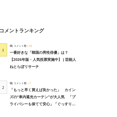
コメントランキング
コメント数：
21
1
一番好きな「韓国の男性俳優」は？
【2026年版・人気投票実施中】 | 芸能人
ねとらぼリサーチ
コメント数：
7
2
「もっと早く買えば良かった」 カイン
ズの“車内遮光カーテン”が大人気 「プ
ライバシーも保てて安心」「ぐっすり眠
れました」（2/2） | ライフ ねとらぼリ