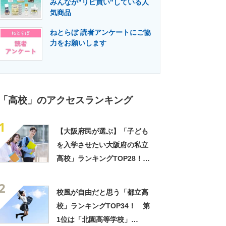
みんなが"リピ買い"している人
門メディア
建設×テクノロジーの最前線
気商品
ねとらぼ 読者アンケートにご協
力をお願いします
「高校」のアクセスランキング
1
【大阪府民が選ぶ】「子ども
を入学させたい大阪府の私立
高校」ランキングTOP28！
第1位は「四天王寺高校」【2
2
月10日は四天王寺高校の入試
校風が自由だと思う「都立高
日】
校」ランキングTOP34！ 第
1位は「北園高等学校」