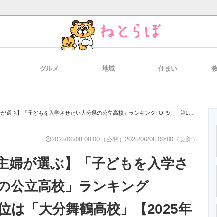
グルメ
地域
住まい
と未来を見通す
スマホと通信の最新トレンド
進化するPCとデ
「子どもを入学させたい大分県の公立高校」ランキングTOP9！ 第1位は「大分舞鶴高校」【2025年最新調査結果】
のいまが分かる
企業ITのトレンドを詳説
経営リーダーの
2025/06/08 09:00（公開）
2025/06/08 09:00（更新）
主婦が選ぶ】「子どもを入学さ
T製品の総合サイト
IT製品の技術・比較・事例
製造業のIT導入
の公立高校」ランキング
1位は「大分舞鶴高校」【2025年