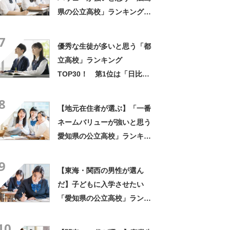
県の公立高校」ランキング
TOP8！ 第1位は「基町高
7
校」【2024年最新調査結果】
優秀な生徒が多いと思う「都
立高校」ランキング
TOP30！ 第1位は「日比谷
高校」【2026年最新調査結
8
果】
【地元在住者が選ぶ】「一番
ネームバリューが強いと思う
愛知県の公立高校」ランキン
グTOP17！ 第1位は「旭丘
9
高校」【2023年最新調査結
【東海・関西の男性が選ん
果】
だ】子どもに入学させたい
「愛知県の公立高校」ランキ
ングTOP20！ 第1位は「時
10
習館高校」【2023年最新調査