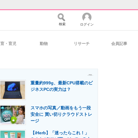
検索
ログイン
教育・育児
動物
リサーチ
会員記事
バイスの未来
好きが集まる 比べて選べる
- PR -
重量約999g、最新CPU搭載のビ
コミュニティ
マーケ×ITの今がよく分かる
ジネスPCの実力は？
スマホの写真／動画をもう一段
・活用を支援
安全に 買い切りクラウドストレ
ージ
【iHerb】「迷ったらこれ！」