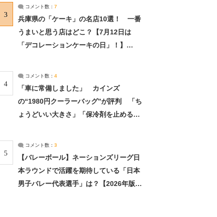
サーチ：2ページ目
コメント数：
7
3
兵庫県の「ケーキ」の名店10選！ 一番
うまいと思う店はどこ？【7月12日は
「デコレーションケーキの日」！】
（2/4） | 兵庫県 ねとらぼリサーチ：2ペ
ージ目
コメント数：
4
4
「車に常備しました」 カインズ
の“1980円クーラーバッグ”が評判 「ち
ょうどいい大きさ」「保冷剤を止めるベ
ルトが良い」（1/5） | ライフ ねとらぼ
リサーチ
コメント数：
3
5
【バレーボール】ネーションズリーグ日
本ラウンドで活躍を期待している「日本
男子バレー代表選手」は？【2026年版・
人気投票実施中】（投票結果） | スポー
ツ ねとらぼリサーチ