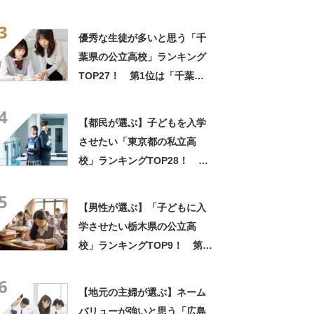
【2024年最新投票結果】
3
優秀な生徒が多いと思う「千
葉県の公立高校」ランキング
TOP27！ 第1位は「千葉県
立千葉高校」【2025年最新調
4
査結果】
【都民が選ぶ】子どもを入学
させたい「東京都の私立高
校」ランキングTOP28！ 第
1位は「開成高校」【2025年
5
最新調査結果】
【男性が選ぶ】「子どもに入
学させたい栃木県の公立高
校」ランキングTOP9！ 第1
位は「宇都宮高校」【2023年
6
最新調査結果】
【地元の主婦が選ぶ】ネーム
バリューが強いと思う「広島