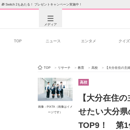
🎁 Switch 2もあたる！ プレゼントキャンペーン実施中！
メディア
TOP
ニュース
エンタメ
クイズ
注目記事を集めた総合ページ
ITの今
TOP
>
リサーチ
>
教育
>
高校
>
【大分在住の主婦が選ぶ】
ビジネスと働き方のヒント
AI活用
高校
【大分在住の
ITエンジニア向け専門サイト
企業向けI
画像：PIXTA（画像はイメ
せたい大分県
ージです）
TOP9！ 第