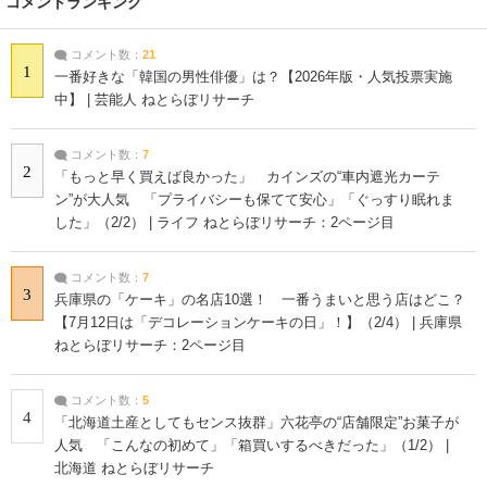
コメントランキング
コメント数：
21
1
一番好きな「韓国の男性俳優」は？【2026年版・人気投票実施
中】 | 芸能人 ねとらぼリサーチ
コメント数：
7
2
「もっと早く買えば良かった」 カインズの“車内遮光カーテ
ン”が大人気 「プライバシーも保てて安心」「ぐっすり眠れま
した」（2/2） | ライフ ねとらぼリサーチ：2ページ目
コメント数：
7
3
兵庫県の「ケーキ」の名店10選！ 一番うまいと思う店はどこ？
【7月12日は「デコレーションケーキの日」！】（2/4） | 兵庫県
ねとらぼリサーチ：2ページ目
コメント数：
5
4
「北海道土産としてもセンス抜群」六花亭の“店舗限定”お菓子が
人気 「こんなの初めて」「箱買いするべきだった」（1/2） |
北海道 ねとらぼリサーチ