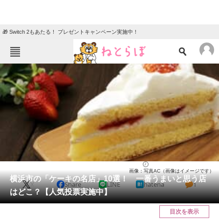
🎁 Switch 2もあたる！ プレゼントキャンペーン実施中！
ねとらぼメニュー
TOP
ニュース
エンタメ
クイズ
グルメ
地域
住まい
教育・育児
動物
リサーチ
神奈川県
2025/06/08 18:20（公開）
画像：写真AC（画像はイメージです）
会員記事
横浜市の「ケーキの名店」10選！ 一番うまいと思う店
X
Share
LINE
hatena
1
はどこ？【人気投票実施中】
メディア
目次を表示
注目記事を集めた総合ページ