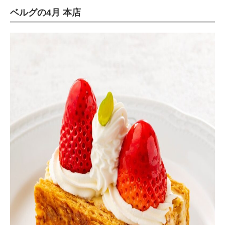
ベルグの4月 本店
ITの今と未来を見通す
スマホと通信の最新トレンド
進化するPCとデバイスの未来
好きが集まる 比べて選べる
ビジネスと働き方のヒント
AI活用のいまが分かる
企業ITのトレンドを詳説
経営リーダーのコミュニティ
マーケ×ITの今がよく分かる
ITエンジニア向け専門サイト