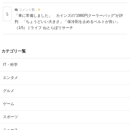
コメント数：
4
5
「車に常備しました」 カインズの“1980円クーラーバッグ”が評
判 「ちょうどいい大きさ」「保冷剤を止めるベルトが良い」
（1/5） | ライフ ねとらぼリサーチ
カテゴリ一覧
IT・科学
エンタメ
グルメ
ゲーム
スポーツ
ニュース