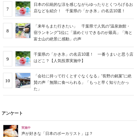
日本の伝統的な涼を感じながらゆったりとくつろげるお
7
店などを紹介！ 千葉県の「かき氷」の名店10選！
「来年もまた行きたい」 千葉県で人気の“温泉旅館・
8
宿ランキング”1位に「湯めぐりできるのが最高」「海と
富士山の絶景に感動」の声
千葉県の「かき氷」の名店10選！ 一番うまいと思う店
9
はどこ？【人気投票実施中】
「会社に持って行くとすぐなくなる」“長野の銘菓”に絶
10
賛の声「無限に食べられる」「もっと早く知りたかっ
た」
アンケート
実施中
声が好きな「日本のボーカリスト」は？