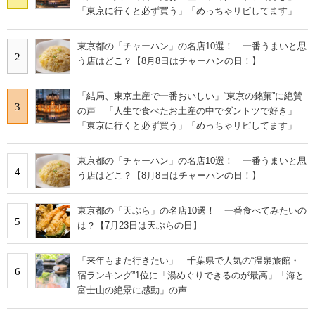
「東京に行くと必ず買う」「めっちゃリピしてます」
東京都の「チャーハン」の名店10選！ 一番うまいと思
2
う店はどこ？【8月8日はチャーハンの日！】
「結局、東京土産で一番おいしい」“東京の銘菓”に絶賛
3
の声 「人生で食べたお土産の中でダントツで好き」
「東京に行くと必ず買う」「めっちゃリピしてます」
東京都の「チャーハン」の名店10選！ 一番うまいと思
4
う店はどこ？【8月8日はチャーハンの日！】
東京都の「天ぷら」の名店10選！ 一番食べてみたいの
5
は？【7月23日は天ぷらの日】
「来年もまた行きたい」 千葉県で人気の“温泉旅館・
6
宿ランキング”1位に「湯めぐりできるのが最高」「海と
富士山の絶景に感動」の声