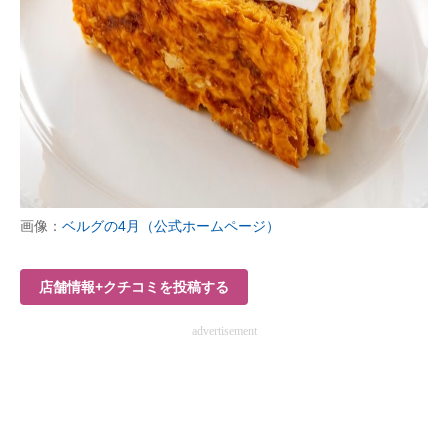
企業向けIT製品の総合サイト
IT製品の技術・比較・事例
製造業のIT導入・活用を支援
モノづくり技術者専門サイト
エレクトロニクス専門サイト
画像：
ベルグの4月（公式ホームページ）
電子設計の基本と応用
エネルギーの専門メディア
店舗情報+クチコミを投稿する
建設×テクノロジーの最前線
advertisement
ちょっと気になるネットの話題