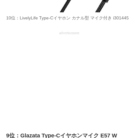
企業向けIT製品の総合サイト
10位：LivelyLife Type-Cイヤホン カナル型 マイク付き i301445
IT製品の技術・比較・事例
advertisement
製造業のIT導入・活用を支援
モノづくり技術者専門サイト
エレクトロニクス専門サイト
電子設計の基本と応用
エネルギーの専門メディア
建設×テクノロジーの最前線
ちょっと気になるネットの話題
9位：Glazata Type-Cイヤホンマイク E57 W