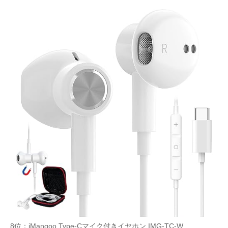
8位：iMangoo Type-Cマイク付きイヤホン IMG-TC-W