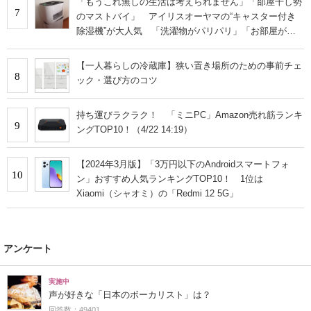
「もうこれ無しの生活は考えられません」「部屋干し勢
7
のマストバイ」 アイリスオーヤマの“キャスター付き
除湿機”が大人気 「洗濯物がパリパリ」「お部屋が快
適になりました」
【一人暮らしの冷蔵庫】狭い置き場所のための事前チェ
8
ック・選び方のコツ
持ち運びラクラク！ 「ミニPC」Amazon売れ筋ランキ
9
ングTOP10！（4/22 14:19）
【2024年3月版】「3万円以下のAndroidスマートフォ
10
ン」おすすめ人気ランキングTOP10！ 1位は
Xiaomi（シャオミ）の「Redmi 12 5G」
アンケート
実施中
声が好きな「日本のボーカリスト」は？
回答数：49401