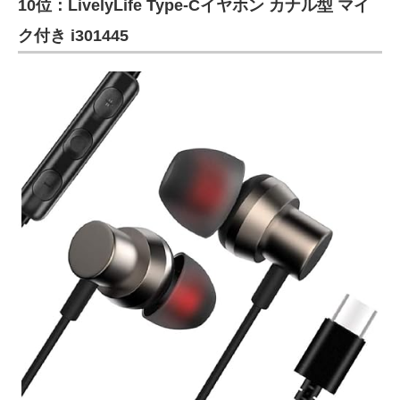
10位：LivelyLife Type-Cイヤホン カナル型 マイ
ク付き i301445
ITの今と未来を見通す
スマホと通信の最新トレンド
進化するPCとデバイスの未来
好きが集まる 比べて選べる
ビジネスと働き方のヒント
AI活用のいまが分かる
企業ITのトレンドを詳説
経営リーダーのコミュニティ
マーケ×ITの今がよく分かる
ITエンジニア向け専門サイト