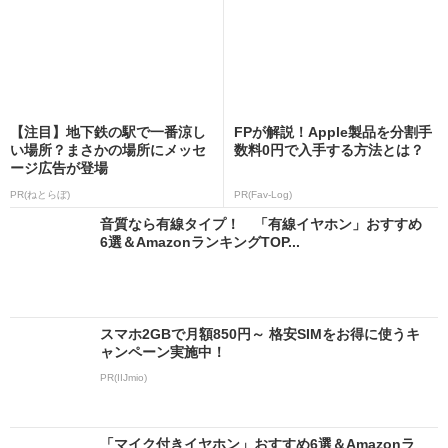
【注目】地下鉄の駅で一番涼し
FPが解説！Apple製品を分割手
い場所？まさかの場所にメッセ
数料0円で入手する方法とは？
ージ広告が登場
PR(ねとらぼ)
PR(Fav-Log)
音質なら有線タイプ！ 「有線イヤホン」おすすめ
6選＆AmazonランキングTOP...
スマホ2GBで月額850円～ 格安SIMをお得に使うキ
ャンペーン実施中！
PR(IIJmio)
「マイク付きイヤホン」おすすめ6選＆Amazonラ