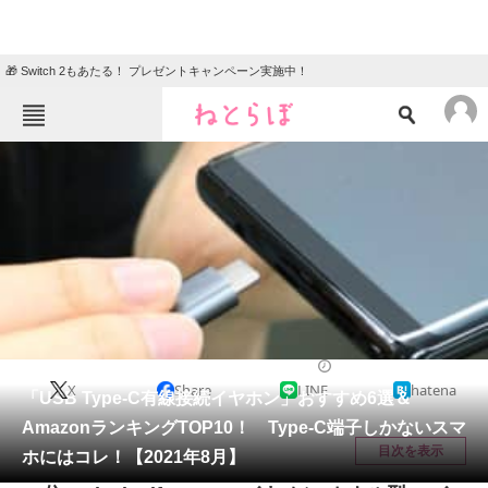
🎁 Switch 2もあたる！ プレゼントキャンペーン実施中！
ねとらぼメニュー
TOP
ニュース
エンタメ
クイズ
グルメ
地域
住まい
教育・育児
動物
リサーチ
家電・PC・カメラ
2021/08/14 11:00（公開）
X
Share
LINE
hatena
会員記事
「USB Type-C有線接続イヤホン」おすすめ6選＆
AmazonランキングTOP10！ Type-C端子しかないスマ
メディア
目次を表示
ホにはコレ！【2021年8月】
注目記事を集めた総合ページ