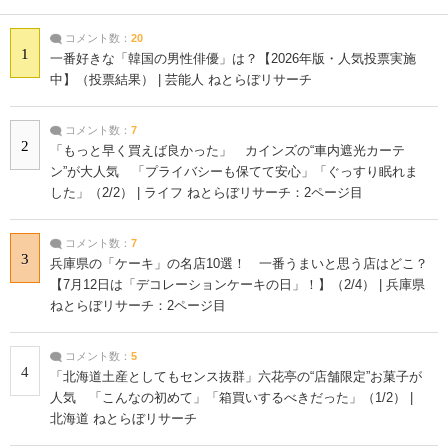
コメント数：
20
1
一番好きな「韓国の男性俳優」は？【2026年版・人気投票実施
中】（投票結果） | 芸能人 ねとらぼリサーチ
コメント数：
7
2
「もっと早く買えば良かった」 カインズの“車内遮光カーテ
ン”が大人気 「プライバシーも保てて安心」「ぐっすり眠れま
した」（2/2） | ライフ ねとらぼリサーチ：2ページ目
コメント数：
7
3
兵庫県の「ケーキ」の名店10選！ 一番うまいと思う店はどこ？
【7月12日は「デコレーションケーキの日」！】（2/4） | 兵庫県
ねとらぼリサーチ：2ページ目
コメント数：
5
4
「北海道土産としてもセンス抜群」六花亭の“店舗限定”お菓子が
人気 「こんなの初めて」「箱買いするべきだった」（1/2） |
北海道 ねとらぼリサーチ