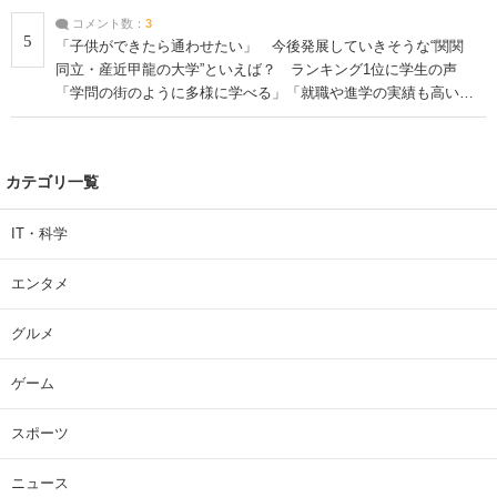
コメント数：
3
5
「子供ができたら通わせたい」 今後発展していきそうな“関関
同立・産近甲龍の大学”といえば？ ランキング1位に学生の声
「学問の街のように多様に学べる」「就職や進学の実績も高い」
| 大学 ねとらぼリサーチ
カテゴリ一覧
IT・科学
エンタメ
グルメ
ゲーム
スポーツ
ニュース