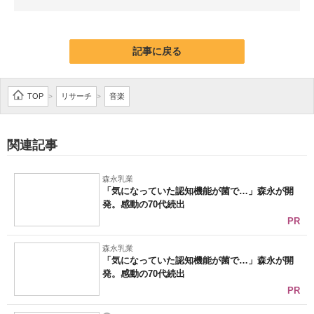
企業向けIT製品の総合サイト
IT製品の技術・比較・事例
記事に戻る
製造業のIT導入・活用を支援
TOP
リサーチ
音楽
>
>
モノづくり技術者専門サイト
エレクトロニクス専門サイト
関連記事
電子設計の基本と応用
森永乳業
「気になっていた認知機能が菌で…」森永が開
エネルギーの専門メディア
発。感動の70代続出
PR
建設×テクノロジーの最前線
森永乳業
ちょっと気になるネットの話題
「気になっていた認知機能が菌で…」森永が開
発。感動の70代続出
PR