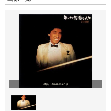
ITの今と未来を見通す
スマホと通信の最新トレンド
進化するPCとデバイスの未来
好きが集まる 比べて選べる
ビジネスと働き方のヒント
AI活用のいまが分かる
企業ITのトレンドを詳説
出典：Amazon.co.jp
経営リーダーのコミュニティ
マーケ×ITの今がよく分かる
ITエンジニア向け専門サイト