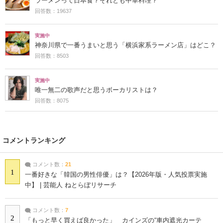
ラーメンって日本食？それとも中華料理？
回答数：19637
実施中
神奈川県で一番うまいと思う「横浜家系ラーメン店」はどこ？
回答数：8503
実施中
唯一無二の歌声だと思うボーカリストは？
回答数：8075
コメントランキング
コメント数：
21
1
一番好きな「韓国の男性俳優」は？【2026年版・人気投票実施
中】 | 芸能人 ねとらぼリサーチ
コメント数：
7
2
「もっと早く買えば良かった」 カインズの“車内遮光カーテ