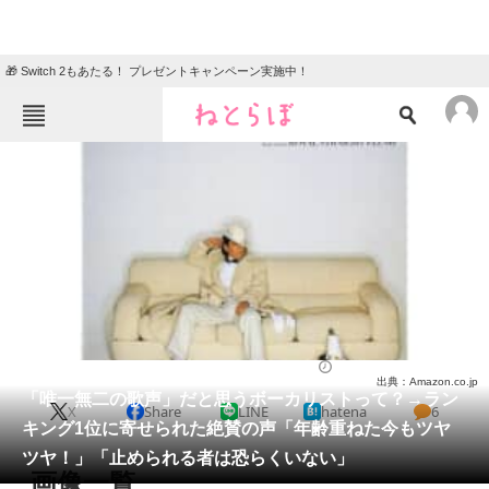
🎁 Switch 2もあたる！ プレゼントキャンペーン実施中！
ねとらぼメニュー
TOP
ニュース
エンタメ
クイズ
グルメ
地域
住まい
教育・育児
動物
リサーチ
音楽
2025/06/06 18:00（公開）
出典：Amazon.co.jp
会員記事
「唯一無二の歌声」だと思うボーカリストって？→ラン
X
Share
LINE
hatena
6
キング1位に寄せられた絶賛の声「年齢重ねた今もツヤ
メディア
ツヤ！」「止められる者は恐らくいない」
画像一覧
注目記事を集めた総合ページ