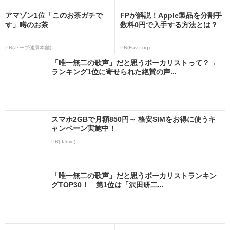
アマゾン1位「このお茶ガチで
FPが解説！Apple製品を分割手
す」噂のお茶
数料0円で入手する方法とは？
PR(ハーブ健康本舗)
PR(Fav-Log)
「唯一無二の歌声」だと思うボーカリストって？→
ランキング1位に寄せられた絶賛の声...
スマホ2GBで月額850円～ 格安SIMをお得に使うキ
ャンペーン実施中！
PR(IIJmio)
「唯一無二の歌声」だと思うボーカリストランキン
グTOP30！ 第1位は「沢田研二...