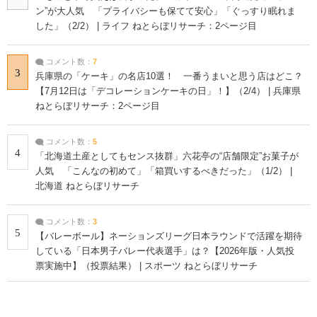
ン”が大人気 「プライバシーも保てて安心」「ぐっすり眠れま
した」（2/2） | ライフ ねとらぼリサーチ：2ページ目
コメント数：
7
3
兵庫県の「ケーキ」の名店10選！ 一番うまいと思う店はどこ？
【7月12日は「デコレーションケーキの日」！】（2/4） | 兵庫県
ねとらぼリサーチ：2ページ目
コメント数：
5
4
「北海道土産としてもセンス抜群」六花亭の“店舗限定”お菓子が
人気 「こんなの初めて」「箱買いするべきだった」（1/2） |
北海道 ねとらぼリサーチ
コメント数：
3
5
【バレーボール】ネーションズリーグ日本ラウンドで活躍を期待
している「日本男子バレー代表選手」は？【2026年版・人気投
票実施中】（投票結果） | スポーツ ねとらぼリサーチ