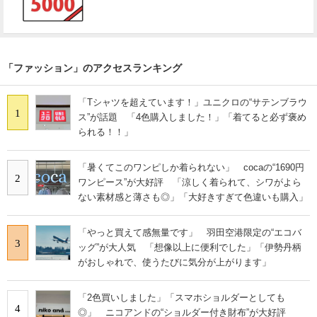
「ファッション」のアクセスランキング
「Tシャツを超えています！」ユニクロの“サテンブラウ
1
ス”が話題 「4色購入しました！」「着てると必ず褒め
られる！！」
「暑くてこのワンピしか着られない」 cocaの“1690円
2
ワンピース”が大好評 「涼しく着られて、シワがよら
ない素材感と薄さも◎」「大好きすぎて色違いも購入」
「やっと買えて感無量です」 羽田空港限定の“エコバ
3
ッグ”が大人気 「想像以上に便利でした」「伊勢丹柄
がおしゃれで、使うたびに気分が上がります」
「2色買いしました」「スマホショルダーとしても
4
◎」 ニコアンドの“ショルダー付き財布”が大好評