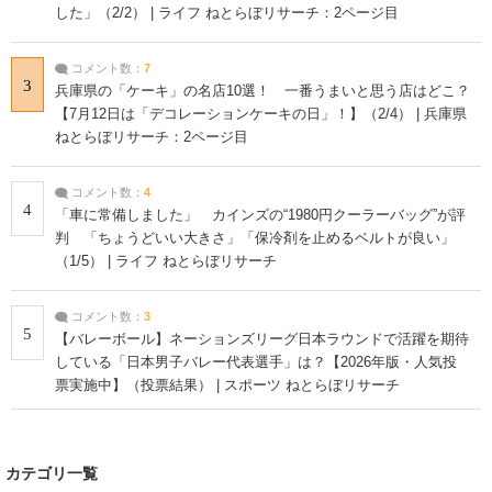
した」（2/2） | ライフ ねとらぼリサーチ：2ページ目
コメント数：
7
3
兵庫県の「ケーキ」の名店10選！ 一番うまいと思う店はどこ？
【7月12日は「デコレーションケーキの日」！】（2/4） | 兵庫県
ねとらぼリサーチ：2ページ目
コメント数：
4
4
「車に常備しました」 カインズの“1980円クーラーバッグ”が評
判 「ちょうどいい大きさ」「保冷剤を止めるベルトが良い」
（1/5） | ライフ ねとらぼリサーチ
コメント数：
3
5
【バレーボール】ネーションズリーグ日本ラウンドで活躍を期待
している「日本男子バレー代表選手」は？【2026年版・人気投
票実施中】（投票結果） | スポーツ ねとらぼリサーチ
カテゴリ一覧