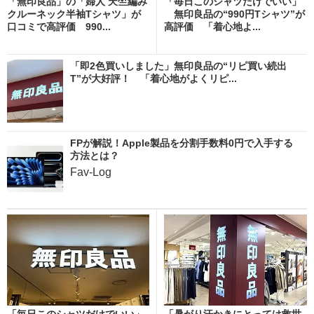
「無印良品」の「婦人 天竺編み
「毎日このシャツだけでいい」
クルーネック半袖Tシャツ」が
無印良品の“990円Tシャツ”が
口コミで高評価 990...
高評価 「着心地よ...
「即2色買いしました」無印良品の“リピ買い続出
T”が大好評！ 「着心地がよくリピ...
FPが解説！Apple製品を分割手数料0円で入手する
方法とは？
Fav-Log
「毎日このシャツだけでいい」
「暑がり汗かきにとっては救世