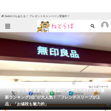
🎁 Switch 2もあたる！ プレゼントキャンペーン実施中！
ねとらぼメニュー
TOP
ニュース
エンタメ
クイズ
グルメ
地域
住まい
教育・育児
動物
リサーチ
ファッション
2025/06/17 11:00（公開）
ねとらぼリサーチ
会員記事
「スッキリ見えます」無印良品の“レディースTシャツ最
X
Share
LINE
hatena
0
新ランキング1位”が大人気！「フレンチスリーブが上
メディア
品」「お値段も魅力的」
注目記事を集めた総合ページ