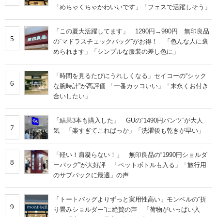
「めちゃくちゃかわいいです」「フェスで活躍しそう」
「この夏大活躍してます」 1290円→990円 無印良品
5
の“マドラスチェックバッグ”がお得！ 「色んな人に褒
められます」「シンプルな服装の差し色に」
「時間を見るたびにうれしくなる」セイコーの“シック
6
な腕時計”が高評価 「一番カッコいい」「末永くお付き
合いしたい」
「結果3本も購入した」 GUの“1490円パンツ”が大人
7
気 「楽すぎてこればっか」「洗濯後も乾きが早い」
「軽い！肩凝らない！」 無印良品の“1990円ショルダ
8
ーバッグ”が大好評 「ペットボトルも入る」「旅行用
のサブバックに最適」の声
「トートバッグよりずっと実用性高い」モンベルの“折
9
り畳みショルダー”に絶賛の声 「荷物がいっぱい入