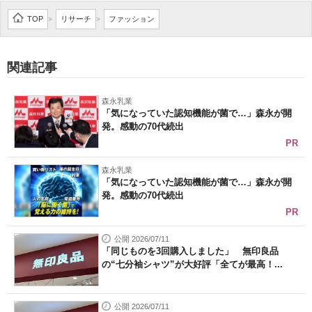
企業向けIT製品の総合サイト
TOP
リサーチ
ファッション
>
>
IT製品の技術・比較・事例
関連記事
製造業のIT導入・活用を支援
森永乳業
モノづくり技術者専門サイト
「気になっていた認知機能が菌で…」森永が開
発。感動の70代続出
エレクトロニクス専門サイト
PR
電子設計の基本と応用
森永乳業
「気になっていた認知機能が菌で…」森永が開
発。感動の70代続出
エネルギーの専門メディア
PR
建設×テクノロジーの最前線
公開 2026/07/11
「同じものを3回購入しました」 無印良品
ちょっと気になるネットの話題
の“七分袖シャツ”が大好評「全てが最高！...
公開 2026/07/11