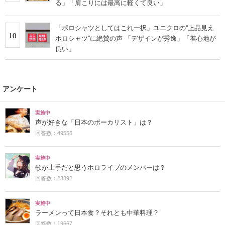
る」「肩こりには最高に軽くて良い」
「ポロシャツとしてはこれ一択」ユニクロの“上品見え
10
ポロシャツ”に絶賛の声 「デザインが秀逸」「着心地が
良い」
アンケート
実施中
声が好きな「日本のボーカリスト」は？
回答数：49556
実施中
歌が上手だと思うホロライブのメンバーは？
回答数：23892
実施中
ラーメンって日本食？それとも中華料理？
回答数：19667