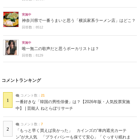
実施中
神奈川県で一番うまいと思う「横浜家系ラーメン店」はどこ？
回答数：8512
実施中
唯一無二の歌声だと思うボーカリストは？
回答数：8129
コメントランキング
コメント数：
21
1
一番好きな「韓国の男性俳優」は？【2026年版・人気投票実施
中】 | 芸能人 ねとらぼリサーチ
コメント数：
7
2
「もっと早く買えば良かった」 カインズの“車内遮光カーテ
ン”が大人気 「プライバシーも保てて安心」「ぐっすり眠れま