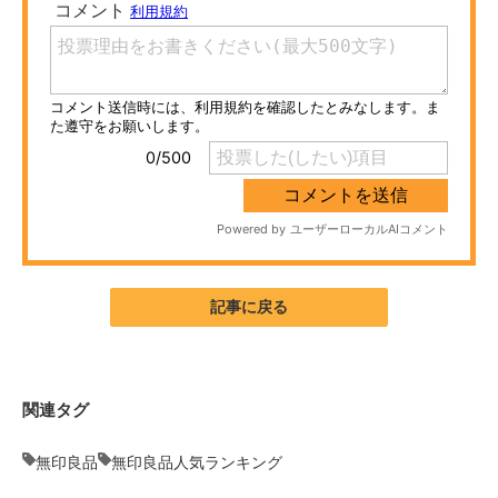
ITの今と未来を見通す
スマホと通信の最新トレンド
進化するPCとデバイスの未来
好きが集まる 比べて選べる
ビジネスと働き方のヒント
AI活用のいまが分かる
記事に戻る
企業ITのトレンドを詳説
経営リーダーのコミュニティ
関連タグ
マーケ×ITの今がよく分かる
無印良品
無印良品人気ランキング
ITエンジニア向け専門サイト