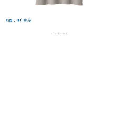
企業向けIT製品の総合サイト
IT製品の技術・比較・事例
画像：無印良品
製造業のIT導入・活用を支援
advertisement
モノづくり技術者専門サイト
エレクトロニクス専門サイト
電子設計の基本と応用
エネルギーの専門メディア
建設×テクノロジーの最前線
ちょっと気になるネットの話題