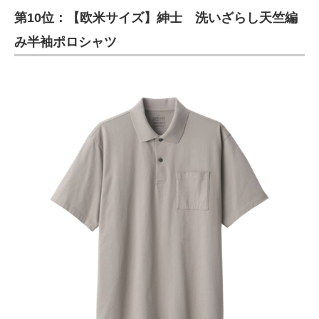
第10位：【欧米サイズ】紳士 洗いざらし天竺編
ITの今と未来を見通す
み半袖ポロシャツ
スマホと通信の最新トレンド
進化するPCとデバイスの未来
好きが集まる 比べて選べる
ビジネスと働き方のヒント
AI活用のいまが分かる
企業ITのトレンドを詳説
経営リーダーのコミュニティ
マーケ×ITの今がよく分かる
ITエンジニア向け専門サイト