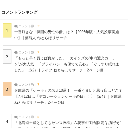
コメントランキング
コメント数：
21
1
一番好きな「韓国の男性俳優」は？【2026年版・人気投票実施
中】 | 芸能人 ねとらぼリサーチ
コメント数：
7
2
「もっと早く買えば良かった」 カインズの“車内遮光カーテ
ン”が大人気 「プライバシーも保てて安心」「ぐっすり眠れま
した」（2/2） | ライフ ねとらぼリサーチ：2ページ目
コメント数：
7
3
兵庫県の「ケーキ」の名店10選！ 一番うまいと思う店はどこ？
【7月12日は「デコレーションケーキの日」！】（2/4） | 兵庫県
ねとらぼリサーチ：2ページ目
コメント数：
5
4
「北海道土産としてもセンス抜群」六花亭の“店舗限定”お菓子が