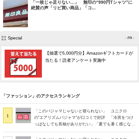
「一枚じゃ足りない…」 無印の“990円Tシャツ”に
絶賛の声「リピ買い商品」「コ...
Special
- PR -
【抽選で5,000円分】Amazonギフトカードが
当たる！読者アンケート実施中
「ファッション」のアクセスランキング
「このパジャマじゃないと寝られない」 ユニクロ
1
の“エアリズムパジャマ”が口コミで好評 「冷房をつけ
っぱなしでも長袖がありがたい」「夏でも暑く感じな
い」