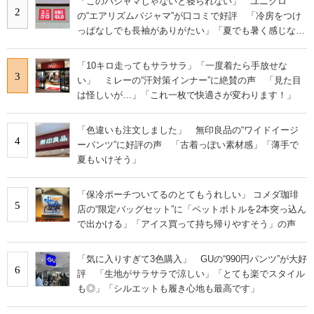
「このパジャマじゃないと寝られない」 ユニクロ
2
の“エアリズムパジャマ”が口コミで好評 「冷房をつけ
っぱなしでも長袖がありがたい」「夏でも暑く感じな
い」
「10キロ走ってもサラサラ」「一度着たら手放せな
3
い」 ミレーの“汗対策インナー”に絶賛の声 「見た目
は怪しいが…」「これ一枚で快適さが変わります！」
「色違いも注文しました」 無印良品の“ワイドイージ
4
ーパンツ”に好評の声 「古着っぽい素材感」「薄手で
夏もいけそう」
「保冷ポーチついてるのとてもうれしい」 コメダ珈琲
5
店の“限定バッグセット”に「ペットボトルを2本突っ込ん
で出かける」「アイス買って持ち帰りやすそう」の声
「気に入りすぎて3色購入」 GUの“990円パンツ”が大好
6
評 「生地がサラサラで涼しい」「とても楽でスタイル
も◎」「シルエットも履き心地も最高です」