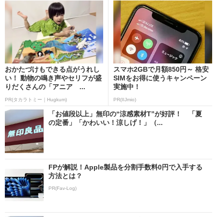
おかたづけもできる点がうれし
スマホ2GBで月額850円～ 格安
い！ 動物の鳴き声やセリフが盛
SIMをお得に使うキャンペーン
りだくさんの「アニア ...
実施中！
PR(タカラトミー｜Hugkum)
PR(IIJmio)
「お値段以上」無印の“涼感素材T”が好評！ 「夏
の定番」「かわいい！涼しげ！」（...
FPが解説！Apple製品を分割手数料0円で入手する
方法とは？
PR(Fav-Log)