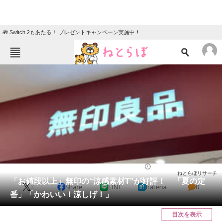
🎁 Switch 2もあたる！ プレゼントキャンペーン実施中！
ねとらぼメニュー
TOP
ニュース
エンタメ
クイズ
グルメ
地域
住まい
教育・育児
動物
リサーチ
ファッション
2025/06/23 18:50（公開）
ねとらぼリサーチ
会員記事
「お値段以上」無印の“涼感素材T”が好評！ 「夏の定
X
Share
LINE
hatena
0
番」「かわいい！涼しげ！」
メディア
目次を表示
注目記事を集めた総合ページ