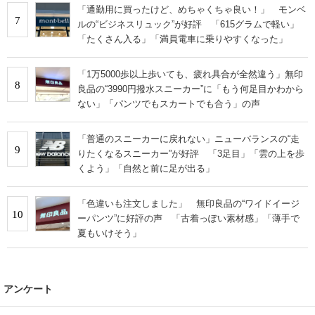
「通勤用に買ったけど、めちゃくちゃ良い！」 モンベ
7
ルの“ビジネスリュック”が好評 「615グラムで軽い」
「たくさん入る」「満員電車に乗りやすくなった」
「1万5000歩以上歩いても、疲れ具合が全然違う」無印
8
良品の“3990円撥水スニーカー”に「もう何足目かわから
ない」「パンツでもスカートでも合う」の声
「普通のスニーカーに戻れない」ニューバランスの“走
9
りたくなるスニーカー”が好評 「3足目」「雲の上を歩
くよう」「自然と前に足が出る」
「色違いも注文しました」 無印良品の“ワイドイージ
10
ーパンツ”に好評の声 「古着っぽい素材感」「薄手で
夏もいけそう」
アンケート