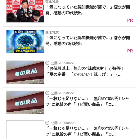
森永乳業
「気になっていた認知機能が菌で…」森永が開
発。感動の70代続出
PR
森永乳業
「気になっていた認知機能が菌で…」森永が開
発。感動の70代続出
PR
公開 2025/06/23
「お値段以上」無印の“涼感素材T”が好評！
「夏の定番」「かわいい！涼しげ！」（...
公開 2025/05/25
「一枚じゃ足りない…」 無印の“990円Tシャ
ツ”に絶賛の声「リピ買い商品」「コ...
公開 2025/05/25
「一枚じゃ足りない…」 無印の“990円Tシャ
ツ”に絶賛の声「リピ買い商品」「コ...