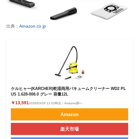
企業向けIT製品の総合サイト
IT製品の技術・比較・事例
出典：
Amazon.co.jp
製造業のIT導入・活用を支援
モノづくり技術者専門サイト
エレクトロニクス専門サイト
電子設計の基本と応用
エネルギーの専門メディア
ケルヒャー(KARCHER)乾湿両用バキュームクリーナー WD2 PL
US 1.628-008.0 グレー 容量12L
建設×テクノロジーの最前線
￥13,591
2026/03/26 11:02時点｜Amazon調べ
Amazon
ちょっと気になるネットの話題
楽天市場