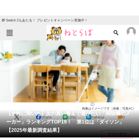
🎁 Switch 2もあたる！ プレゼントキャンペーン実施中！
ねとらぼメニュー
TOP
ニュース
エンタメ
クイズ
グルメ
地域
住まい
教育・育児
動物
リサーチ
家電・PC・カメラ
2025/06/28 14:10（公開）
画像はイメージです（画像：写真AC）
会員記事
【女性に聞いた】次の買い替えで選びたい「掃除機のメ
X
Share
LINE
hatena
0
ーカー」ランキングTOP19！ 第1位は「ダイソン」
メディア
【2025年最新調査結果】
目次を表示
注目記事を集めた総合ページ