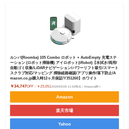
ルンバ(Roomba) 105 Combo ロボット + AutoEmpty 充電ステ
ーション (ロボット掃除機) アイロボット(iRobot)【水拭き/両用/
自動ゴミ収集/LiDARナビゲーション/パワーリフト吸引/スマート
スクラブ対応/マッピング 掃除経路確認/アプリ操作/落下防止/A
mazon.co.jp購入時12ヶ月保証/Y351260】ホワイト
￥34,747
OFF：
￥25,051
2026/03/26 11:02時点｜Amazon調べ
Amazon
楽天市場
Yahoo