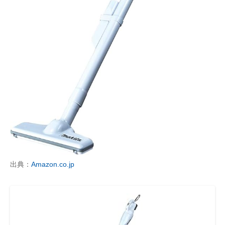
出典：
Amazon.co.jp