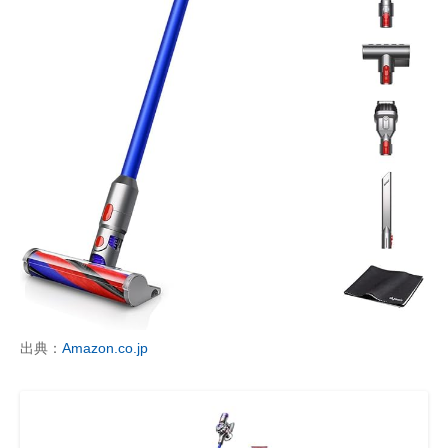
出典：
Amazon.co.jp