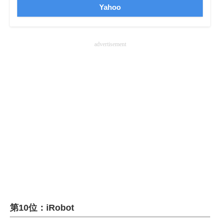
Yahoo
advertisement
第10位：iRobot