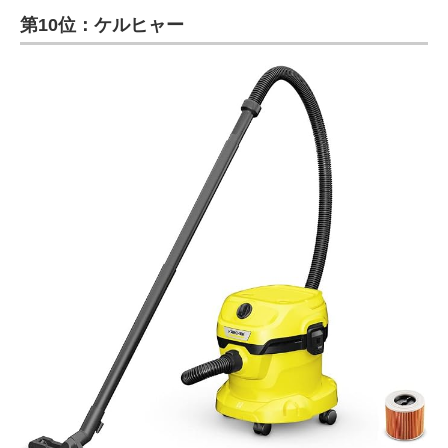
第10位：ケルヒャー
ITの今と未来を見通す
スマホと通信の最新トレンド
進化するPCとデバイスの未来
好きが集まる 比べて選べる
ビジネスと働き方のヒント
AI活用のいまが分かる
企業ITのトレンドを詳説
経営リーダーのコミュニティ
マーケ×ITの今がよく分かる
ITエンジニア向け専門サイト