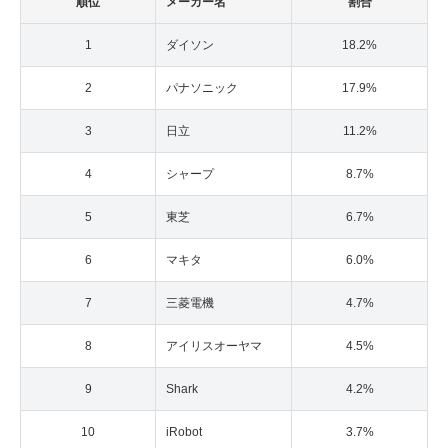
順位
メーカー名
割合
1
ダイソン
18.2%
2
パナソニック
17.9%
3
日立
11.2%
4
シャープ
8.7%
5
東芝
6.7%
6
マキタ
6.0%
7
三菱電機
4.7%
8
アイリスオーヤマ
4.5%
9
Shark
4.2%
10
iRobot
3.7%