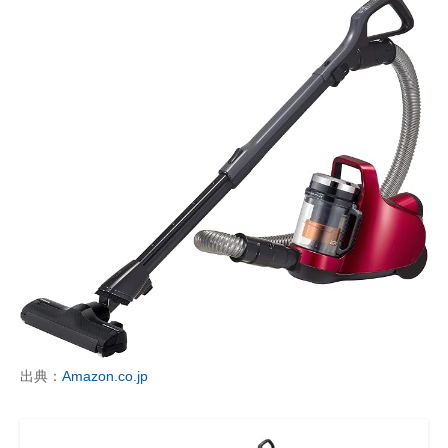
出典：
Amazon.co.jp