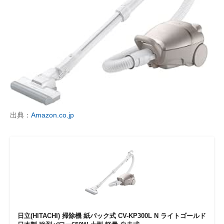
出典：
Amazon.co.jp
日立(HITACHI) 掃除機 紙パック式 CV-KP300L N ライトゴールド