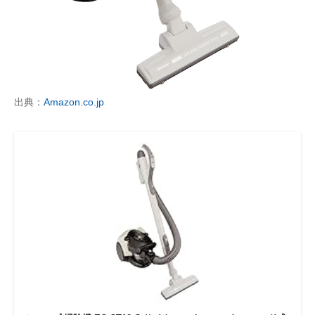
出典：
Amazon.co.jp