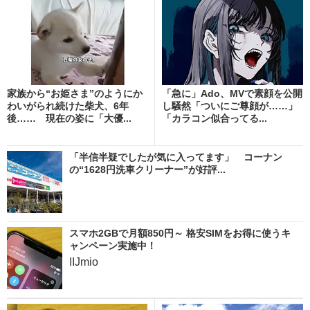
家族から“お姫さま”のようにか
「急に」Ado、MVで素顔を公開
わいがられ続けた柴犬、6年
し騒然「ついにご尊顔が……」
後…… 現在の姿に「大優...
「カラコン似合ってる...
「半信半疑でしたが気に入ってます」 コーナン
の“1628円洗車クリーナー”が好評...
スマホ2GBで月額850円～ 格安SIMをお得に使うキ
ャンペーン実施中！
IIJmio