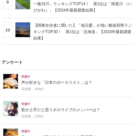
9
一級河川」ランキングTOP14！ 第1位は「揖斐川 （い
びがわ）」【2024年最新調査結果】
【関東在住者に聞いた】「地元愛」が強い都道府県ラン
10
キングTOP30！ 第1位は「北海道」【2024年最新調査
結果】
アンケート
実施中
声が好きな「日本のボーカリスト」は？
回答数：49462
実施中
歌が上手だと思うホロライブのメンバーは？
回答数：23851
実施中