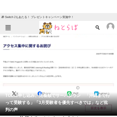
🎁 Switch 2もあたる！ プレゼントキャンペーン実施中！
ねとらぼメニュー
TOP
ニュース
エンタメ
クイズ
グルメ
地域
住まい
教育・育児
動物
リサーチ
社会
2020/07/08 20:10（公開）
X
Share
LINE
hatena
会員記事
TOEIC申し込み、先着順でサーバダウン 「沖縄まで行
って受験する」「3月受験者を優先すべきでは」など批
メディア
目次を表示
判の声
注目記事を集めた総合ページ