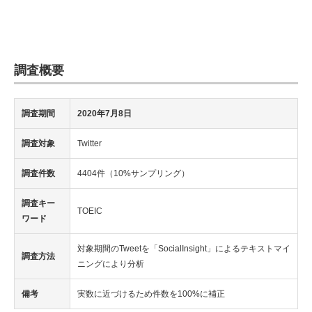
調査概要
調査期間
2020年7月8日
調査対象
Twitter
調査件数
4404件（10%サンプリング）
調査キー
TOEIC
ワード
対象期間のTweetを「SocialInsight」によるテキストマイ
調査方法
ニングにより分析
備考
実数に近づけるため件数を100%に補正