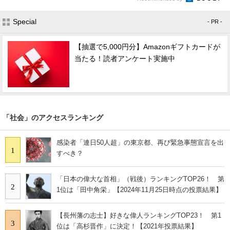
Special
- PR -
【抽選で5,000円分】Amazonギフトカードが
当たる！読者アンケート実施中
「社会」のアクセスランキング
感染者「連日50人超」の東京都、再び緊急事態宣言を出
1
すべき？
「日本の偉大な首相」（戦後）ランキングTOP26！ 第
2
1位は「田中角栄」【2024年11月25日時点の投票結果】
【長州藩の志士】好きな偉人ランキングTOP23！ 第1
3
位は「高杉晋作」に決定！【2021年投票結果】