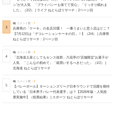
ン”が大人気 「プライバシーも保てて安心」「ぐっすり眠れま
した」（2/2） | ライフ ねとらぼリサーチ：2ページ目
コメント数：
7
3
兵庫県の「ケーキ」の名店10選！ 一番うまいと思う店はどこ？
【7月12日は「デコレーションケーキの日」！】（2/4） | 兵庫県
ねとらぼリサーチ：2ページ目
コメント数：
5
4
「北海道土産としてもセンス抜群」六花亭の“店舗限定”お菓子が
人気 「こんなの初めて」「箱買いするべきだった」（1/2） |
北海道 ねとらぼリサーチ
コメント数：
3
5
【バレーボール】ネーションズリーグ日本ラウンドで活躍を期待
している「日本男子バレー代表選手」は？【2026年版・人気投
票実施中】（投票結果） | スポーツ ねとらぼリサーチ