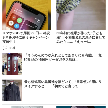
スマホ2GBで月額850円～ 格安
55年前に祖母が作った“子ども
SIMをお得に使うキャンペーン
服”→令和生まれの息子に着せて
実施中！
みたら……「えっー!...
(IIJmio)
「そうめんのつゆ入れとしてあまりにも有能」 無
印良品の“490円ソーダガラス深鉢...
最も格式高い黒留袖をほどいて、“日常使い”用にリ
メイクすると……「初めてと言って...