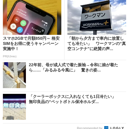
スマホ2GBで月額850円～ 格安
「朝から夕方まで車内に放置し
SIMをお得に使うキャンペーン
ても冷たい」 ワークマンの“真
実施中！
空コンテナ”に絶賛の声...
PR(IIJmio)
22年前、母が成人式で着た振袖→令和に娘が着た
ら……「みるみる今風に」 驚きの姿...
「クーラーボックスに入れなくても1日冷たい」
無印良品の“ペットボトル保冷ホルダ...
Recommended by