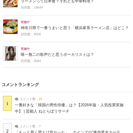
ラーメンって日本食？それとも中華料理？
回答数：19644
実施中
神奈川県で一番うまいと思う「横浜家系ラーメン店」はどこ？
回答数：8506
実施中
唯一無二の歌声だと思うボーカリストは？
回答数：8084
コメントランキング
コメント数：
21
1
一番好きな「韓国の男性俳優」は？【2026年版・人気投票実施
中】 | 芸能人 ねとらぼリサーチ
コメント数：
7
2
「もっと早く買えば良かった」 カインズの“車内遮光カーテ