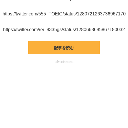
企業向けIT製品の総合サイト
https://twitter.com/555_TOEIC/status/1280721263736967170
IT製品の技術・比較・事例
https://twitter.com/rei_8335gs/status/1280668685867180032
製造業のIT導入・活用を支援
モノづくり技術者専門サイト
記事を読む
エレクトロニクス専門サイト
advertisement
電子設計の基本と応用
エネルギーの専門メディア
建設×テクノロジーの最前線
ちょっと気になるネットの話題