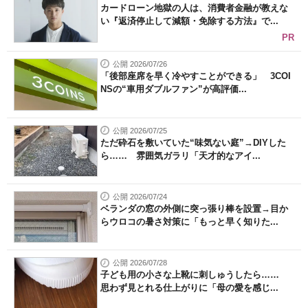
カードローン地獄の人は、消費者金融が教えな
い『返済停止して減額・免除する方法』で...
PR
公開 2026/07/26
「後部座席を早く冷やすことができる」 3COI
NSの“車用ダブルファン”が高評価...
公開 2026/07/25
ただ砕石を敷いていた“味気ない庭”→DIYした
ら…… 雰囲気ガラリ「天才的なアイ...
公開 2026/07/24
ベランダの窓の外側に突っ張り棒を設置→目か
らウロコの暑さ対策に「もっと早く知りた...
公開 2026/07/28
子ども用の小さな上靴に刺しゅうしたら……
思わず見とれる仕上がりに「母の愛を感じ...