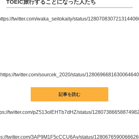
TOEIC旅行することになった人たち
ITの今と未来を見通す
https://twitter.com/waka_seitokaity/status/128070830721314406
スマホと通信の最新トレンド
進化するPCとデバイスの未来
好きが集まる 比べて選べる
ビジネスと働き方のヒント
https://twitter.com/sourcek_2020/status/1280696681630064640
AI活用のいまが分かる
企業ITのトレンドを詳説
記事を読む
経営リーダーのコミュニティ
tps://twitter.com/pZ513olEHTb7dHZ/status/1280738665887498
マーケ×ITの今がよく分かる
ITエンジニア向け専門サイト
ps://twitter.com/3AP9M1F5cCCU6Ay/status/128067659006662