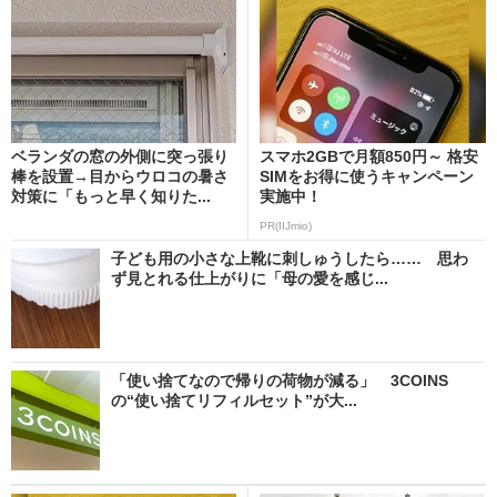
ベランダの窓の外側に突っ張り
スマホ2GBで月額850円～ 格安
棒を設置→目からウロコの暑さ
SIMをお得に使うキャンペーン
対策に「もっと早く知りた...
実施中！
PR(IIJmio)
子ども用の小さな上靴に刺しゅうしたら…… 思わ
ず見とれる仕上がりに「母の愛を感じ...
「使い捨てなので帰りの荷物が減る」 3COINS
の“使い捨てリフィルセット”が大...