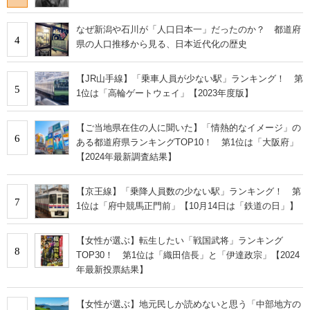
なぜ新潟や石川が「人口日本一」だったのか？ 都道府
4
県の人口推移から見る、日本近代化の歴史
【JR山手線】「乗車人員が少ない駅」ランキング！ 第
5
1位は「高輪ゲートウェイ」【2023年度版】
【ご当地県在住の人に聞いた】「情熱的なイメージ」の
6
ある都道府県ランキングTOP10！ 第1位は「大阪府」
【2024年最新調査結果】
【京王線】「乗降人員数の少ない駅」ランキング！ 第
7
1位は「府中競馬正門前」【10月14日は「鉄道の日」】
【女性が選ぶ】転生したい「戦国武将」ランキング
8
TOP30！ 第1位は「織田信長」と「伊達政宗」【2024
年最新投票結果】
【女性が選ぶ】地元民しか読めないと思う「中部地方の