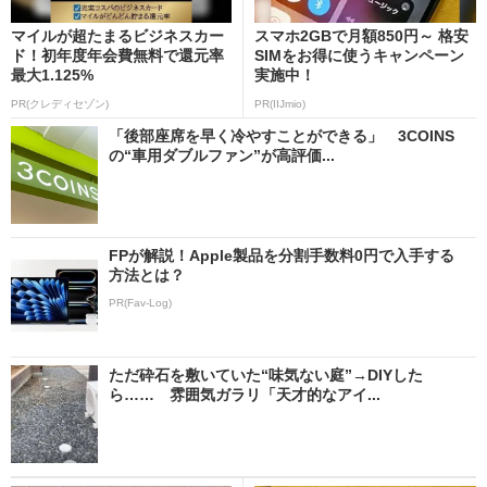
マイルが超たまるビジネスカー
スマホ2GBで月額850円～ 格安
ド！初年度年会費無料で還元率
SIMをお得に使うキャンペーン
最大1.125%
実施中！
PR(クレディセゾン)
PR(IIJmio)
「後部座席を早く冷やすことができる」 3COINS
の“車用ダブルファン”が高評価...
FPが解説！Apple製品を分割手数料0円で入手する
方法とは？
PR(Fav-Log)
ただ砕石を敷いていた“味気ない庭”→DIYした
ら…… 雰囲気ガラリ「天才的なアイ...