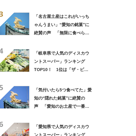
いのか」「もっと評価されて
3
いい」
「名古屋土産はこれがいっち
ゃんうまい」“愛知の銘菓”に
絶賛の声 「無限に食べられ
る」「もっとはやく知りたか
4
った」「愛知のお菓子でナン
「岐阜県で人気のディスカウ
バーワン」
ントスーパー」ランキング
TOP10！ 1位は「ザ・ビッ
グエクストラ 各務原鵜沼店」
5
【2024年1月版／Googleクチ
「気付いたら5つ食べてた」愛
コミ調べ】
知の“隠れた銘菓”に絶賛の
声 「愛知のお土産で一番好
き」「なんでこんなに美味し
6
いのか」
「愛知県で人気のディスカウ
ントスーパー」ランキング