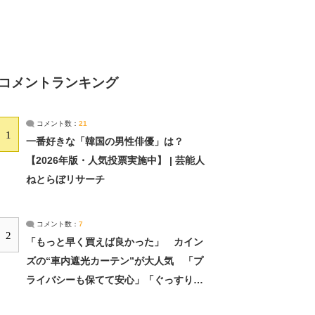
コメントランキング
コメント数：
21
1
一番好きな「韓国の男性俳優」は？
【2026年版・人気投票実施中】 | 芸能人
ねとらぼリサーチ
コメント数：
7
2
「もっと早く買えば良かった」 カイン
ズの“車内遮光カーテン”が大人気 「プ
ライバシーも保てて安心」「ぐっすり眠
れました」（2/2） | ライフ ねとらぼリ