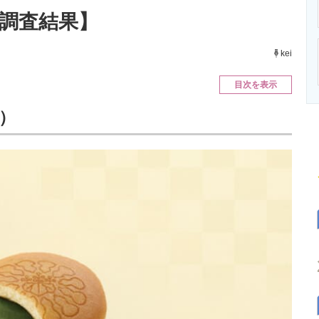
ニクス専門サイト
電子設計の基本と応用
エネルギーの専
新調査結果】
kei
目次を表示
）