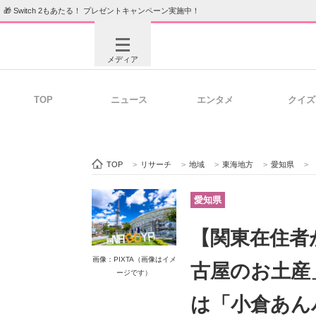
🎁 Switch 2もあたる！ プレゼントキャンペーン実施中！
メディア
TOP
ニュース
エンタメ
クイズ
注目記事を集めた総合ページ
ITの今
TOP
>
リサーチ
>
地域
>
東海地方
>
愛知県
>
【
ビジネスと働き方のヒント
AI活用
愛知県
【関東在住者
ITエンジニア向け専門サイト
企業向けI
画像：PIXTA（画像はイメ
古屋のお土産
ージです）
は「小倉あん