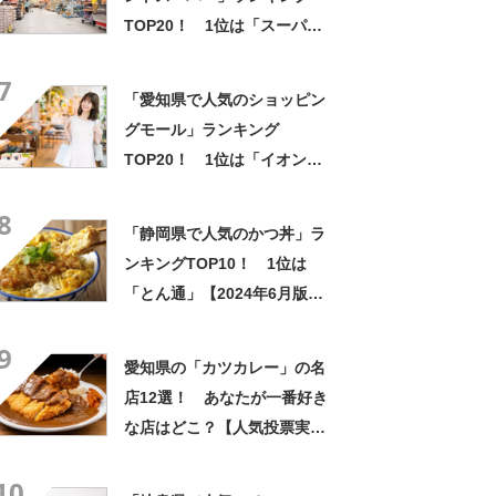
TOP20！ 1位は「スーパー
センタートライアル半田亀崎
7
店」【2024年1月版／Google
「愛知県で人気のショッピン
クチコミ調べ】
グモール」ランキング
TOP20！ 1位は「イオンモ
ール常滑」【2024年5月版／
8
Googleクチコミ調べ】
「静岡県で人気のかつ丼」ラ
ンキングTOP10！ 1位は
「とん通」【2024年6月版／
Googleクチコミ調べ】
9
愛知県の「カツカレー」の名
店12選！ あなたが一番好き
な店はどこ？【人気投票実施
中】
10