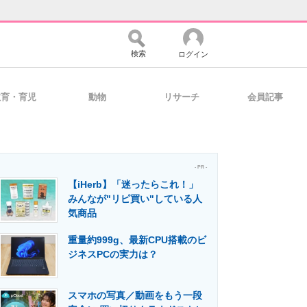
検索
ログイン
教育・育児
動物
リサーチ
会員記事
バイスの未来
好きが集まる 比べて選べる
- PR -
【iHerb】「迷ったらこれ！」
コミュニティ
マーケ×ITの今がよく分かる
みんなが"リピ買い"している人
気商品
重量約999g、最新CPU搭載のビ
・活用を支援
ジネスPCの実力は？
スマホの写真／動画をもう一段