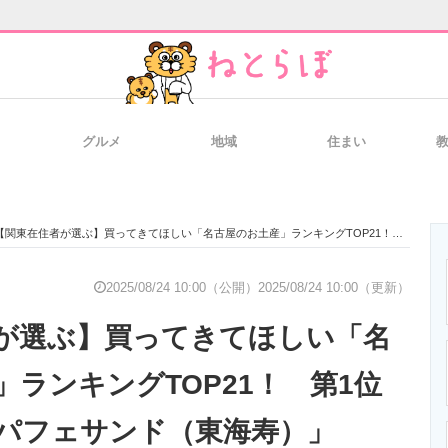
グルメ
地域
住まい
と未来を見通す
スマホと通信の最新トレンド
進化するPCとデ
関東在住者が選ぶ】買ってきてほしい「名古屋のお土産」ランキングTOP21！ 第1位は「小倉あんパフェサンド（東海寿）」【2025年最新調査結果】
のいまが分かる
企業ITのトレンドを詳説
経営リーダーの
2025/08/24 10:00（公開）
2025/08/24 10:00（更新）
が選ぶ】買ってきてほしい「名
T製品の総合サイト
IT製品の技術・比較・事例
製造業のIT導入
」ランキングTOP21！ 第1位
パフェサンド（東海寿）」