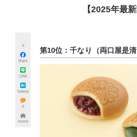
モノづくり技術者専門サイト
エレクトロ
【2025年最
ちょっと気になるネットの話題
X
第10位：千なり（両口屋是清
Share
LINE
hatena
0
Home