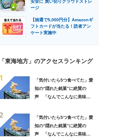
安全に 買い切りクラウドストレ
門メディア
建設×テクノロジーの最前線
ージ
【抽選で5,000円分】Amazonギ
フトカードが当たる！読者アン
ケート実施中
「東海地方」のアクセスランキング
1
「気付いたら5つ食べてた」愛
知の“隠れた銘菓”に絶賛の
声 「なんでこんなに美味し
いのか」「もっと評価されて
2
いい」
「気付いたら5つ食べてた」愛
知の“隠れた銘菓”に絶賛の
声 「なんでこんなに美味し