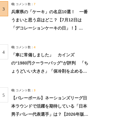
サーチ：2ページ目
コメント数：
7
3
兵庫県の「ケーキ」の名店10選！ 一番
うまいと思う店はどこ？【7月12日は
「デコレーションケーキの日」！】
（2/4） | 兵庫県 ねとらぼリサーチ：2ペ
ージ目
コメント数：
4
4
「車に常備しました」 カインズ
の“1980円クーラーバッグ”が評判 「ち
ょうどいい大きさ」「保冷剤を止めるベ
ルトが良い」（1/5） | ライフ ねとらぼ
リサーチ
コメント数：
3
5
【バレーボール】ネーションズリーグ日
本ラウンドで活躍を期待している「日本
男子バレー代表選手」は？【2026年版・
人気投票実施中】（投票結果） | スポー
ツ ねとらぼリサーチ