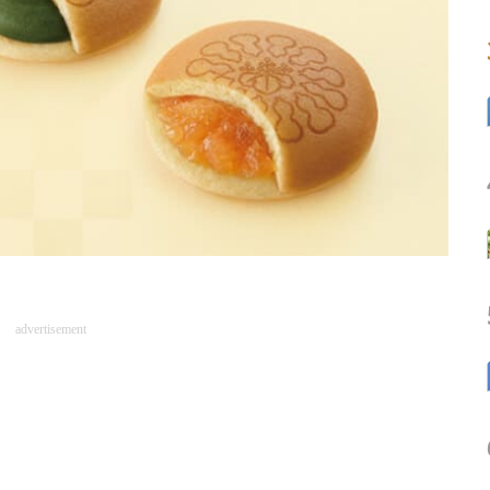
advertisement