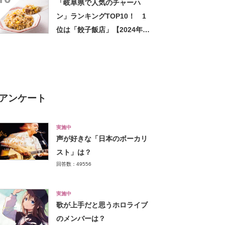
「岐阜県で人気のチャーハ
ン」ランキングTOP10！ 1
位は「餃子飯店」【2024年6
月版／Googleクチコミ調べ】
アンケート
実施中
声が好きな「日本のボーカリ
スト」は？
回答数：49556
実施中
歌が上手だと思うホロライブ
のメンバーは？