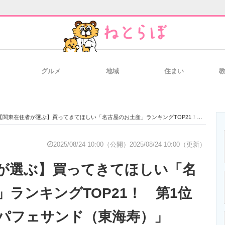
グルメ
地域
住まい
と未来を見通す
スマホと通信の最新トレンド
進化するPCとデ
関東在住者が選ぶ】買ってきてほしい「名古屋のお土産」ランキングTOP21！ 第1位は「小倉あんパフェサンド（東海寿）」【2025年最新調査結果】
のいまが分かる
企業ITのトレンドを詳説
経営リーダーの
2025/08/24 10:00（公開）
2025/08/24 10:00（更新）
が選ぶ】買ってきてほしい「名
T製品の総合サイト
IT製品の技術・比較・事例
製造業のIT導入
」ランキングTOP21！ 第1位
パフェサンド（東海寿）」