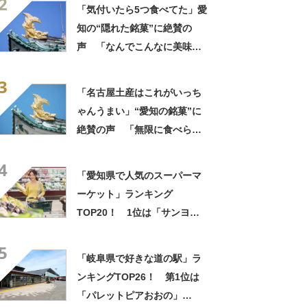
2
いい」
「気付いたら5つ食べてた」愛
知の“隠れた銘菓”に絶賛の
声 「なんでこんなに美味し
いのか」「もっと評価されて
3
いい」
「名古屋土産はこれがいっち
ゃんうまい」“愛知の銘菓”に
絶賛の声 「無限に食べられ
る」「もっとはやく知りたか
4
った」「愛知のお菓子でナン
「愛知県で人気のスーパーマ
バーワン」
ーケット」ランキング
TOP20！ 1位は「サンヨネ
蒲郡店」【2024年5月版／
5
Googleクチコミ調べ】
「岐阜県で好きな道の駅」ラ
ンキングTOP26！ 第1位は
「パレットピアおおの」