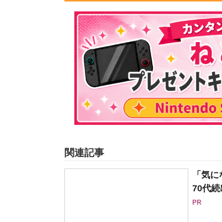
関連記事
「気に
70代続
PR