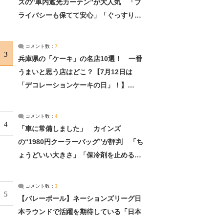
ズの“車内遮光カーテン”が大人気 「プ
ライバシーも保てて安心」「ぐっすり眠
れました」（2/2） | ライフ ねとらぼリ
サーチ：2ページ目
コメント数：
7
3
兵庫県の「ケーキ」の名店10選！ 一番
うまいと思う店はどこ？【7月12日は
「デコレーションケーキの日」！】
（2/4） | 兵庫県 ねとらぼリサーチ：2ペ
ージ目
コメント数：
4
4
「車に常備しました」 カインズ
の“1980円クーラーバッグ”が評判 「ち
ょうどいい大きさ」「保冷剤を止めるベ
ルトが良い」（1/5） | ライフ ねとらぼ
リサーチ
コメント数：
3
5
【バレーボール】ネーションズリーグ日
本ラウンドで活躍を期待している「日本