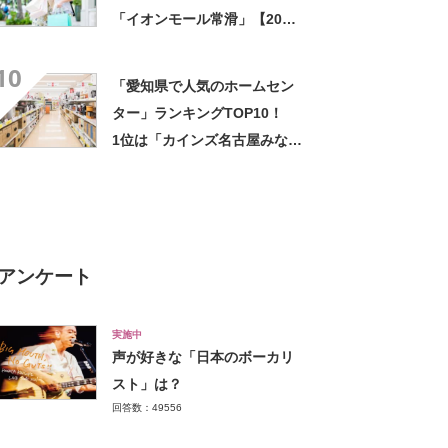
（東海寿）」【2026年最新調
「イオンモール常滑」【2024
査結果】
年3月版／Googleクチコミ調
10
べ】
「愛知県で人気のホームセン
ター」ランキングTOP10！
1位は「カインズ名古屋みなと
店」【2024年3月版／Google
クチコミ調べ】
アンケート
実施中
声が好きな「日本のボーカリ
スト」は？
回答数：49556