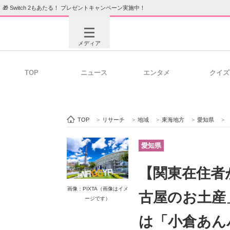
🎁 Switch 2もあたる！ プレゼントキャンペーン実施中！
メディア
TOP
ニュース
エンタメ
クイズ
注目記事を集めた総合ページ
ITの今
TOP
>
リサーチ
>
地域
>
東海地方
>
愛知県
>
【
ビジネスと働き方のヒント
AI活用
愛知県
【関東在住者
ITエンジニア向け専門サイト
企業向けI
画像：PIXTA（画像はイメ
古屋のお土産
ージです）
は「小倉あん