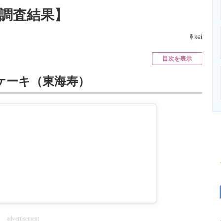
ニクス専門サイト
電子設計の基本と応用
エネルギーの専
新調査結果】
kei
目次を表示
ケーキ（東海寿）
advertisement