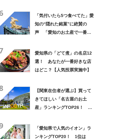
【2024年最新投票結果】
6
「気付いたら5つ食べてた」愛
知の“隠れた銘菓”に絶賛の
声 「愛知のお土産で一番好
き」「なんでこんなに美味し
7
いのか」
愛知県の「どて煮」の名店12
選！ あなたが一番好きな店
はどこ？【人気投票実施中】
8
【関東在住者が選ぶ】買って
きてほしい「名古屋のお土
産」ランキングTOP26！ 第
1位は「名古屋プリン（メゾ
9
ン・ド・ジャンノエル）」と
「愛知県で人気のイオン」ラ
「小倉トーストチーズケーキ
ンキングTOP20！ 1位は