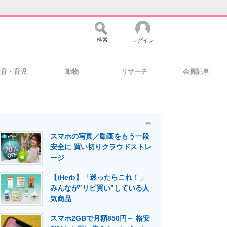
検索
ログイン
教育・育児
動物
リサーチ
会員記事
バイスの未来
好きが集まる 比べて選べる
- PR -
スマホの写真／動画をもう一段
コミュニティ
マーケ×ITの今がよく分かる
安全に 買い切りクラウドストレ
ージ
【iHerb】「迷ったらこれ！」
・活用を支援
みんなが"リピ買い"している人
気商品
スマホ2GBで月額850円～ 格安