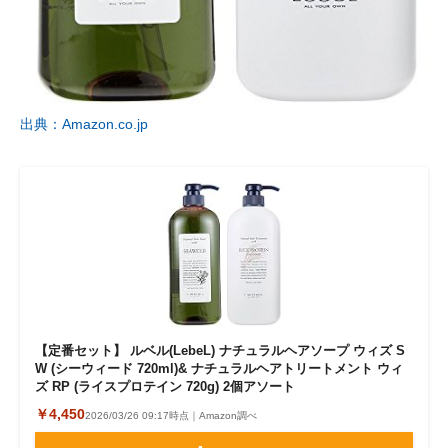
企業向けIT製品の総合サイト
IT製品の技術・比較・事例
製造業のIT導入・活用を支援
出典：Amazon.co.jp
モノづくり技術者専門サイト
エレクトロニクス専門サイト
電子設計の基本と応用
エネルギーの専門メディア
建設×テクノロジーの最前線
【定番セット】 ルベル(LebeL) ナチュラルヘアソープ ウィズ S
W (シーウィード 720ml)& ナチュラルヘアトリートメント ウィ
ちょっと気になるネットの話題
ズ RP (ライスプロテイン 720g) 2個アソート
￥4,450
2026/03/26 09:17時点｜Amazon調べ