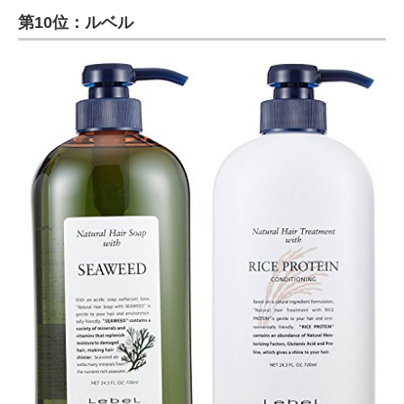
第10位：ルベル
ITの今と未来を見通す
スマホと通信の最新トレンド
進化するPCとデバイスの未来
好きが集まる 比べて選べる
ビジネスと働き方のヒント
AI活用のいまが分かる
企業ITのトレンドを詳説
経営リーダーのコミュニティ
マーケ×ITの今がよく分かる
ITエンジニア向け専門サイト