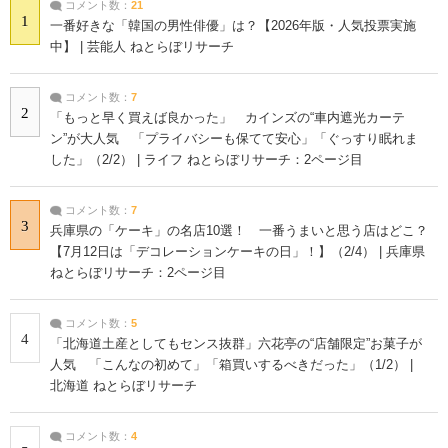
コメント数：
21
1
一番好きな「韓国の男性俳優」は？【2026年版・人気投票実施
中】 | 芸能人 ねとらぼリサーチ
コメント数：
7
2
「もっと早く買えば良かった」 カインズの“車内遮光カーテ
ン”が大人気 「プライバシーも保てて安心」「ぐっすり眠れま
した」（2/2） | ライフ ねとらぼリサーチ：2ページ目
コメント数：
7
3
兵庫県の「ケーキ」の名店10選！ 一番うまいと思う店はどこ？
【7月12日は「デコレーションケーキの日」！】（2/4） | 兵庫県
ねとらぼリサーチ：2ページ目
コメント数：
5
4
「北海道土産としてもセンス抜群」六花亭の“店舗限定”お菓子が
人気 「こんなの初めて」「箱買いするべきだった」（1/2） |
北海道 ねとらぼリサーチ
コメント数：
4