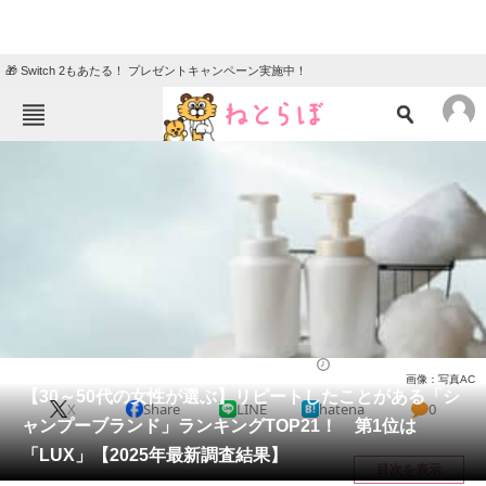
🎁 Switch 2もあたる！ プレゼントキャンペーン実施中！
ねとらぼメニュー
TOP
ニュース
エンタメ
クイズ
グルメ
地域
住まい
教育・育児
動物
リサーチ
ライフ
2025/08/03 14:00（公開）
画像：写真AC
会員記事
【30～50代の女性が選ぶ】リピートしたことがある「シ
X
Share
LINE
hatena
0
ャンプーブランド」ランキングTOP21！ 第1位は
メディア
「LUX」【2025年最新調査結果】
目次を表示
注目記事を集めた総合ページ