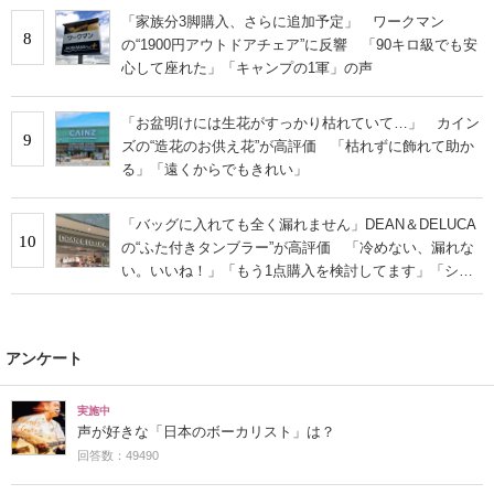
「家族分3脚購入、さらに追加予定」 ワークマン
8
の“1900円アウトドアチェア”に反響 「90キロ級でも安
心して座れた」「キャンプの1軍」の声
「お盆明けには生花がすっかり枯れていて…」 カイン
9
ズの“造花のお供え花”が高評価 「枯れずに飾れて助か
る」「遠くからでもきれい」
「バッグに入れても全く漏れません」DEAN＆DELUCA
10
の“ふた付きタンブラー”が高評価 「冷めない、漏れな
い。いいね！」「もう1点購入を検討してます」「シン
プルで高級感◎」
アンケート
実施中
声が好きな「日本のボーカリスト」は？
回答数：49490