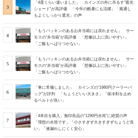
「4度くらい違いました」 カインズの外に吊るす“遮光
3
シェード”が高評価 「今年の酷暑にも活躍」「風通し
もよくしっかり遮光」の声
「もうパッキンのあるお弁当箱には戻れません」 サー
4
モスの“弁当箱”が高評価 「想像以上に洗いやすい」
「ご飯もへばりつかない」
「もうパッキンのあるお弁当箱には戻れません」 サー
5
モスの“弁当箱”が高評価 「想像以上に洗いやすい」
「ご飯もへばりつかない」
「車に常備しました」 カインズの“1980円クーラーバ
6
ッグ”が評判 「ちょうどいい大きさ」「保冷剤を止め
るベルトが良い」
「4本目を購入」無印良品の“1290円水筒”に絶賛の声
7
「理想の水筒です」「小さすぎず大きすぎずちょうど良
い」「液漏れしにくく安心」