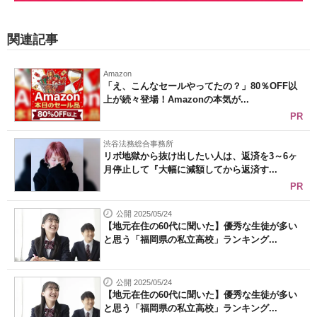
関連記事
Amazon
「え、こんなセールやってたの？」80％OFF以
上が続々登場！Amazonの本気が...
PR
渋谷法務総合事務所
リボ地獄から抜け出したい人は、返済を3～6ヶ
月停止して『大幅に減額してから返済す...
PR
公開 2025/05/24
【地元在住の60代に聞いた】優秀な生徒が多い
と思う「福岡県の私立高校」ランキング...
公開 2025/05/24
【地元在住の60代に聞いた】優秀な生徒が多い
と思う「福岡県の私立高校」ランキング...