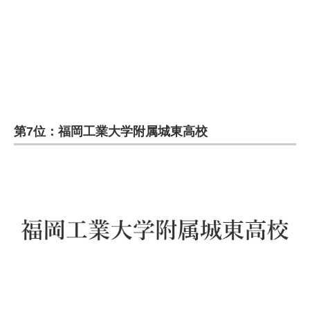
企業向けIT製品の総合サイト
IT製品の技術・比較・事例
製造業のIT導入・活用を支援
モノづくり技術者専門サイト
第7位：福岡工業大学附属城東高校
エレクトロニクス専門サイト
電子設計の基本と応用
エネルギーの専門メディア
建設×テクノロジーの最前線
ちょっと気になるネットの話題