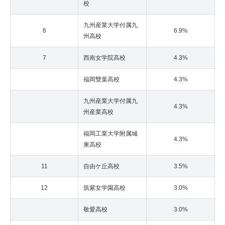
校
九州産業大学付属九
6
6.9%
州高校
7
西南女学院高校
4.3%
福岡雙葉高校
4.3%
九州産業大学付属九
4.3%
州産業高校
福岡工業大学附属城
4.3%
東高校
11
自由ケ丘高校
3.5%
12
筑紫女学園高校
3.0%
敬愛高校
3.0%