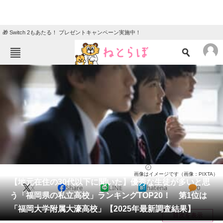
🎁 Switch 2もあたる！ プレゼントキャンペーン実施中！
ねとらぼメニュー
TOP
ニュース
エンタメ
クイズ
グルメ
地域
住まい
教育・育児
動物
リサーチ
高校
2025/08/05 07:30（公開）
画像はイメージです（画像：PIXTA）
会員記事
【地元在住の30代以下に聞いた】優秀な生徒が多いと思
X
Share
LINE
hatena
0
う「福岡県の私立高校」ランキングTOP20！ 第1位は
メディア
「福岡大学附属大濠高校」【2025年最新調査結果】
目次を表示
注目記事を集めた総合ページ