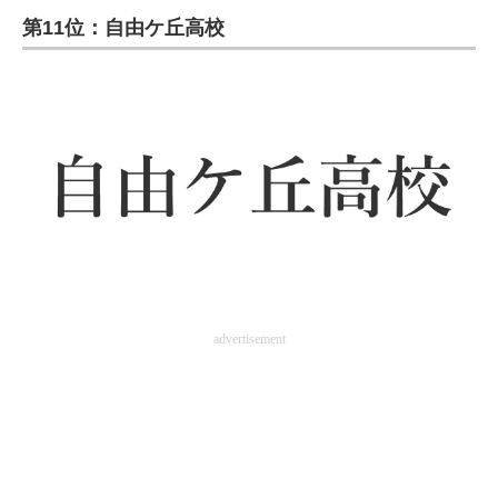
第11位：自由ケ丘高校
ITの今と未来を見通す
スマホと通信の最新トレンド
進化するPCとデバイスの未来
好きが集まる 比べて選べる
ビジネスと働き方のヒント
AI活用のいまが分かる
企業ITのトレンドを詳説
advertisement
経営リーダーのコミュニティ
マーケ×ITの今がよく分かる
ITエンジニア向け専門サイト