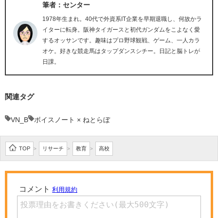
筆者：センター
1978年生まれ。40代で外資系IT企業を早期退職し、何故かラ
イターに転身。阪神タイガースと初代ガンダムをこよなく愛
するオッサンです。趣味はプロ野球観戦、ゲーム、一人カラ
オケ。好きな競走馬はタップダンスシチー。日記と脳トレが
日課。
関連タグ
VN_B
ボイスノート × ねとらぼ
TOP
リサーチ
教育
高校
>
>
>