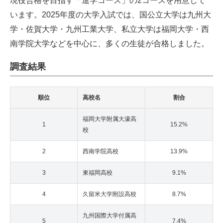
現役合格を目指す「進学コース」の2コースを用意して
います。2025年度の大学入試では、国公立大学は九州大
学・佐賀大学・九州工業大学、私立大学は福岡大学・西
南学院大学などを中心に、多くの生徒が合格しました。
調査結果
順位
高校名
割合
福岡大学附属大濠高
1
15.2%
校
2
西南学院高校
13.9%
3
東福岡高校
9.1%
4
久留米大学附設高校
8.7%
九州国際大学付属高
5
7.4%