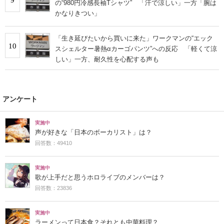
の“980円冷感長袖Tシャツ” 「汗で涼しい」一方「腕は
かなりきつい」
「生き延びたいから買いに来た」ワークマンの“エック
10
スシェルター暑熱αカーゴパンツ”への反応 「軽くて涼
しい」一方、耐久性を心配する声も
アンケート
実施中
声が好きな「日本のボーカリスト」は？
回答数：49410
実施中
歌が上手だと思うホロライブのメンバーは？
回答数：23836
実施中
ラーメンって日本食？それとも中華料理？