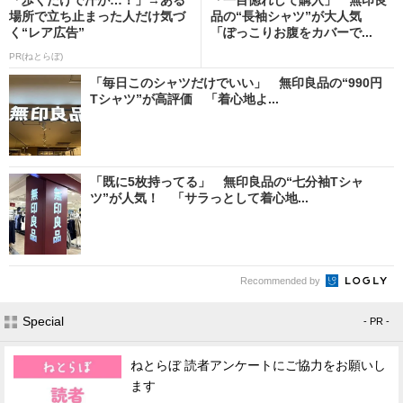
場所で立ち止まった人だけ気づ
品の“長袖シャツ”が大人気
く“レア広告”
「ぽっこりお腹をカバーで...
PR(ねとらぼ)
「毎日このシャツだけでいい」 無印良品の“990円
Tシャツ”が高評価 「着心地よ...
「既に5枚持ってる」 無印良品の“七分袖Tシャ
ツ”が人気！ 「サラっとして着心地...
Recommended by
Special
- PR -
ねとらぼ 読者アンケートにご協力をお願いし
ます