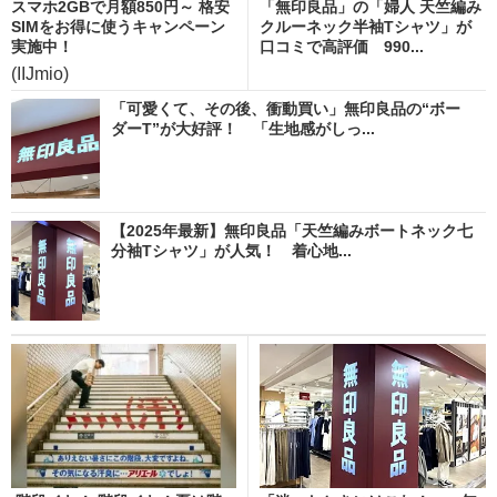
スマホ2GBで月額850円～ 格安
「無印良品」の「婦人 天竺編み
SIMをお得に使うキャンペーン
クルーネック半袖Tシャツ」が
実施中！
口コミで高評価 990...
(IIJmio)
「可愛くて、その後、衝動買い」無印良品の“ボー
ダーT”が大好評！ 「生地感がしっ...
【2025年最新】無印良品「天竺編みボートネック七
分袖Tシャツ」が人気！ 着心地...