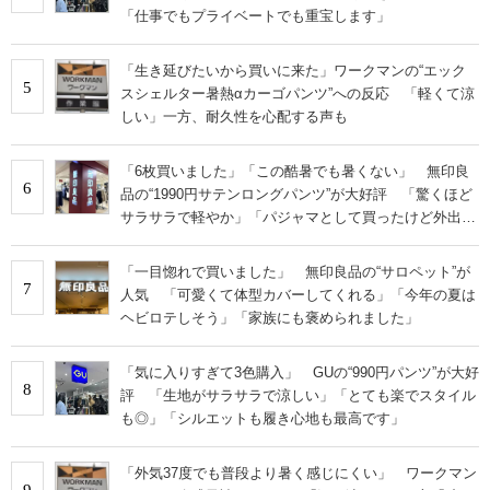
「仕事でもプライベートでも重宝します」
「生き延びたいから買いに来た」ワークマンの“エック
5
スシェルター暑熱αカーゴパンツ”への反応 「軽くて涼
しい」一方、耐久性を心配する声も
「6枚買いました」「この酷暑でも暑くない」 無印良
6
品の“1990円サテンロングパンツ”が大好評 「驚くほど
サラサラで軽やか」「パジャマとして買ったけど外出用
にした」
「一目惚れで買いました」 無印良品の“サロペット”が
7
人気 「可愛くて体型カバーしてくれる」「今年の夏は
ヘビロテしそう」「家族にも褒められました」
「気に入りすぎて3色購入」 GUの“990円パンツ”が大好
8
評 「生地がサラサラで涼しい」「とても楽でスタイル
も◎」「シルエットも履き心地も最高です」
「外気37度でも普段より暑く感じにくい」 ワークマン
9