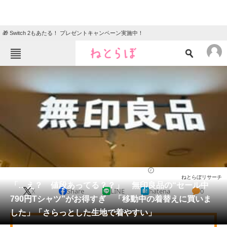
🎁 Switch 2もあたる！ プレゼントキャンペーン実施中！
ねとらぼメニュー
TOP
ニュース
エンタメ
クイズ
グルメ
地域
住まい
教育・育児
動物
リサーチ
ウェア
2025/08/24 14:20（公開）
ねとらぼリサーチ
会員記事
「…え？ 値段あってる？？」 無印良品の“セール中
X
Share
LINE
hatena
0
790円Tシャツ”がお得すぎ 「移動中の着替えに買いま
メディア
した」「さらっとした生地で着やすい」
注目記事を集めた総合ページ