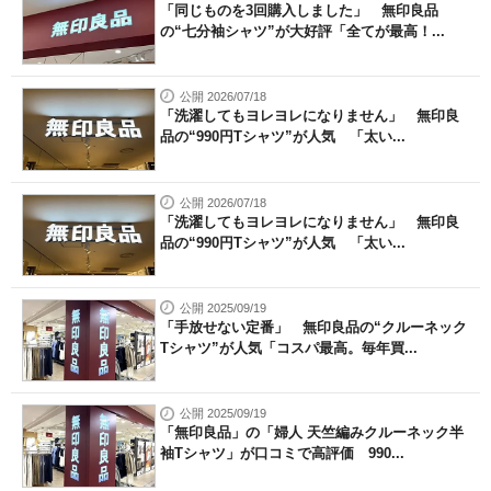
「同じものを3回購入しました」 無印良品
の“七分袖シャツ”が大好評「全てが最高！...
公開 2026/07/18
「洗濯してもヨレヨレになりません」 無印良
品の“990円Tシャツ”が人気 「太い...
公開 2026/07/18
「洗濯してもヨレヨレになりません」 無印良
品の“990円Tシャツ”が人気 「太い...
公開 2025/09/19
「手放せない定番」 無印良品の“クルーネック
Tシャツ”が人気「コスパ最高。毎年買...
公開 2025/09/19
「無印良品」の「婦人 天竺編みクルーネック半
袖Tシャツ」が口コミで高評価 990...