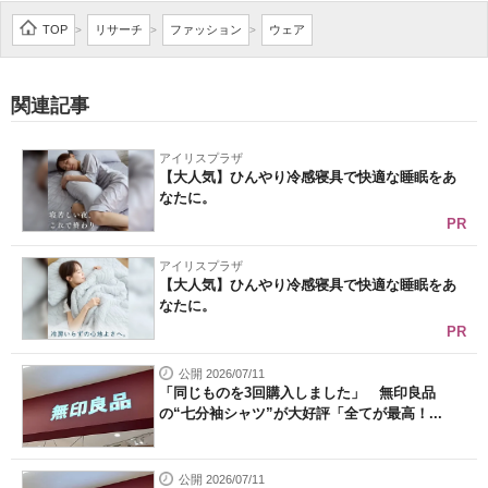
企業向けIT製品の総合サイト
TOP
リサーチ
ファッション
ウェア
>
>
>
IT製品の技術・比較・事例
関連記事
製造業のIT導入・活用を支援
アイリスプラザ
モノづくり技術者専門サイト
【大人気】ひんやり冷感寝具で快適な睡眠をあ
なたに。
エレクトロニクス専門サイト
PR
電子設計の基本と応用
アイリスプラザ
【大人気】ひんやり冷感寝具で快適な睡眠をあ
なたに。
エネルギーの専門メディア
PR
建設×テクノロジーの最前線
公開 2026/07/11
「同じものを3回購入しました」 無印良品
ちょっと気になるネットの話題
の“七分袖シャツ”が大好評「全てが最高！...
公開 2026/07/11