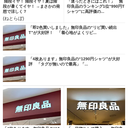
階段イヤ！ 階段イヤ！夏は階
「迷ったときにはこれ！」 無
段が暑くてイヤ！ →まさかの発
印良品のランキング1位“990円T
想で涼しく？
シャツ”に高評価の...
(ねとらぼ)
「即2色買いしました」無印良品の“リピ買い続出
T”が大好評！ 「着心地がよくリピ...
「4枚あります」無印良品の“1290円シャツ”が大好
評 「タグが無いので最高」「...