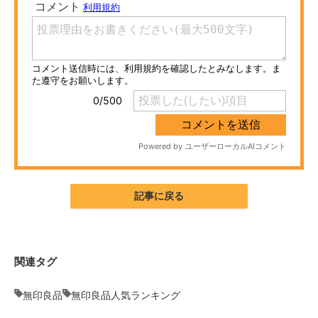
ITの今と未来を見通す
スマホと通信の最新トレンド
進化するPCとデバイスの未来
好きが集まる 比べて選べる
ビジネスと働き方のヒント
AI活用のいまが分かる
記事に戻る
企業ITのトレンドを詳説
経営リーダーのコミュニティ
関連タグ
マーケ×ITの今がよく分かる
無印良品
無印良品人気ランキング
ITエンジニア向け専門サイト