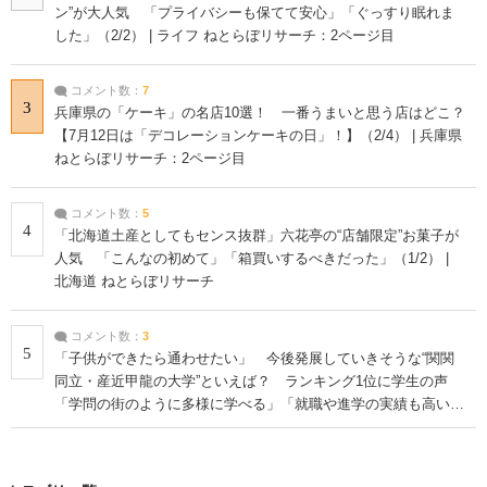
ン”が大人気 「プライバシーも保てて安心」「ぐっすり眠れま
した」（2/2） | ライフ ねとらぼリサーチ：2ページ目
コメント数：
7
3
兵庫県の「ケーキ」の名店10選！ 一番うまいと思う店はどこ？
【7月12日は「デコレーションケーキの日」！】（2/4） | 兵庫県
ねとらぼリサーチ：2ページ目
コメント数：
5
4
「北海道土産としてもセンス抜群」六花亭の“店舗限定”お菓子が
人気 「こんなの初めて」「箱買いするべきだった」（1/2） |
北海道 ねとらぼリサーチ
コメント数：
3
5
「子供ができたら通わせたい」 今後発展していきそうな“関関
同立・産近甲龍の大学”といえば？ ランキング1位に学生の声
「学問の街のように多様に学べる」「就職や進学の実績も高い」
| 大学 ねとらぼリサーチ