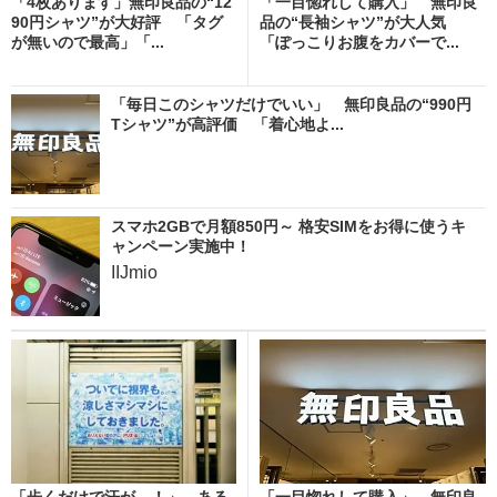
「4枚あります」無印良品の“12
「一目惚れして購入」 無印良
90円シャツ”が大好評 「タグ
品の“長袖シャツ”が大人気
が無いので最高」「...
「ぽっこりお腹をカバーで...
「毎日このシャツだけでいい」 無印良品の“990円
Tシャツ”が高評価 「着心地よ...
スマホ2GBで月額850円～ 格安SIMをお得に使うキ
ャンペーン実施中！
IIJmio
「歩くだけで汗が…！」→ある
「一目惚れして購入」 無印良