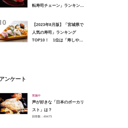
転寿司チェーン」ランキング
TOP9！ 第1位は「スシロ
10
ー」【2023年最新調査結果】
【2023年8月版】「宮城県で
人気の寿司」ランキング
TOP10！ 1位は「寿しや甲
子園」
アンケート
実施中
声が好きな「日本のボーカリ
スト」は？
回答数：49475