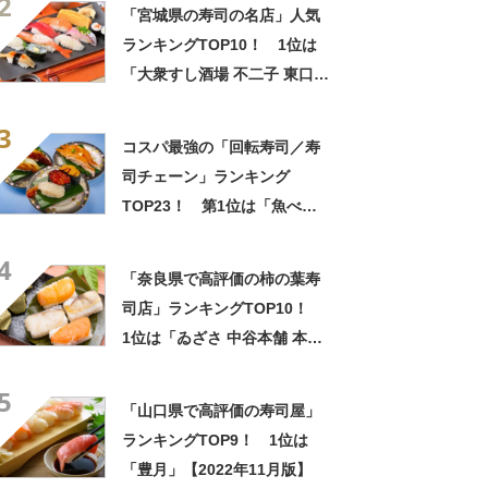
2
「宮城県の寿司の名店」人気
ランキングTOP10！ 1位は
「大衆すし酒場 不二子 東口
店」【2023年5月版／ヒトサ
3
ラ】
コスパ最強の「回転寿司／寿
司チェーン」ランキング
TOP23！ 第1位は「魚べ
い」【9月の第3月曜日は海老
4
の日】
「奈良県で高評価の柿の葉寿
司店」ランキングTOP10！
1位は「ゐざさ 中谷本舗 本
店」【2022年11月版】
5
「山口県で高評価の寿司屋」
ランキングTOP9！ 1位は
「豊月」【2022年11月版】