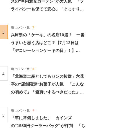
ズの“車内遮光カーテン”が大人気 「プ
ライバシーも保てて安心」「ぐっすり眠
れました」（2/2） | ライフ ねとらぼリ
サーチ：2ページ目
コメント数：
7
3
兵庫県の「ケーキ」の名店10選！ 一番
うまいと思う店はどこ？【7月12日は
「デコレーションケーキの日」！】
（2/4） | 兵庫県 ねとらぼリサーチ：2ペ
ージ目
コメント数：
5
4
「北海道土産としてもセンス抜群」六花
亭の“店舗限定”お菓子が人気 「こんな
の初めて」「箱買いするべきだった」
（1/2） | 北海道 ねとらぼリサーチ
コメント数：
4
5
「車に常備しました」 カインズ
の“1980円クーラーバッグ”が評判 「ち