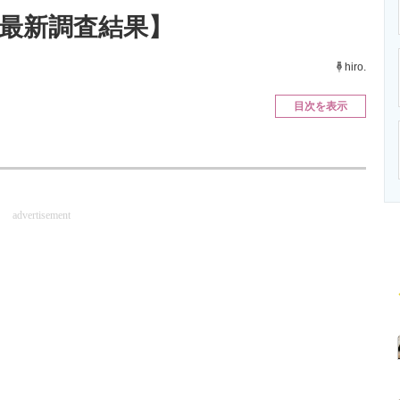
ニクス専門サイト
電子設計の基本と応用
エネルギーの専
年最新調査結果】
hiro.
目次を表示
advertisement