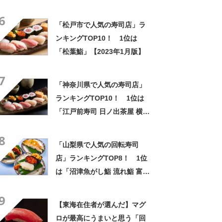
6
「松戸市で人気の寿司店」ラ
ンキングTOP10！ 1位は
「松葉鮨」【2023年1月版】
7
「神奈川県で人気の寿司店」
ランキングTOP10！ 1位は
「江戸前寿司 日ノ出茶屋 横
浜」【2023年1月版】
8
「山梨県で人気の回転寿司
店」ランキングTOP8！ 1位
は「沼津魚がし鮨 流れ鮨 富士
吉田店」【2023年2月版】
9
【東海在住者が選んだ】マグ
ロが最高にうまいと思う「回