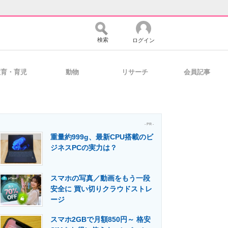
検索
ログイン
教育・育児
動物
リサーチ
会員記事
バイスの未来
好きが集まる 比べて選べる
- PR -
重量約999g、最新CPU搭載のビ
コミュニティ
マーケ×ITの今がよく分かる
ジネスPCの実力は？
スマホの写真／動画をもう一段
・活用を支援
安全に 買い切りクラウドストレ
ージ
スマホ2GBで月額850円～ 格安