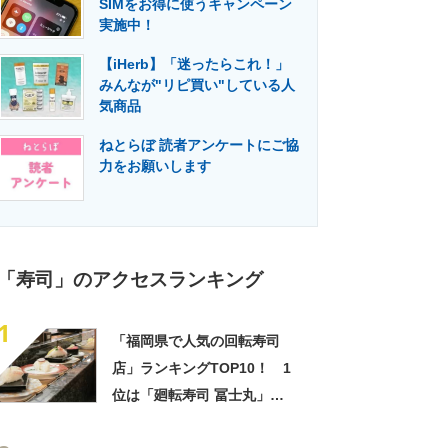
SIMをお得に使うキャンペーン
門メディア
建設×テクノロジーの最前線
実施中！
【iHerb】「迷ったらこれ！」
みんなが"リピ買い"している人
気商品
ねとらぼ 読者アンケートにご協
力をお願いします
「寿司」のアクセスランキング
1
「福岡県で人気の回転寿司
店」ランキングTOP10！ 1
位は「廻転寿司 冨士丸」
【2023年1月版】