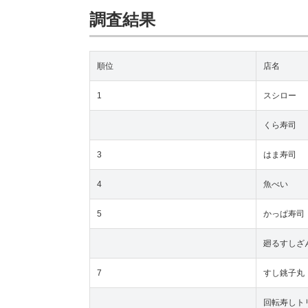
調査結果
順位
店名
1
スシロー
くら寿司
3
はま寿司
4
魚べい
5
かっぱ寿司
廻るすしざ
7
すし銚子丸
回転寿しト