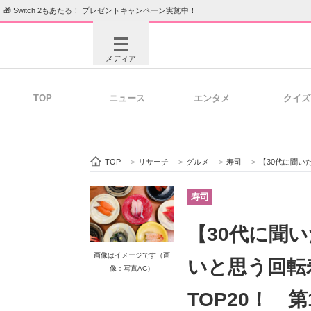
🎁 Switch 2もあたる！ プレゼントキャンペーン実施中！
メディア
TOP
ニュース
エンタメ
クイズ
注目記事を集めた総合ページ
ITの今
TOP
>
リサーチ
>
グルメ
>
寿司
>
【30代に聞いた】「回ら
ビジネスと働き方のヒント
AI活用
寿司
【30代に聞
ITエンジニア向け専門サイト
企業向けI
画像はイメージです（画
いと思う回転
像：写真AC）
TOP20！