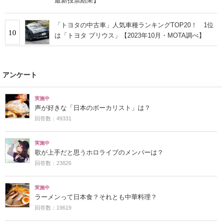
最新投票結果】
「トヨタの中古車」人気車種ランキングTOP20！ 1位
10
は「トヨタ プリウス」【2023年10月・MOTA調べ】
アンケート
実施中
声が好きな「日本のボーカリスト」は？
回答数：49331
実施中
歌が上手だと思うホロライブのメンバーは？
回答数：23826
実施中
ラーメンって日本食？それとも中華料理？
回答数：19619