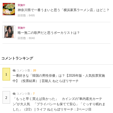
実施中
神奈川県で一番うまいと思う「横浜家系ラーメン店」はどこ？
回答数：8495
実施中
唯一無二の歌声だと思うボーカリストは？
回答数：8040
コメントランキング
コメント数：
20
1
一番好きな「韓国の男性俳優」は？【2026年版・人気投票実施
中】（投票結果） | 芸能人 ねとらぼリサーチ
コメント数：
7
2
「もっと早く買えば良かった」 カインズの“車内遮光カーテ
ン”が大人気 「プライバシーも保てて安心」「ぐっすり眠れま
した」（2/2） | ライフ ねとらぼリサーチ：2ページ目