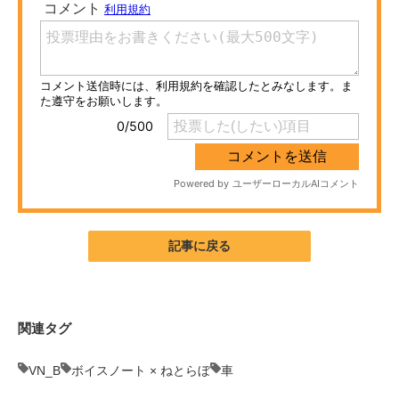
ITの今と未来を見通す
スマホと通信の最新トレンド
進化するPCとデバイスの未来
好きが集まる 比べて選べる
ビジネスと働き方のヒント
AI活用のいまが分かる
記事に戻る
企業ITのトレンドを詳説
経営リーダーのコミュニティ
関連タグ
マーケ×ITの今がよく分かる
VN_B
ボイスノート × ねとらぼ
車
ITエンジニア向け専門サイト