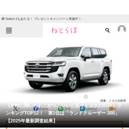
🎁 Switch 2もあたる！ プレゼントキャンペーン実施中！
ねとらぼメニュー
TOP
ニュース
エンタメ
クイズ
グルメ
地域
住まい
教育・育児
動物
リサーチ
自動車
2025/10/25 20:10（公開）
画像：トヨタ自動車
会員記事
【女性に聞いた】「かっこいいと思うトヨタのSUV」ラ
X
Share
LINE
hatena
0
ンキングTOP12！ 第1位は「ランドクルーザー 300」
メディア
【2025年最新調査結果】
注目記事を集めた総合ページ