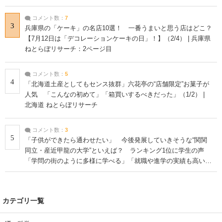
コメント数：
7
3
兵庫県の「ケーキ」の名店10選！ 一番うまいと思う店はどこ？
【7月12日は「デコレーションケーキの日」！】（2/4） | 兵庫県
ねとらぼリサーチ：2ページ目
コメント数：
5
4
「北海道土産としてもセンス抜群」六花亭の“店舗限定”お菓子が
人気 「こんなの初めて」「箱買いするべきだった」（1/2） |
北海道 ねとらぼリサーチ
コメント数：
3
5
「子供ができたら通わせたい」 今後発展していきそうな“関関
同立・産近甲龍の大学”といえば？ ランキング1位に学生の声
「学問の街のように多様に学べる」「就職や進学の実績も高い」
| 大学 ねとらぼリサーチ
カテゴリ一覧