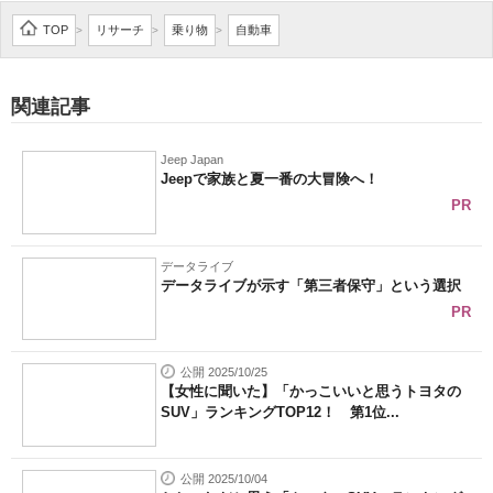
企業向けIT製品の総合サイト
TOP
リサーチ
乗り物
自動車
>
>
>
IT製品の技術・比較・事例
関連記事
製造業のIT導入・活用を支援
Jeep Japan
モノづくり技術者専門サイト
Jeepで家族と夏一番の大冒険へ！
PR
エレクトロニクス専門サイト
電子設計の基本と応用
データライブ
データライブが示す「第三者保守」という選択
エネルギーの専門メディア
PR
建設×テクノロジーの最前線
公開 2025/10/25
【女性に聞いた】「かっこいいと思うトヨタの
ちょっと気になるネットの話題
SUV」ランキングTOP12！ 第1位...
公開 2025/10/04