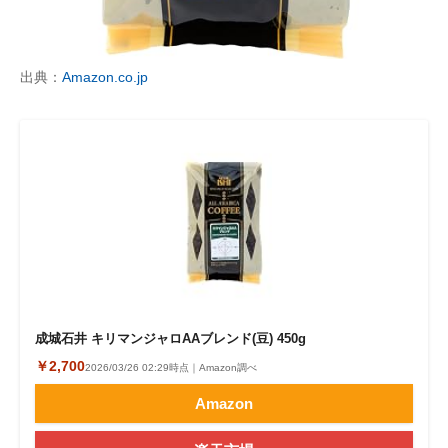
企業向けIT製品の総合サイト
IT製品の技術・比較・事例
出典：
Amazon.co.jp
製造業のIT導入・活用を支援
モノづくり技術者専門サイト
エレクトロニクス専門サイト
電子設計の基本と応用
エネルギーの専門メディア
建設×テクノロジーの最前線
成城石井 キリマンジャロAAブレンド(豆) 450g
￥2,700
ちょっと気になるネットの話題
2026/03/26 02:29時点｜Amazon調べ
Amazon