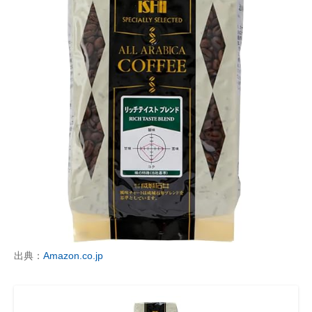
出典：
Amazon.co.jp