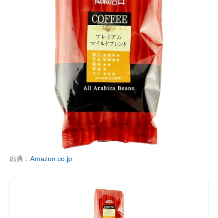
出典：
Amazon.co.jp