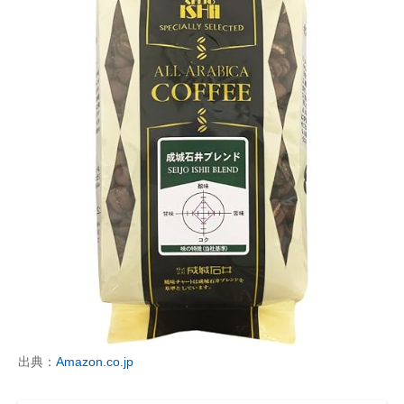
出典：
Amazon.co.jp