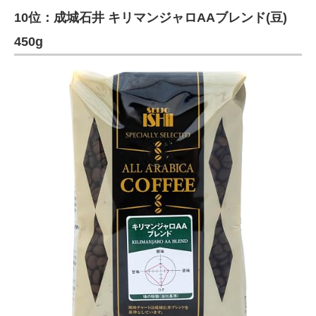
10位：成城石井 キリマンジャロAAブレンド(豆)
ITの今と未来を見通す
450g
スマホと通信の最新トレンド
進化するPCとデバイスの未来
好きが集まる 比べて選べる
ビジネスと働き方のヒント
AI活用のいまが分かる
企業ITのトレンドを詳説
経営リーダーのコミュニティ
マーケ×ITの今がよく分かる
ITエンジニア向け専門サイト