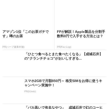
アマゾン1位「このお茶ガチで
FPが解説！Apple製品を分割手
す」噂のお茶
数料0円で入手する方法とは？
PR(ハーブ健康本舗)
PR(Fav-Log)
「ひとつ食べるとまた食べたくなる」【成城石井】
の“クランチチョコ”がおいしすぎる...
スマホ2GBで月額850円～ 格安SIMをお得に使うキ
ャンペーン実施中！
PR(IIJmio)
「バカ高いで有名なやつ」 成城石井で幻のコーヒ