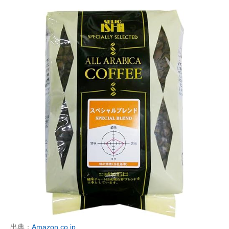
出典：
Amazon.co.jp