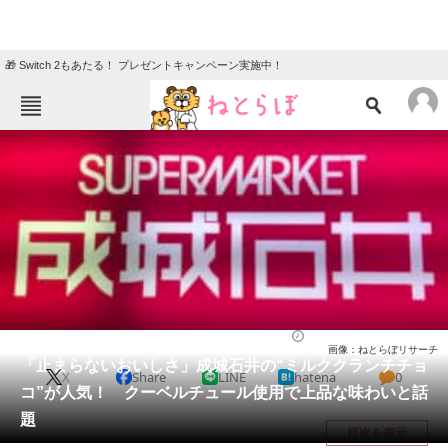
🎁 Switch 2もあたる！ プレゼントキャンペーン実施中！
ねとらぼメニュー
TOP
ニュース
エンタメ
クイズ
グルメ
地域
住まい
教育・育児
動物
リサーチ
グルメ
2025/10/22 13:40（公開）
画像：ねとらぼリサーチ
会員記事
「止まらないおいしさ」成城石井の“ミルククランチチョ
X
Share
LINE
hatena
0
コ”が人気！ クーベルチュール使用で上品な味わいと話
メディア
題
目次を表示
注目記事を集めた総合ページ