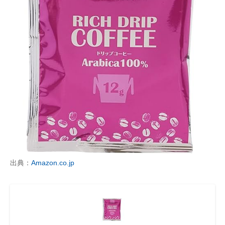
出典：
Amazon.co.jp