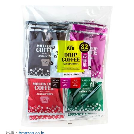
出典：
Amazon.co.jp