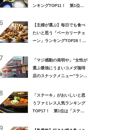
ンキングTOP11！ 第1位は
「かごの屋」【2026年最新調
6
査結果】
【主婦が選ぶ】毎日でも食べ
たいと思う「ベーカリーチェ
ーン」ランキングTOP28！
第1位は「アンデルセン」
7
【2026年最新調査結果】
「マジ感動の発明や」“女性が
選ぶ最強にうまいコメダ珈琲
店のスナックメニュー”ランキ
ング！ 1位には「なんで2枚
8
あるんですか……？」「もは
「ステーキ」がおいしいと思
や食べるのが1つの趣味」の声
うファミレス人気ランキング
TOP17！ 第1位は「ステー
キ宮」！【2022年最新投票結
9
果】