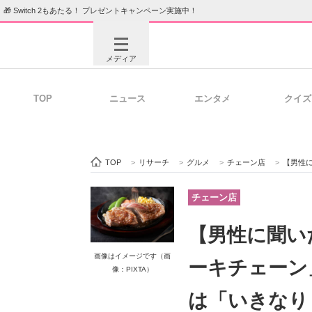
🎁 Switch 2もあたる！ プレゼントキャンペーン実施中！
メディア
TOP
ニュース
エンタメ
クイズ
注目記事を集めた総合ページ
ITの今
TOP
>
リサーチ
>
グルメ
>
チェーン店
>
【男性に聞い
ビジネスと働き方のヒント
AI活用
チェーン店
【男性に聞い
ITエンジニア向け専門サイト
企業向けI
画像はイメージです（画
ーキチェーン
像：PIXTA）
は「いきなり