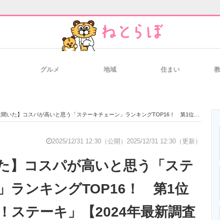
グルメ
地域
住まい
と未来を見通す
スマホと通信の最新トレンド
進化するPCとデ
た】コスパが高いと思う「ステーキチェーン」ランキングTOP16！ 第1位は「いきなり！ステーキ」【2024年最新調査結果】
のいまが分かる
企業ITのトレンドを詳説
経営リーダーの
2025/12/31 12:30（公開）
2025/12/31 12:30（更新）
た】コスパが高いと思う「ステ
T製品の総合サイト
IT製品の技術・比較・事例
製造業のIT導入
」ランキングTOP16！ 第1位
！ステーキ」【2024年最新調査