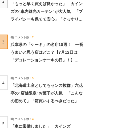
2
「もっと早く買えば良かった」 カイン
ズの“車内遮光カーテン”が大人気 「プ
ライバシーも保てて安心」「ぐっすり眠
れました」（2/2） | ライフ ねとらぼリ
サーチ：2ページ目
コメント数：
7
3
兵庫県の「ケーキ」の名店10選！ 一番
うまいと思う店はどこ？【7月12日は
「デコレーションケーキの日」！】
（2/4） | 兵庫県 ねとらぼリサーチ：2ペ
ージ目
コメント数：
5
4
「北海道土産としてもセンス抜群」六花
亭の“店舗限定”お菓子が人気 「こんな
の初めて」「箱買いするべきだった」
（1/2） | 北海道 ねとらぼリサーチ
コメント数：
4
5
「車に常備しました」 カインズ