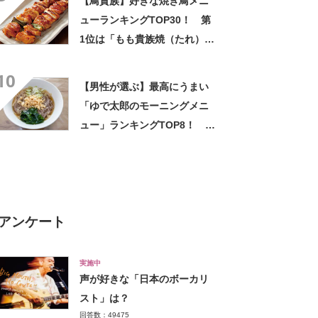
【鳥貴族】好きな焼き鳥メニ
ューランキングTOP30！ 第
1位は「もも貴族焼（たれ）」
に決定！【2021年投票結果】
10
【男性が選ぶ】最高にうまい
「ゆで太郎のモーニングメニ
ュー」ランキングTOP8！ 第
1位は「野菜かき揚げ丼（朝セ
ット）」【2024年最新調査結
果】
アンケート
実施中
声が好きな「日本のボーカリ
スト」は？
回答数：49475