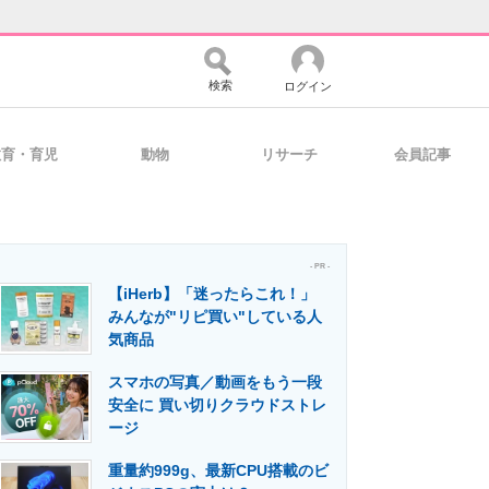
検索
ログイン
教育・育児
動物
リサーチ
会員記事
バイスの未来
好きが集まる 比べて選べる
- PR -
【iHerb】「迷ったらこれ！」
コミュニティ
マーケ×ITの今がよく分かる
みんなが"リピ買い"している人
気商品
スマホの写真／動画をもう一段
・活用を支援
安全に 買い切りクラウドストレ
ージ
重量約999g、最新CPU搭載のビ