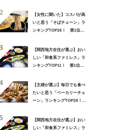
「富士そば」【2026年最新調
2
査結果】
【女性に聞いた】コスパが高
いと思う「そばチェーン」ラ
ンキングTOP26！ 第1位は
「富士そば」【2026年最新調
3
査結果】
【関西地方在住が選ぶ】おい
しい「和食系ファミレス」ラ
ンキングTOP11！ 第1位は
「かごの屋」【2026年最新調
4
査結果】
【主婦が選ぶ】毎日でも食べ
たいと思う「ベーカリーチェ
ーン」ランキングTOP28！
第1位は「アンデルセン」
5
【2026年最新調査結果】
【関西地方在住が選ぶ】おい
しい「和食系ファミレス」ラ