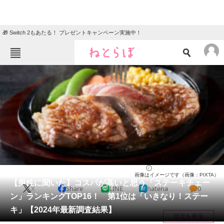
🎁 Switch 2もあたる！ プレゼントキャンペーン実施中！
ねとらぼメニュー
TOP
ニュース
エンタメ
クイズ
グルメ
地域
住まい
教育・育児
動物
リサーチ
チェーン店
2025/12/31 12:30（公開）
画像はイメージです（画像：PIXTA）
会員記事
【男性に聞いた】コスパが高いと思う「ステーキチェー
X
Share
LINE
hatena
0
ン」ランキングTOP16！ 第1位は「いきなり！ステー
メディア
キ」【2024年最新調査結果】
目次を表示
注目記事を集めた総合ページ