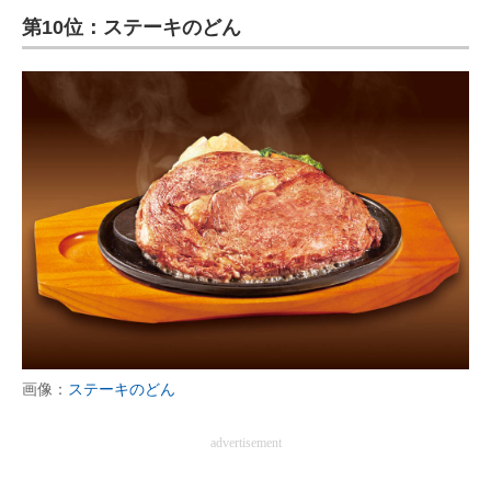
第10位：ステーキのどん
ITの今と未来を見通す
スマホと通信の最新トレンド
進化するPCとデバイスの未来
好きが集まる 比べて選べる
ビジネスと働き方のヒント
AI活用のいまが分かる
企業ITのトレンドを詳説
経営リーダーのコミュニティ
画像：
ステーキのどん
マーケ×ITの今がよく分かる
advertisement
ITエンジニア向け専門サイト