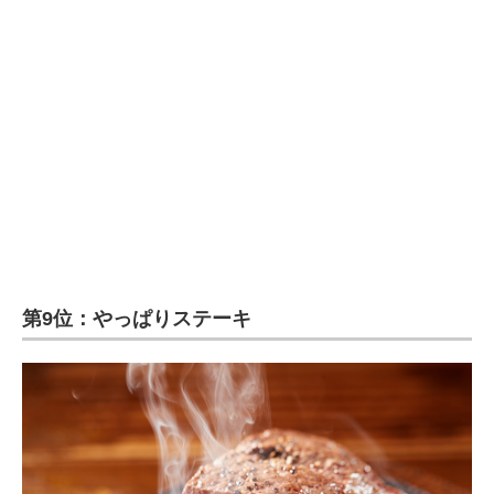
企業向けIT製品の総合サイト
IT製品の技術・比較・事例
製造業のIT導入・活用を支援
モノづくり技術者専門サイト
エレクトロニクス専門サイト
電子設計の基本と応用
エネルギーの専門メディア
第9位：やっぱりステーキ
建設×テクノロジーの最前線
ちょっと気になるネットの話題