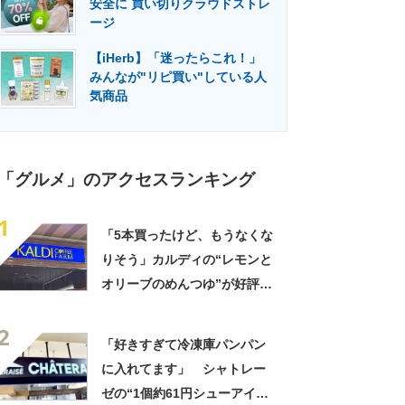
安全に 買い切りクラウドストレ
門メディア
建設×テクノロジーの最前線
ージ
【iHerb】「迷ったらこれ！」
みんなが"リピ買い"している人
気商品
「グルメ」のアクセスランキング
1
「5本買ったけど、もうなくな
りそう」カルディの“レモンと
オリーブのめんつゆ”が好評
「このつゆを摂取したいから
2
そうめんを食べてる」「食欲
「好きすぎて冷凍庫パンパン
のない時でもコレで食べられ
に入れてます」 シャトレー
る」
ゼの“1個約61円シューアイ