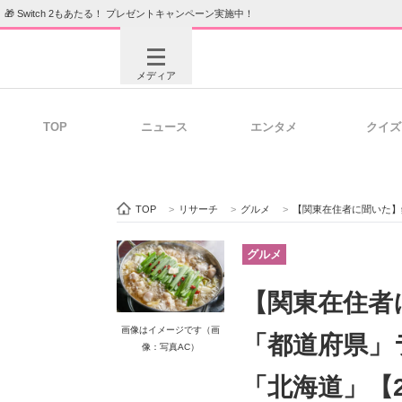
🎁 Switch 2もあたる！ プレゼントキャンペーン実施中！
メディア
TOP
ニュース
エンタメ
クイズ
注目記事を集めた総合ページ
ITの今
TOP
>
リサーチ
>
グルメ
>
【関東在住者に聞いた】鍋が
ビジネスと働き方のヒント
AI活用
グルメ
【関東在住者
ITエンジニア向け専門サイト
企業向けI
画像はイメージです（画
「都道府県」ラ
像：写真AC）
「北海道」【2