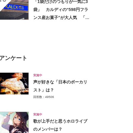
「1袋だけのつもりが一気に3
袋」 カルディの“598円フラ
ンス産お菓子”が大人気 「デ
パ地下スイーツに負けぬ美味
しさ」「飲み物の相棒にバッ
チリ」【実食レビュー】
アンケート
実施中
声が好きな「日本のボーカリ
スト」は？
回答数：49506
実施中
歌が上手だと思うホロライブ
のメンバーは？