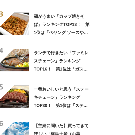
ス”が好評 「生地とバニラア
3
イスの相性が◎」「家族も好
麺がうまい「カップ焼きそ
きで夏はストックしてる」
ば」ランキングTOP13！ 第
1位は「ペヤング ソースやき
そば」【2026年最新調査結
4
果】
ランチで行きたい「ファミレ
スチェーン」ランキング
TOP16！ 第1位は「ガス
ト」【2026年最新調査結果】
5
一番おいしいと思う「ステー
キチェーン」ランキング
TOP30！ 第1位は「ステー
キ宮」【2026年最新調査結
6
果】
【主婦に聞いた】買ってきて
ほしい「横浜土産（お菓