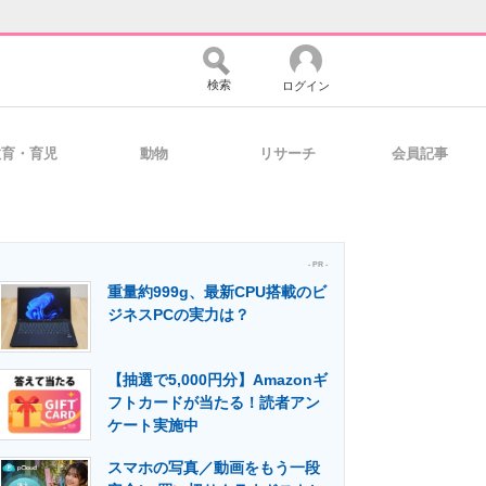
検索
ログイン
教育・育児
動物
リサーチ
会員記事
バイスの未来
好きが集まる 比べて選べる
- PR -
重量約999g、最新CPU搭載のビ
コミュニティ
マーケ×ITの今がよく分かる
ジネスPCの実力は？
【抽選で5,000円分】Amazonギ
・活用を支援
フトカードが当たる！読者アン
ケート実施中
スマホの写真／動画をもう一段