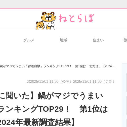
グルメ
地域
住まい
と未来を見通す
スマホと通信の最新トレンド
進化するPCとデ
マジでうまい「都道府県」ランキングTOP29！ 第1位は「北海道」【2024年最新調査結果】
のいまが分かる
企業ITのトレンドを詳説
経営リーダーの
2025/11/01 11:30（公開）
2025/11/01 11:30（更新）
に聞いた】鍋がマジでうまい
T製品の総合サイト
IT製品の技術・比較・事例
製造業のIT導入
ンキングTOP29！ 第1位は
024年最新調査結果】