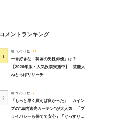
コメントランキング
コメント数：
21
1
一番好きな「韓国の男性俳優」は？
【2026年版・人気投票実施中】 | 芸能人
ねとらぼリサーチ
コメント数：
7
2
「もっと早く買えば良かった」 カイン
ズの“車内遮光カーテン”が大人気 「プ
ライバシーも保てて安心」「ぐっすり眠
れました」（2/2） | ライフ ねとらぼリ