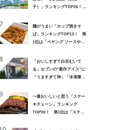
子）」ランキングTOP26！
第1位は「サブレ（横濱文明
7
堂）」【2026年最新調査結
麺がうまい「カップ焼きそ
果】
ば」ランキングTOP13！ 第
1位は「ペヤング ソースやき
そば」【2026年最新調査結
8
果】
「おいしすぎて白目むいて
る」セブンの“新作アイス”に
「うますぎて神」「冷凍庫に
入るだけ買い込もうかし
9
ら…」「シャリシャリがおい
一番おいしいと思う「ステー
しい」の声
キチェーン」ランキング
TOP30！ 第1位は「ステー
キ宮」【2026年最新調査結
10
果】