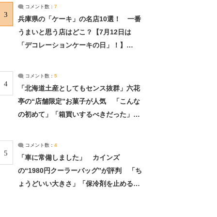
サーチ：2ページ目
コメント数：
7
3
兵庫県の「ケーキ」の名店10選！ 一番
うまいと思う店はどこ？【7月12日は
「デコレーションケーキの日」！】
（2/4） | 兵庫県 ねとらぼリサーチ：2ペ
ージ目
コメント数：
5
4
「北海道土産としてもセンス抜群」六花
亭の“店舗限定”お菓子が人気 「こんな
の初めて」「箱買いするべきだった」
（1/2） | 北海道 ねとらぼリサーチ
コメント数：
4
5
「車に常備しました」 カインズ
の“1980円クーラーバッグ”が評判 「ち
ょうどいい大きさ」「保冷剤を止めるベ
ルトが良い」（1/5） | ライフ ねとらぼ
リサーチ