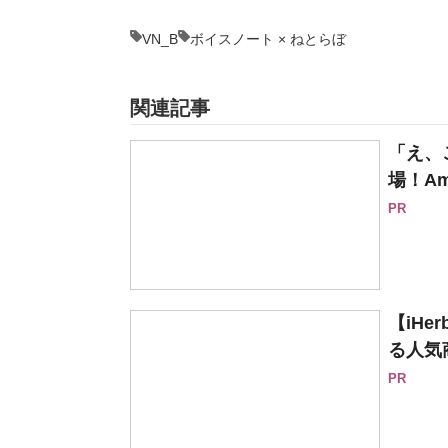
VN_B
ボイスノート × ねとらぼ
関連記事
「え、
場！Am
PR
【iH
る人気
PR