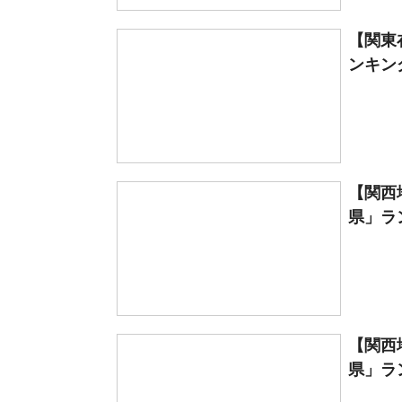
【関東
ンキング
【関西
県」ラン
【関西
県」ラン