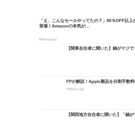
「え、こんなセールやってたの？」80％OFF以上
登場！Amazonの本気が...
PR(Amazon)
【関東在住者に聞いた】鍋がマジでうま
FPが解説！Apple製品を分割手数
PR(Fav-Log)
【関西地方在住者に聞いた】「鍋がマ