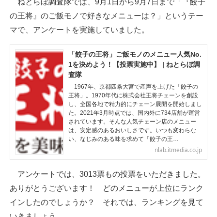
ねとらぼ調査隊では、9月1日から9月7日まで「『餃子
の王将』のご飯モノで好きなメニューは？」というテー
ITの今と未来を見通す
マで、アンケートを実施していました。
スマホと通信の最新トレンド
「餃子の王将」ご飯モノのメニュー人気No.
進化するPCとデバイスの未来
1を決めよう！【投票実施中】 | ねとらぼ調
査隊
好きが集まる 比べて選べる
1967年、京都四条大宮で産声を上げた「餃子の
王将」。1970年代に株式会社王将チェーンを創設
ビジネスと働き方のヒント
し、全国各地で精力的にチェーン展開を開始しまし
た。2021年3月時点では、国内外に734店舗が運営
されています。そんな人気チェーン店のメニュー
AI活用のいまが分かる
は、安定感のあるおいしさです。いつも変わらな
い、なじみのある味を求めて「餃子の王…
企業ITのトレンドを詳説
nlab.itmedia.co.jp
経営リーダーのコミュニティ
アンケートでは、3013票もの投票をいただきました。
マーケ×ITの今がよく分かる
ありがとうございます！ どのメニューが上位にランク
インしたのでしょうか？ それでは、ランキングを見て
ITエンジニア向け専門サイト
いきましょう。