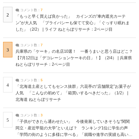
コメント数：
7
2
「もっと早く買えば良かった」 カインズの“車内遮光カーテ
ン”が大人気 「プライバシーも保てて安心」「ぐっすり眠れま
した」（2/2） | ライフ ねとらぼリサーチ：2ページ目
コメント数：
7
3
兵庫県の「ケーキ」の名店10選！ 一番うまいと思う店はどこ？
【7月12日は「デコレーションケーキの日」！】（2/4） | 兵庫県
ねとらぼリサーチ：2ページ目
コメント数：
5
4
「北海道土産としてもセンス抜群」六花亭の“店舗限定”お菓子が
人気 「こんなの初めて」「箱買いするべきだった」（1/2） |
北海道 ねとらぼリサーチ
コメント数：
3
5
「子供ができたら通わせたい」 今後発展していきそうな“関関
同立・産近甲龍の大学”といえば？ ランキング1位に学生の声
「学問の街のように多様に学べる」「就職や進学の実績も高い」