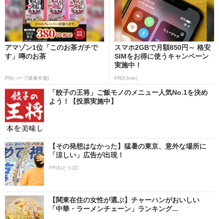
アマゾン1位「このお茶ガチで
スマホ2GBで月額850円～ 格安
す」噂のお茶
SIMをお得に使うキャンペーン
実施中！
PR(ハーブ健康本舗)
PR(IIJmio)
「餃子の王将」ご飯モノのメニュー人気No.1を決め
よう！【投票実施中】
【その発想はなかった】猛暑の東京、意外な場所に
「涼しい」広告が出現！
PR(ねとらぼ)
【関東在住の女性が選ぶ】チャーハンがおいしい
「中華・ラーメンチェーン」ランキング...