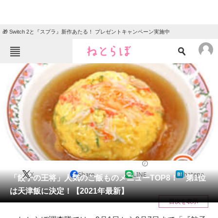
🎁 Switch 2と『スプラ』新作あたる！ プレゼントキャンペーン実施中
ねとらぼメニュー
TOP
ニュース
エンタメ
クイズ
グルメ
地域
住まい
教育・育児
動物
リサーチ
チェーン店
2021/09/20 12:25（公開）
X
Share
LINE
hatena
会員記事
「餃子の王将」人気のご飯ものメニューTOP8！ 第1位
は天津飯に決定！【2021年最新】
メディア
目次を表示
注目記事を集めた総合ページ