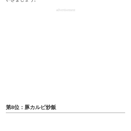
企業向けIT製品の総合サイト
advertisement
IT製品の技術・比較・事例
製造業のIT導入・活用を支援
モノづくり技術者専門サイト
エレクトロニクス専門サイト
電子設計の基本と応用
エネルギーの専門メディア
建設×テクノロジーの最前線
第8位：豚カルビ炒飯
ちょっと気になるネットの話題