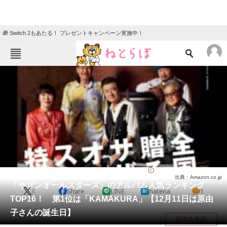
🎁 Switch 2もあたる！ プレゼントキャンペーン実施中！
ねとらぼメニュー
TOP
ニュース
エンタメ
クイズ
グルメ
地域
住まい
教育・育児
動物
リサーチ
音楽
2025/12/11 00:05（公開）
出典：Amazon.co.jp
会員記事
「サザンオールスターズ」のアルバム人気ランキング
X
Share
LINE
hatena
1
TOP16！ 第1位は「KAMAKURA」【12月11日は原由
メディア
子さんの誕生日】
目次を表示
注目記事を集めた総合ページ