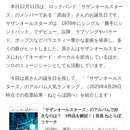
本日12月11日は、ロックバンド「サザンオールスター
ITの今と未来を見通す
ズ」のメンバーである「原由子」さんのお誕生日です。
サザンオールスターズは、1978年にシングル「勝手にシ
スマホと通信の最新トレンド
ンドバッド」でデビュー。以降、ラブソングやバラー
進化するPCとデバイスの未来
ド、ポップスなどバラエティー豊かな楽曲を発表し、多
くの曲がヒットしました。原さんはサザンオールスター
好きが集まる 比べて選べる
ズにおいてキーボード・ボーカルを担当しているほか、
ビジネスと働き方のヒント
ソロのミュージシャンとしても活動しています。
AI活用のいまが分かる
今回は原さんの誕生日を祝して、「『サザンオールス
ターズ』のアルバム人気ランキング」（2025年4月28日
企業ITのトレンドを詳説
時点での投票結果・ねとらぼ調べ）を紹介します！
経営リーダーのコミュニティ
「サザンオールスターズ」のアルバムで好
マーケ×ITの今がよく分かる
きなのは？ 3作品を解説！ | 音楽 ねとらぼ
リサーチ
ITエンジニア向け専門サイト
1978年に「勝手にシンドバッド」をリリースし