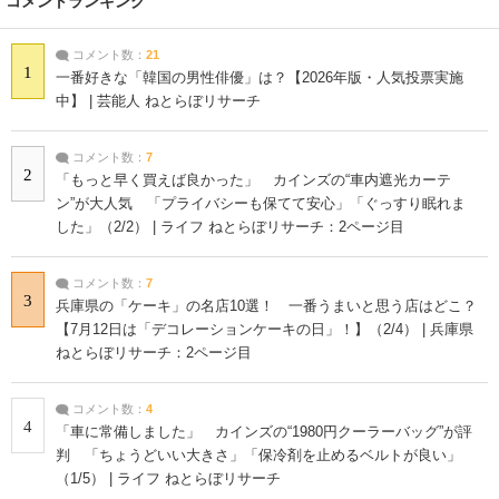
コメントランキング
コメント数：
21
1
一番好きな「韓国の男性俳優」は？【2026年版・人気投票実施
中】 | 芸能人 ねとらぼリサーチ
コメント数：
7
2
「もっと早く買えば良かった」 カインズの“車内遮光カーテ
ン”が大人気 「プライバシーも保てて安心」「ぐっすり眠れま
した」（2/2） | ライフ ねとらぼリサーチ：2ページ目
コメント数：
7
3
兵庫県の「ケーキ」の名店10選！ 一番うまいと思う店はどこ？
【7月12日は「デコレーションケーキの日」！】（2/4） | 兵庫県
ねとらぼリサーチ：2ページ目
コメント数：
4
4
「車に常備しました」 カインズの“1980円クーラーバッグ”が評
判 「ちょうどいい大きさ」「保冷剤を止めるベルトが良い」
（1/5） | ライフ ねとらぼリサーチ