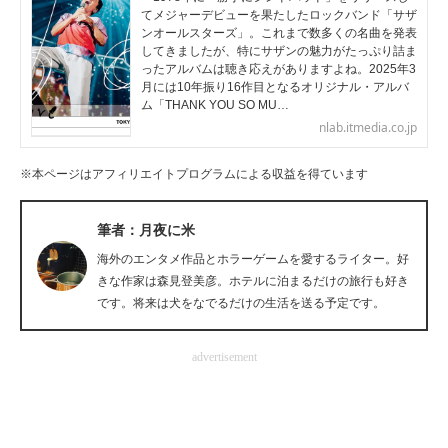
てメジャーデビューを果たしたロックバンド「サザ
企業向けIT製品の総合サイト
ンオールスターズ」。これまで数多くの名曲を発表
してきましたが、特にサザンの魅力がたっぷり詰ま
IT製品の技術・比較・事例
ったアルバムは聴き応えがありますよね。2025年3
月には10年振り16作目となるオリジナル・アルバ
ム「THANK YOU SO MU…
製造業のIT導入・活用を支援
nlab.itmedia.co.jp
モノづくり技術者専門サイト
※本ページはアフィリエイトプログラムによる収益を得ています
エレクトロニクス専門サイト
筆者：月夜に米
電子設計の基本と応用
海外のエンタメ作品とホラーゲームを愛するライター。好
きな作家は森見登美彦。ホテルに泊まるだけの旅行も好き
エネルギーの専門メディア
です。将来は犬をなでるだけの生活を送る予定です。
建設×テクノロジーの最前線
advertisement
ちょっと気になるネットの話題