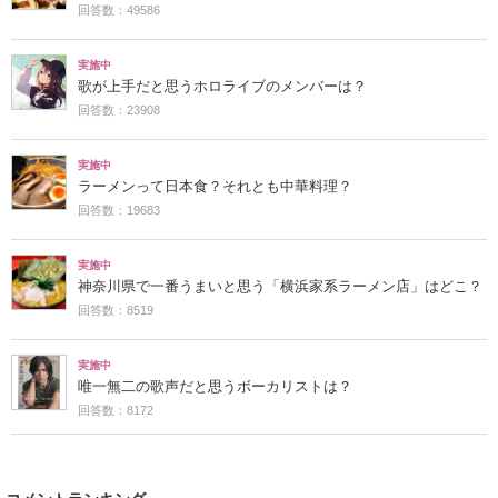
回答数：49586
実施中
歌が上手だと思うホロライブのメンバーは？
回答数：23908
実施中
ラーメンって日本食？それとも中華料理？
回答数：19683
実施中
神奈川県で一番うまいと思う「横浜家系ラーメン店」はどこ？
回答数：8519
実施中
唯一無二の歌声だと思うボーカリストは？
回答数：8172