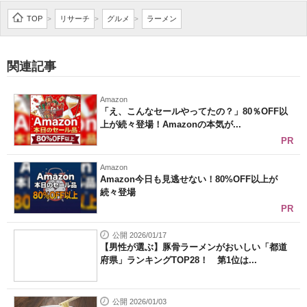
企業向けIT製品の総合サイト
TOP
リサーチ
グルメ
ラーメン
>
>
>
IT製品の技術・比較・事例
関連記事
製造業のIT導入・活用を支援
Amazon
モノづくり技術者専門サイト
「え、こんなセールやってたの？」80％OFF以
上が続々登場！Amazonの本気が...
エレクトロニクス専門サイト
PR
電子設計の基本と応用
Amazon
Amazon今日も見逃せない！80%OFF以上が
続々登場
エネルギーの専門メディア
PR
建設×テクノロジーの最前線
公開 2026/01/17
【男性が選ぶ】豚骨ラーメンがおいしい「都道
ちょっと気になるネットの話題
府県」ランキングTOP28！ 第1位は...
公開 2026/01/03