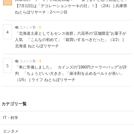
【7月12日は「デコレーションケーキの日」！】（2/4） | 兵庫県
ねとらぼリサーチ：2ページ目
コメント数：
5
4
「北海道土産としてもセンス抜群」六花亭の“店舗限定”お菓子が
人気 「こんなの初めて」「箱買いするべきだった」（1/2） |
北海道 ねとらぼリサーチ
コメント数：
4
5
「車に常備しました」 カインズの“1980円クーラーバッグ”が評
判 「ちょうどいい大きさ」「保冷剤を止めるベルトが良い」
（1/5） | ライフ ねとらぼリサーチ
カテゴリ一覧
IT・科学
エンタメ