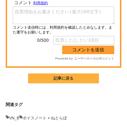
ITの今と未来を見通す
スマホと通信の最新トレンド
進化するPCとデバイスの未来
好きが集まる 比べて選べる
ビジネスと働き方のヒント
AI活用のいまが分かる
記事に戻る
企業ITのトレンドを詳説
経営リーダーのコミュニティ
関連タグ
マーケ×ITの今がよく分かる
VN_B
ボイスノート × ねとらぼ
ITエンジニア向け専門サイト