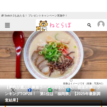
🎁 Switch 2もあたる！ プレゼントキャンペーン実施中！
ねとらぼメニュー
TOP
ニュース
エンタメ
クイズ
グルメ
地域
住まい
教育・育児
動物
リサーチ
ラーメン
2026/01/17 12:00（公開）
画像はイメージです（画像：写真AC）
会員記事
【男性が選ぶ】豚骨ラーメンがおいしい「都道府県」ラ
X
Share
LINE
hatena
0
ンキングTOP28！ 第1位は「福岡県」【2025年最新調
メディア
査結果】
注目記事を集めた総合ページ