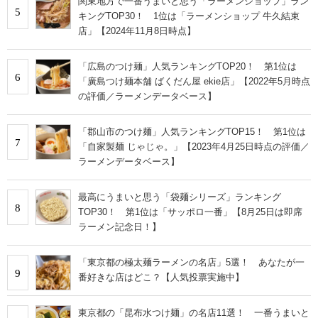
関東地方で一番うまいと思う「ラーメンショップ」ラン
5
キングTOP30！ 1位は「ラーメンショップ 牛久結束
店」【2024年11月8日時点】
「広島のつけ麺」人気ランキングTOP20！ 第1位は
6
「廣島つけ麺本舗 ばくだん屋 ekie店」【2022年5月時点
の評価／ラーメンデータベース】
「郡山市のつけ麺」人気ランキングTOP15！ 第1位は
7
「自家製麺 じゃじゃ。」【2023年4月25日時点の評価／
ラーメンデータベース】
最高にうまいと思う「袋麺シリーズ」ランキング
8
TOP30！ 第1位は「サッポロ一番」【8月25日は即席
ラーメン記念日！】
「東京都の極太麺ラーメンの名店」5選！ あなたが一
9
番好きな店はどこ？【人気投票実施中】
東京都の「昆布水つけ麺」の名店11選！ 一番うまいと