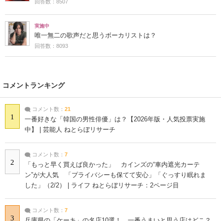
回答数：8507
実施中
唯一無二の歌声だと思うボーカリストは？
回答数：8093
コメントランキング
コメント数：
21
1
一番好きな「韓国の男性俳優」は？【2026年版・人気投票実施
中】 | 芸能人 ねとらぼリサーチ
コメント数：
7
2
「もっと早く買えば良かった」 カインズの“車内遮光カーテ
ン”が大人気 「プライバシーも保てて安心」「ぐっすり眠れま
した」（2/2） | ライフ ねとらぼリサーチ：2ページ目
コメント数：
7
3
兵庫県の「ケーキ」の名店10選！ 一番うまいと思う店はどこ？