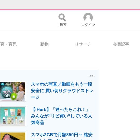
検索
ログイン
教育・育児
動物
リサーチ
会員記事
バイスの未来
好きが集まる 比べて選べる
- PR -
スマホの写真／動画をもう一段
コミュニティ
マーケ×ITの今がよく分かる
安全に 買い切りクラウドストレ
ージ
【iHerb】「迷ったらこれ！」
・活用を支援
みんなが"リピ買い"している人
気商品
スマホ2GBで月額850円～ 格安