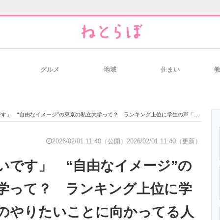
グルメ
地域
住まい
と未来を見通す
スマホと通信の最新トレンド
進化するPCとデ
なイメージ”の東京の私立大学って？ ランキング上位に学生の声「自分のやりたいことに向かってる人が多い」「カリキュラムを自由に選べる」
のいまが分かる
企業ITのトレンドを詳説
経営リーダーの
2026/02/01 11:40（公開）
2026/02/01 11:40（更新）
いです」 “自由なイメージ”の
T製品の総合サイト
IT製品の技術・比較・事例
製造業のIT導入
学って？ ランキング上位に学
のやりたいことに向かってる人