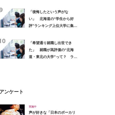
位に「デメリットは駅遠だ
9
け」「わかりやすく成長させ
「後悔したという声がな
てくれます」の声
い」 北海道の“学生から好
評”ランキング上位大学に集ま
った声「大切なコミュニケー
10
ション能力が身に付く」「街
「希望通り就職し出世でき
自体が大学と共に栄えてい
た」 就職が高評価の“北海
る」
道・東北の大学”って？ ラン
キング上位に「人生最高で
す」「専門知識を学びたい人
向け」の声
アンケート
実施中
声が好きな「日本のボーカリ