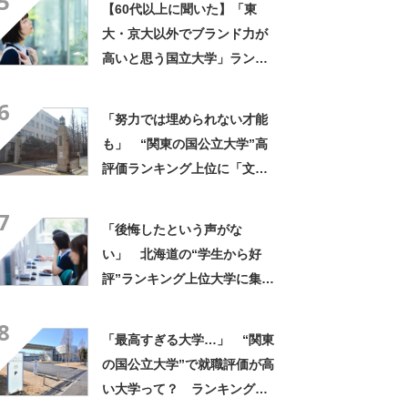
5
【60代以上に聞いた】「東
先生が多い」の声
大・京大以外でブランド力が
高いと思う国立大学」ランキ
ングTOP25！ 第1位は「一
6
橋大学」【2026年最新調査結
「努力では埋められない才能
果】
も」 “関東の国公立大学”高
評価ランキング上位に「文化
祭はみんなガチ」「好きなこ
7
とに取り組める」の声
「後悔したという声がな
い」 北海道の“学生から好
評”ランキング上位大学に集ま
った声「大切なコミュニケー
8
ション能力が身に付く」「街
「最高すぎる大学…」 “関東
自体が大学と共に栄えてい
の国公立大学”で就職評価が高
る」
い大学って？ ランキング上