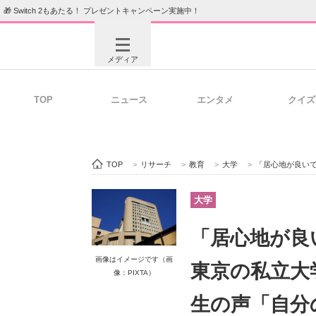
🎁 Switch 2もあたる！ プレゼントキャンペーン実施中！
メディア
TOP
ニュース
エンタメ
クイズ
注目記事を集めた総合ページ
ITの今
TOP
>
リサーチ
>
教育
>
大学
>
「居心地が良いです」 “自由
ビジネスと働き方のヒント
AI活用
大学
「居心地が良
ITエンジニア向け専門サイト
企業向けI
画像はイメージです（画
東京の私立大
像：PIXTA）
生の声「自分