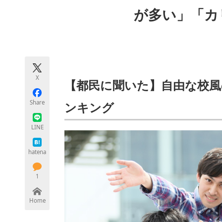
モノづくり技術者専門サイト
エレクトロ
が多い」「カ
ちょっと気になるネットの話題
X
【都民に聞いた】自由な校風
Share
ンキング
LINE
hatena
1
Home