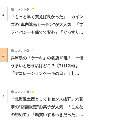
コメント数：
7
2
「もっと早く買えば良かった」 カイン
ズの“車内遮光カーテン”が大人気 「プ
ライバシーも保てて安心」「ぐっすり眠
れました」（2/2） | ライフ ねとらぼリ
サーチ：2ページ目
コメント数：
7
3
兵庫県の「ケーキ」の名店10選！ 一番
うまいと思う店はどこ？【7月12日は
「デコレーションケーキの日」！】
（2/4） | 兵庫県 ねとらぼリサーチ：2ペ
ージ目
コメント数：
5
4
「北海道土産としてもセンス抜群」六花
亭の“店舗限定”お菓子が人気 「こんな
の初めて」「箱買いするべきだった」
（1/2） | 北海道 ねとらぼリサーチ