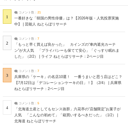
コメント数：
21
1
一番好きな「韓国の男性俳優」は？【2026年版・人気投票実施
中】 | 芸能人 ねとらぼリサーチ
コメント数：
7
2
「もっと早く買えば良かった」 カインズの“車内遮光カーテ
ン”が大人気 「プライバシーも保てて安心」「ぐっすり眠れま
した」（2/2） | ライフ ねとらぼリサーチ：2ページ目
コメント数：
7
3
兵庫県の「ケーキ」の名店10選！ 一番うまいと思う店はどこ？
【7月12日は「デコレーションケーキの日」！】（2/4） | 兵庫県
ねとらぼリサーチ：2ページ目
コメント数：
5
4
「北海道土産としてもセンス抜群」六花亭の“店舗限定”お菓子が
人気 「こんなの初めて」「箱買いするべきだった」（1/2） |
北海道 ねとらぼリサーチ