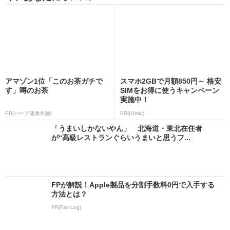
アマゾン1位「このお茶ガチで
スマホ2GBで月額850円～ 格安
す」噂のお茶
SIMをお得に使うキャンペーン
実施中！
PR(ハーブ健康本舗)
PR(IIJmio)
「うまいしかないやん」 北海道・東北在住者
が“高級レストランぐらいうまいと思うフ...
FPが解説！Apple製品を分割手数料0円で入手する
方法とは？
PR(Fav-Log)