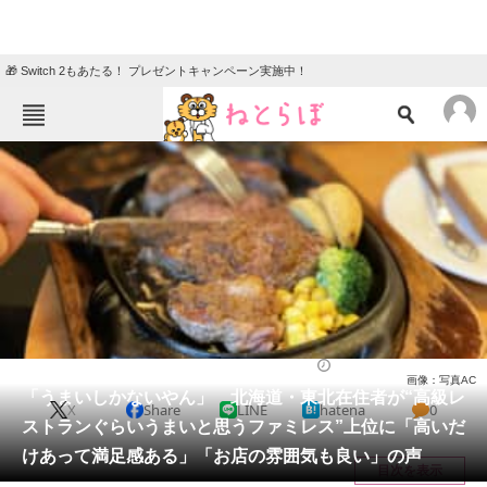
🎁 Switch 2もあたる！ プレゼントキャンペーン実施中！
ねとらぼメニュー
TOP
ニュース
エンタメ
クイズ
グルメ
地域
住まい
教育・育児
動物
リサーチ
チェーン店
2026/03/10 21:20（公開）
画像：写真AC
会員記事
「うまいしかないやん」 北海道・東北在住者が“高級レ
X
Share
LINE
hatena
0
ストランぐらいうまいと思うファミレス”上位に「高いだ
メディア
けあって満足感ある」「お店の雰囲気も良い」の声
目次を表示
注目記事を集めた総合ページ