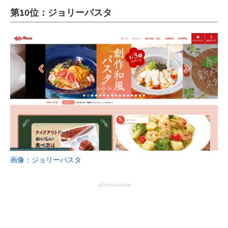
第10位：ジョリーパスタ
ITの今と未来を見通す
スマホと通信の最新トレンド
進化するPCとデバイスの未来
好きが集まる 比べて選べる
ビジネスと働き方のヒント
AI活用のいまが分かる
企業ITのトレンドを詳説
画像：ジョリーパスタ
経営リーダーのコミュニティ
advertisement
マーケ×ITの今がよく分かる
ITエンジニア向け専門サイト