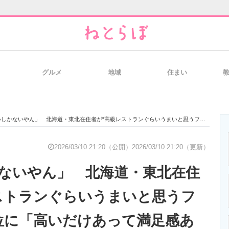
グルメ
地域
住まい
と未来を見通す
スマホと通信の最新トレンド
進化するPCとデ
いやん」 北海道・東北在住者が“高級レストランぐらいうまいと思うファミレス”上位に「高いだけあって満足感ある」「お店の雰囲気も良い」の声
のいまが分かる
企業ITのトレンドを詳説
経営リーダーの
2026/03/10 21:20（公開）
2026/03/10 21:20（更新）
ないやん」 北海道・東北在住
T製品の総合サイト
IT製品の技術・比較・事例
製造業のIT導入
ストランぐらいうまいと思うフ
位に「高いだけあって満足感あ