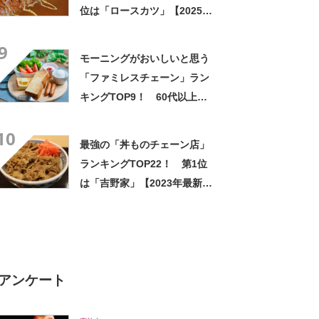
位は「ロースカツ」【2025年
4月28日時点の投票結果】
9
モーニングがおいしいと思う
「ファミレスチェーン」ラン
キングTOP9！ 60代以上が
選ぶ第1位は「ガスト」【8月
10
1日は家族でレストランの日】
最強の「丼ものチェーン店」
ランキングTOP22！ 第1位
は「吉野家」【2023年最新投
票結果】
アンケート