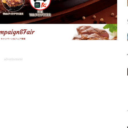
advertisement