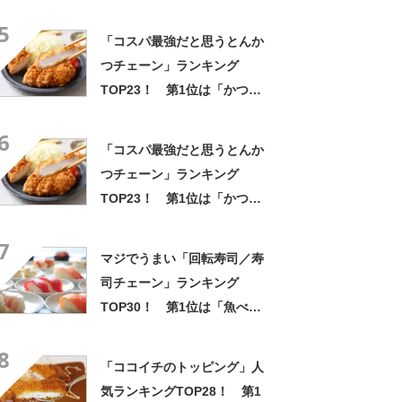
ング！ 1位には「なんで2枚
5
あるんですか……？」「もは
「コスパ最強だと思うとんか
や食べるのが1つの趣味」の声
つチェーン」ランキング
TOP23！ 第1位は「かつ
や」【2026年最新調査結果】
6
「コスパ最強だと思うとんか
つチェーン」ランキング
TOP23！ 第1位は「かつ
や」【2026年最新調査結果】
7
マジでうまい「回転寿司／寿
司チェーン」ランキング
TOP30！ 第1位は「魚べ
い」【9月9日は手巻き寿司の
8
日】
「ココイチのトッピング」人
気ランキングTOP28！ 第1