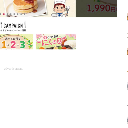
advertisement