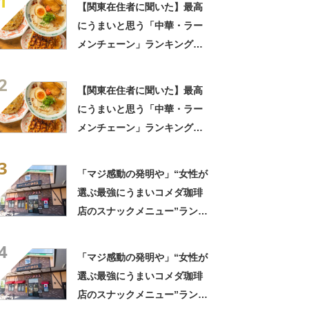
1
【関東在住者に聞いた】最高
にうまいと思う「中華・ラー
メンチェーン」ランキング
TOP23！ 第1位は「一風
2
堂」【2026年最新調査結果】
【関東在住者に聞いた】最高
にうまいと思う「中華・ラー
メンチェーン」ランキング
TOP23！ 第1位は「一風
3
堂」【2026年最新調査結果】
「マジ感動の発明や」“女性が
選ぶ最強にうまいコメダ珈琲
店のスナックメニュー”ランキ
ング！ 1位には「なんで2枚
4
あるんですか……？」「もは
「マジ感動の発明や」“女性が
や食べるのが1つの趣味」の声
選ぶ最強にうまいコメダ珈琲
店のスナックメニュー”ランキ