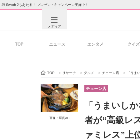
🎁 Switch 2もあたる！ プレゼントキャンペーン実施中！
メディア
TOP
ニュース
エンタメ
クイズ
注目記事を集めた総合ページ
ITの今
TOP
>
リサーチ
>
グルメ
>
チェーン店
>
「うまいしかな
ビジネスと働き方のヒント
AI活用
チェーン店
「うまいしか
ITエンジニア向け専門サイト
企業向けI
者が“高級レ
画像：写真AC
ァミレス”上