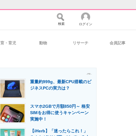
検索
ログイン
教育・育児
動物
リサーチ
会員記事
バイスの未来
好きが集まる 比べて選べる
- PR -
重量約999g、最新CPU搭載のビ
コミュニティ
マーケ×ITの今がよく分かる
ジネスPCの実力は？
スマホ2GBで月額850円～ 格安
・活用を支援
SIMをお得に使うキャンペーン
実施中！
【iHerb】「迷ったらこれ！」