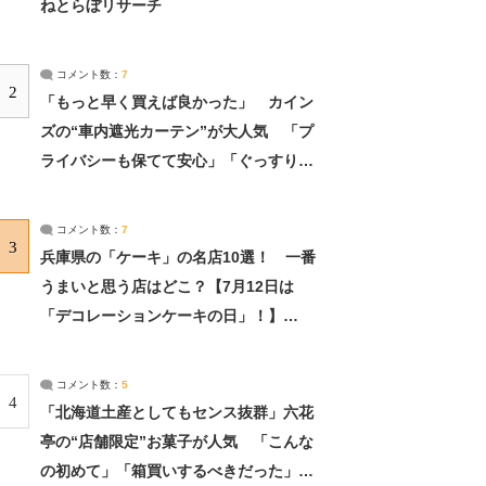
ねとらぼリサーチ
コメント数：
7
2
「もっと早く買えば良かった」 カイン
ズの“車内遮光カーテン”が大人気 「プ
ライバシーも保てて安心」「ぐっすり眠
れました」（2/2） | ライフ ねとらぼリ
サーチ：2ページ目
コメント数：
7
3
兵庫県の「ケーキ」の名店10選！ 一番
うまいと思う店はどこ？【7月12日は
「デコレーションケーキの日」！】
（2/4） | 兵庫県 ねとらぼリサーチ：2ペ
ージ目
コメント数：
5
4
「北海道土産としてもセンス抜群」六花
亭の“店舗限定”お菓子が人気 「こんな
の初めて」「箱買いするべきだった」