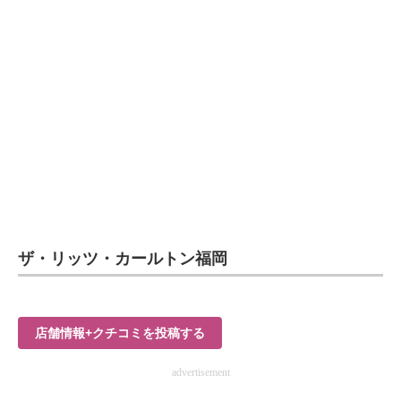
企業向けIT製品の総合サイト
IT製品の技術・比較・事例
製造業のIT導入・活用を支援
モノづくり技術者専門サイト
エレクトロニクス専門サイト
電子設計の基本と応用
エネルギーの専門メディア
ザ・リッツ・カールトン福岡
建設×テクノロジーの最前線
ちょっと気になるネットの話題
店舗情報+クチコミを投稿する
advertisement