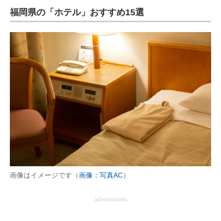
福岡県の「ホテル」おすすめ15選
ITの今と未来を見通す
スマホと通信の最新トレンド
進化するPCとデバイスの未来
好きが集まる 比べて選べる
ビジネスと働き方のヒント
AI活用のいまが分かる
企業ITのトレンドを詳説
経営リーダーのコミュニティ
画像はイメージです（
画像：写真AC
）
マーケ×ITの今がよく分かる
advertisement
ITエンジニア向け専門サイト