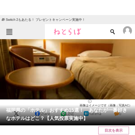
🎁 Switch 2もあたる！ プレゼントキャンペーン実施中！
ねとらぼメニュー
TOP
ニュース
エンタメ
クイズ
グルメ
地域
住まい
教育・育児
動物
リサーチ
福岡県
2026/04/29 16:30（公開）
画像はイメージです（画像：写真AC）
会員記事
福岡県の「ホテル」おすすめ15選！ あなたが一番好き
X
Share
LINE
hatena
0
なホテルはどこ？【人気投票実施中】
メディア
目次を表示
注目記事を集めた総合ページ