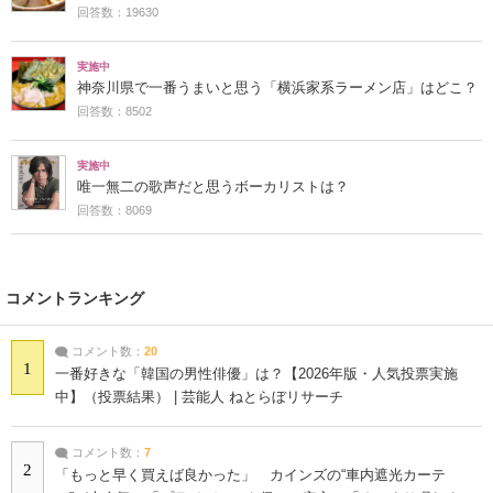
回答数：19630
実施中
神奈川県で一番うまいと思う「横浜家系ラーメン店」はどこ？
回答数：8502
実施中
唯一無二の歌声だと思うボーカリストは？
回答数：8069
コメントランキング
コメント数：
20
1
一番好きな「韓国の男性俳優」は？【2026年版・人気投票実施
中】（投票結果） | 芸能人 ねとらぼリサーチ
コメント数：
7
2
「もっと早く買えば良かった」 カインズの“車内遮光カーテ