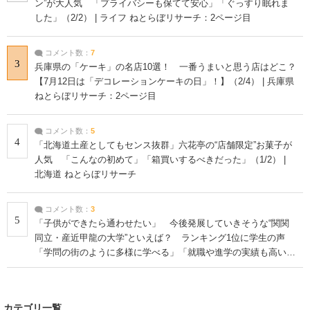
ン”が大人気 「プライバシーも保てて安心」「ぐっすり眠れま
した」（2/2） | ライフ ねとらぼリサーチ：2ページ目
コメント数：
7
3
兵庫県の「ケーキ」の名店10選！ 一番うまいと思う店はどこ？
【7月12日は「デコレーションケーキの日」！】（2/4） | 兵庫県
ねとらぼリサーチ：2ページ目
コメント数：
5
4
「北海道土産としてもセンス抜群」六花亭の“店舗限定”お菓子が
人気 「こんなの初めて」「箱買いするべきだった」（1/2） |
北海道 ねとらぼリサーチ
コメント数：
3
5
「子供ができたら通わせたい」 今後発展していきそうな“関関
同立・産近甲龍の大学”といえば？ ランキング1位に学生の声
「学問の街のように多様に学べる」「就職や進学の実績も高い」
| 大学 ねとらぼリサーチ
カテゴリ一覧