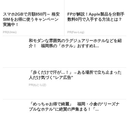
スマホ2GBで月額850円～ 格安
FPが解説！Apple製品を分割手
SIMをお得に使うキャンペーン
数料0円で入手する方法とは？
実施中！
PR(IIJmio)
PR(Fav-Log)
和モダンな雰囲気のラグジュアリーホテルなどを紹
介！ 福岡県の「ホテル」おすすめ1...
「歩くだけで汗が…！」→ある場所で立ち止まった
人だけ気づく“レア広告”
PR(ねとらぼ)
「めっちゃお得で綺麗」 福岡・小倉の“リーズナ
ブルなホテル”に絶賛の声集まる！「...