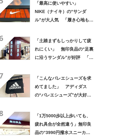
5
「最高に使いやすい」
を選ばないので重宝」などの
NIKE（ナイキ）の“サンダ
声
ル”が大人気 「履き心地もク
ッション性も◎」「サンダル
6
で走れるなんて感動」
「土踏まずもしっかりして疲
れにくい」 無印良品の“足裏
に沿うサンダル”が好評 「履
き心地が良い」「出しっぱな
7
しでも悪目立ちしません」の
「こんなバレエシューズを求
声
めてました」 アディダス
の“バレエシューズ”が大好
評 「履いていてとても心地
8
よい」「カジュアルにもキレ
「1万5000歩以上歩いても、
イめにも合う」
疲れ具合が全然違う」無印良
品の“3990円撥水スニーカ