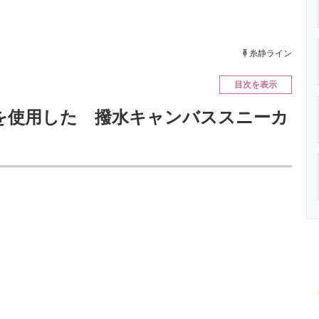
ニクス専門サイト
電子設計の基本と応用
エネルギーの専
糸静ライン
目次を表示
を使用した 撥水キャンバススニーカ