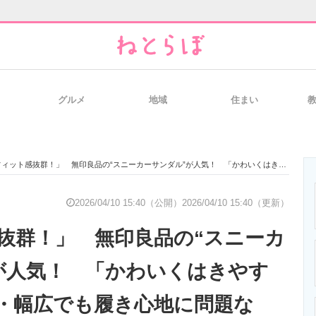
グルメ
地域
住まい
と未来を見通す
スマホと通信の最新トレンド
進化するPCとデ
ィット感抜群！」 無印良品の“スニーカーサンダル”が人気！ 「かわいくはきやすい！」「甲高・幅広でも履き心地に問題なし」
のいまが分かる
企業ITのトレンドを詳説
経営リーダーの
2026/04/10 15:40（公開）
2026/04/10 15:40（更新）
抜群！」 無印良品の“スニーカ
T製品の総合サイト
IT製品の技術・比較・事例
製造業のIT導入
が人気！ 「かわいくはきやす
・幅広でも履き心地に問題な