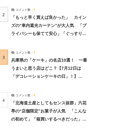
コメント数：
7
2
「もっと早く買えば良かった」 カイン
ズの“車内遮光カーテン”が大人気 「プ
ライバシーも保てて安心」「ぐっすり眠
れました」（2/2） | ライフ ねとらぼリ
サーチ：2ページ目
コメント数：
7
3
兵庫県の「ケーキ」の名店10選！ 一番
うまいと思う店はどこ？【7月12日は
「デコレーションケーキの日」！】
（2/4） | 兵庫県 ねとらぼリサーチ：2ペ
ージ目
コメント数：
5
4
「北海道土産としてもセンス抜群」六花
亭の“店舗限定”お菓子が人気 「こんな
の初めて」「箱買いするべきだった」
（1/2） | 北海道 ねとらぼリサーチ