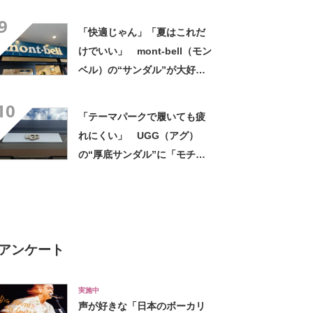
ー”に「もう何足目かわからな
9
い」「パンツでもスカートで
「快適じゃん」「夏はこれだ
も合う」の声
けでいい」 mont-bell（モン
ベル）の“サンダル”が大好
評 「クッションが効いて
10
る」「見た目かわいい」
「テーマパークで履いても疲
れにくい」 UGG（アグ）
の“厚底サンダル”に「モチモ
チと柔らかい」「厚底で脚長
効果◎」「とても軽く歩きや
すい！」の声
アンケート
実施中
声が好きな「日本のボーカリ