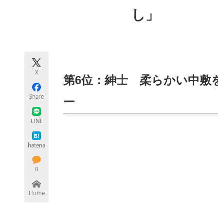
モノづくり技術者専門サイト
エレクトロ
し」
ちょっと気になるネットの話題
X
第6位：紳士 柔らかい中敷
Share
ー
LINE
hatena
0
Home