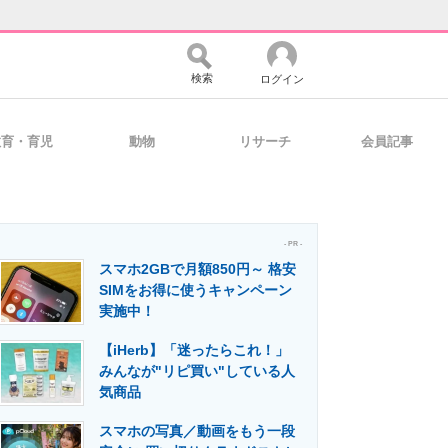
検索
ログイン
教育・育児
動物
リサーチ
会員記事
バイスの未来
好きが集まる 比べて選べる
- PR -
スマホ2GBで月額850円～ 格安
コミュニティ
マーケ×ITの今がよく分かる
SIMをお得に使うキャンペーン
実施中！
【iHerb】「迷ったらこれ！」
・活用を支援
みんなが"リピ買い"している人
気商品
スマホの写真／動画をもう一段