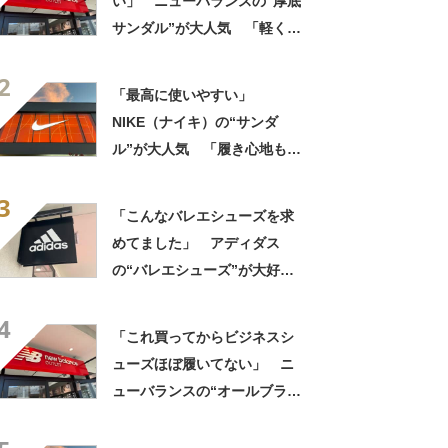
い」 ニューバランスの“厚底
サンダル”が大人気 「軽くて
ふかふか」「どこまでも歩け
2
そう」「さすがニューバラン
「最高に使いやすい」
ス」
NIKE（ナイキ）の“サンダ
ル”が大人気 「履き心地もク
ッション性も◎」「サンダル
3
で走れるなんて感動」
「こんなバレエシューズを求
めてました」 アディダス
の“バレエシューズ”が大好
評 「履いていてとても心地
4
よい」「カジュアルにもキレ
「これ買ってからビジネスシ
イめにも合う」
ューズほぼ履いてない」 ニ
ューバランスの“オールブラッ
ク防水スニーカー”が好評
「雨でも蒸れずに快適」「服