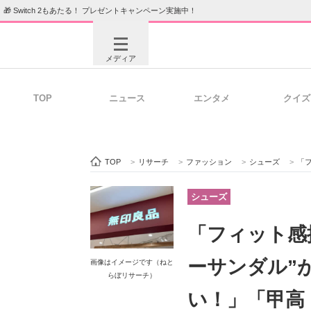
🎁 Switch 2もあたる！ プレゼントキャンペーン実施中！
メディア
TOP
ニュース
エンタメ
クイズ
注目記事を集めた総合ページ
ITの今
TOP
>
リサーチ
>
ファッション
>
シューズ
>
「フ
ビジネスと働き方のヒント
AI活用
シューズ
「フィット感
ITエンジニア向け専門サイト
企業向けI
ーサンダル”
画像はイメージです（ねと
らぼリサーチ）
い！」「甲高