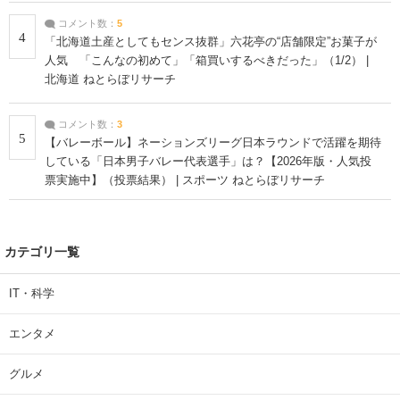
コメント数：
5
4
「北海道土産としてもセンス抜群」六花亭の“店舗限定”お菓子が
人気 「こんなの初めて」「箱買いするべきだった」（1/2） |
北海道 ねとらぼリサーチ
コメント数：
3
5
【バレーボール】ネーションズリーグ日本ラウンドで活躍を期待
している「日本男子バレー代表選手」は？【2026年版・人気投
票実施中】（投票結果） | スポーツ ねとらぼリサーチ
カテゴリ一覧
IT・科学
エンタメ
グルメ