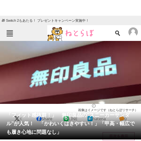
🎁 Switch 2もあたる！ プレゼントキャンペーン実施中！
ねとらぼメニュー
TOP
ニュース
エンタメ
クイズ
グルメ
地域
住まい
教育・育児
動物
リサーチ
シューズ
2026/04/10 15:40（公開）
画像はイメージです（ねとらぼリサーチ）
会員記事
「フィット感抜群！」 無印良品の“スニーカーサンダ
X
Share
LINE
hatena
0
ル”が人気！ 「かわいくはきやすい！」「甲高・幅広で
メディア
も履き心地に問題なし」
目次を表示
注目記事を集めた総合ページ