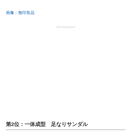
企業向けIT製品の総合サイト
画像：無印良品
IT製品の技術・比較・事例
advertisement
製造業のIT導入・活用を支援
モノづくり技術者専門サイト
エレクトロニクス専門サイト
電子設計の基本と応用
エネルギーの専門メディア
建設×テクノロジーの最前線
ちょっと気になるネットの話題
第2位：一体成型 足なりサンダル