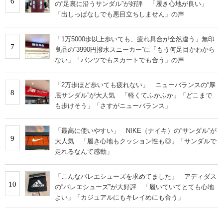
6
の“足裏に沿うサンダル”が好評 「履き心地が良い」
「出しっぱなしでも悪目立ちしません」の声
「1万5000歩以上歩いても、疲れ具合が全然違う」無印
7
良品の“3990円撥水スニーカー”に「もう何足目かわから
ない」「パンツでもスカートでも合う」の声
「2万歩ほど歩いても疲れない」 ニューバランスの“厚
8
底サンダル”が大人気 「軽くてふかふか」「どこまで
も歩けそう」「さすがニューバランス」
「最高に使いやすい」 NIKE（ナイキ）の“サンダル”が
9
大人気 「履き心地もクッション性も◎」「サンダルで
走れるなんて感動」
「こんなバレエシューズを求めてました」 アディダス
10
の“バレエシューズ”が大好評 「履いていてとても心地
よい」「カジュアルにもキレイめにも合う」