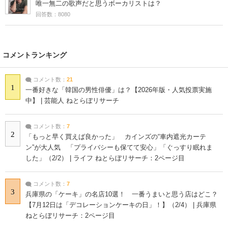
唯一無二の歌声だと思うボーカリストは？
回答数：8080
コメントランキング
コメント数：
21
1
一番好きな「韓国の男性俳優」は？【2026年版・人気投票実施
中】 | 芸能人 ねとらぼリサーチ
コメント数：
7
2
「もっと早く買えば良かった」 カインズの“車内遮光カーテ
ン”が大人気 「プライバシーも保てて安心」「ぐっすり眠れま
した」（2/2） | ライフ ねとらぼリサーチ：2ページ目
コメント数：
7
3
兵庫県の「ケーキ」の名店10選！ 一番うまいと思う店はどこ？
【7月12日は「デコレーションケーキの日」！】（2/4） | 兵庫県
ねとらぼリサーチ：2ページ目