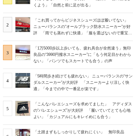
くよう」「自然と前に足が出る」
「これ買ってからビジネスシューズほぼ履いてない」
2
ニューバランスの“オールブラック防水スニーカー”が好
評 「雨でも蒸れずに快適」「服を選ばないので重宝」
などの声
「1万5000歩以上歩いても、疲れ具合が全然違う」無印
3
良品の“3990円撥水スニーカー”に「もう何足目かわから
ない」「パンツでもスカートでも合う」の声
「5時間歩き続けても疲れない」 ニューバランスの“サン
4
ダルスニーカー”が大好評 「スニーカーより涼しく快
適」「今までの中で一番足が楽です」
「こんなバレエシューズを求めてました」 アディダス
5
の“バレエシューズ”が大好評 「履いていてとても心地
よい」「カジュアルにもキレイめにも合う」
「土踏まずもしっかりして疲れにくい」 無印良品