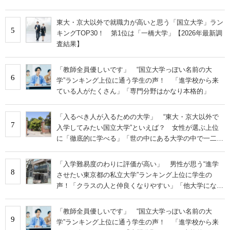
東大・京大以外で就職力が高いと思う「国立大学」ラン
5
キングTOP30！ 第1位は「一橋大学」【2026年最新調
査結果】
「教師全員優しいです」 “国立大学っぽい名前の大
6
学”ランキング上位に通う学生の声！ 「進学校から来
ている人がたくさん」「専門分野はかなり本格的」
「入るべき人が入るための大学」 “東大・京大以外で
7
入学してみたい国立大学”といえば？ 女性が選ぶ上位
に「徹底的に学べる」「世の中にある大学の中で一二を
争うレベルの先端設備」の声
「入学難易度のわりに評価が高い」 男性が思う“進学
8
させたい東京都の私立大学”ランキング上位に学生の
声！「クラスの人と仲良くなりやすい」「他大学にない
学科も」
「教師全員優しいです」 “国立大学っぽい名前の大
9
学”ランキング上位に通う学生の声！ 「進学校から来