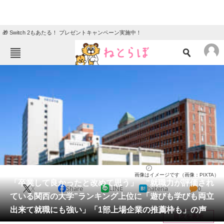
🎁 Switch 2もあたる！ プレゼントキャンペーン実施中！
ねとらぼメニュー
TOP
ニュース
エンタメ
クイズ
グルメ
地域
住まい
教育・育児
動物
リサーチ
大学
2026/04/16 07:00（公開）
画像はイメージです（画像：PIXTA）
会員記事
「卒業して良かったと改めて思う」 “就職力が評価され
X
Share
LINE
hatena
0
ている関西の大学”ランキング上位に「遊びも学びも両立
メディア
出来て就職にも強い」「1部上場企業の推薦枠も」の声
目次を表示
注目記事を集めた総合ページ