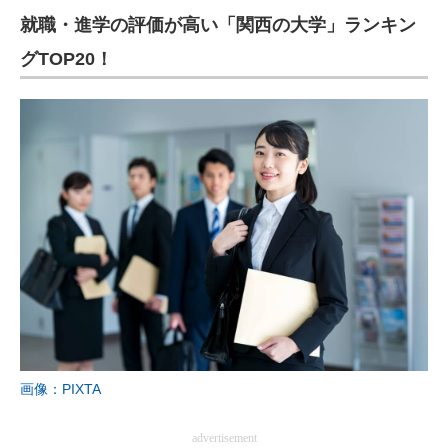
就職・進学の評価が高い「関西の大学」ランキン
ITの今と未来を見通す
グTOP20！
スマホと通信の最新トレンド
進化するPCとデバイスの未来
好きが集まる 比べて選べる
ビジネスと働き方のヒント
AI活用のいまが分かる
企業ITのトレンドを詳説
経営リーダーのコミュニティ
マーケ×ITの今がよく分かる
画像：PIXTA
ITエンジニア向け専門サイト
advertisement