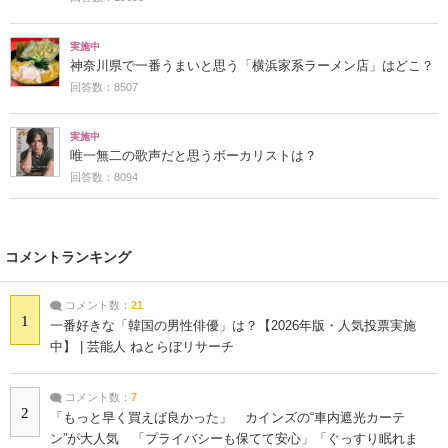
実施中
神奈川県で一番うまいと思う「横浜家系ラーメン店」はどこ？
回答数：8507
実施中
唯一無二の歌声だと思うボーカリストは？
回答数：8094
コメントランキング
コメント数：
21
1
一番好きな「韓国の男性俳優」は？【2026年版・人気投票実施
中】 | 芸能人 ねとらぼリサーチ
コメント数：
7
2
「もっと早く買えば良かった」 カインズの“車内遮光カーテ
ン”が大人気 「プライバシーも保てて安心」「ぐっすり眠れま