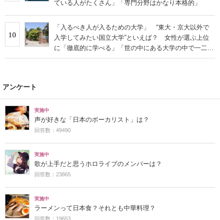
ている人がたくさん」「専門分野はかなり本格的」
「入るべき人が入るための大学」 “東大・京大以外で
10
入学してみたい国立大学”といえば？ 女性が選ぶ上位
に「徹底的に学べる」「世の中にある大学の中で一二を
争うレベルの先端設備」の声
アンケート
実施中
声が好きな「日本のボーカリスト」は？
回答数：49490
実施中
歌が上手だと思うホロライブのメンバーは？
回答数：23865
実施中
ラーメンって日本食？それとも中華料理？
回答数：19653