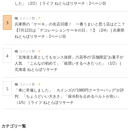
した」（2/2） | ライフ ねとらぼリサーチ：2ページ目
コメント数：
7
3
兵庫県の「ケーキ」の名店10選！ 一番うまいと思う店はどこ？
【7月12日は「デコレーションケーキの日」！】（2/4） | 兵庫県
ねとらぼリサーチ：2ページ目
コメント数：
5
4
「北海道土産としてもセンス抜群」六花亭の“店舗限定”お菓子が
人気 「こんなの初めて」「箱買いするべきだった」（1/2） |
北海道 ねとらぼリサーチ
コメント数：
4
5
「車に常備しました」 カインズの“1980円クーラーバッグ”が評
判 「ちょうどいい大きさ」「保冷剤を止めるベルトが良い」
（1/5） | ライフ ねとらぼリサーチ
カテゴリ一覧