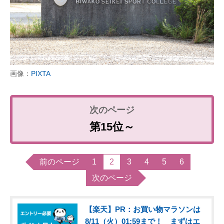
画像：
PIXTA
第15位～
前のページ
1
2
3
4
5
6
次のページ
【楽天】PR：お買い物マラソンは
8/11（火）01:59まで！ まずはエ