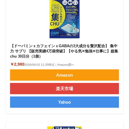
【ドーパミンｘカフェインｘGABAの3大成分を贅沢配合】 集中
力 サプリ 【販売実績4万袋突破】【やる気✕勉強✕仕事に】超集
chu 30日分（1個）
￥2,980
2026/04/10 11:35時点｜Amazon調べ
Amazon
楽天市場
Yahoo