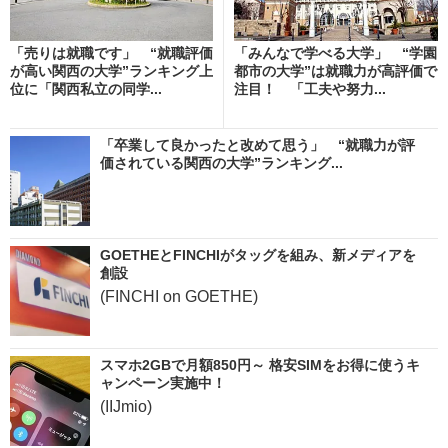
「売りは就職です」 “就職評価
「みんなで学べる大学」 “学園
が高い関西の大学”ランキング上
都市の大学”は就職力が高評価で
位に「関西私立の同学...
注目！ 「工夫や努力...
「卒業して良かったと改めて思う」 “就職力が評
価されている関西の大学”ランキング...
GOETHEとFINCHIがタッグを組み、新メディアを
創設
(FINCHI on GOETHE)
スマホ2GBで月額850円～ 格安SIMをお得に使うキ
ャンペーン実施中！
(IIJmio)