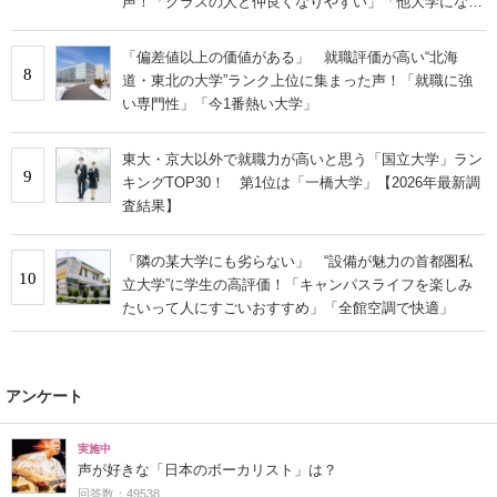
声！「クラスの人と仲良くなりやすい」「他大学にない
学科も」
「偏差値以上の価値がある」 就職評価が高い“北海
8
道・東北の大学”ランク上位に集まった声！「就職に強
い専門性」「今1番熱い大学」
東大・京大以外で就職力が高いと思う「国立大学」ラン
9
キングTOP30！ 第1位は「一橋大学」【2026年最新調
査結果】
「隣の某大学にも劣らない」 “設備が魅力の首都圏私
10
立大学”に学生の高評価！「キャンパスライフを楽しみ
たいって人にすごいおすすめ」「全館空調で快適」
アンケート
実施中
声が好きな「日本のボーカリスト」は？
回答数：49538