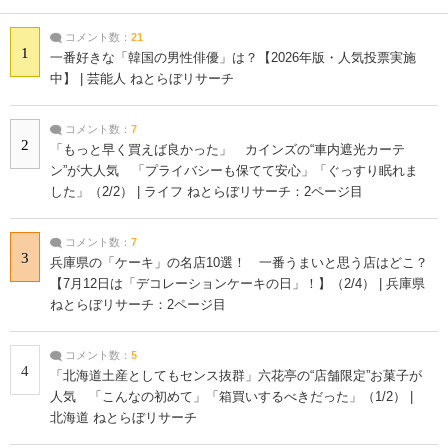
コメント数：
21
1
一番好きな「韓国の男性俳優」は？【2026年版・人気投票実施
中】 | 芸能人 ねとらぼリサーチ
コメント数：
7
2
「もっと早く買えば良かった」 カインズの“車内遮光カーテ
ン”が大人気 「プライバシーも保てて安心」「ぐっすり眠れま
した」（2/2） | ライフ ねとらぼリサーチ：2ページ目
コメント数：
7
3
兵庫県の「ケーキ」の名店10選！ 一番うまいと思う店はどこ？
【7月12日は「デコレーションケーキの日」！】（2/4） | 兵庫県
ねとらぼリサーチ：2ページ目
コメント数：
5
4
「北海道土産としてもセンス抜群」六花亭の“店舗限定”お菓子が
人気 「こんなの初めて」「箱買いするべきだった」（1/2） |
北海道 ねとらぼリサーチ