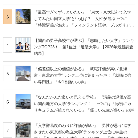
「最高すぎてずっといたい」 “東大・京大以外で入学
3
してみたい国立大学”といえば？ 女性が選ぶ上位に
「特濃講義が魅力」「フィンランド語や、ブルガリア語
なども学べる」の声
【関西の男子高校生が選ぶ】「志願したい大学」ランキ
4
ングTOP23！ 第1位は「近畿大学」【2026年最新調査
結果】
「偏差値以上の価値がある」 就職評価が高い“北海
5
道・東北の大学”ランク上位に集まった声！「就職に強
い専門性」「今1番熱い大学」
「なんだかんだ良いと思える学校」 “講義の評価が高
6
い関西地方の大学”ランキング！ 上位には「緻密にカ
リキュラムが組まれている」「優しい先生が多い」の声
「入学難易度のわりに評価が高い」 男性が思う“進学
7
させたい東京都の私立大学”ランキング上位に学生の