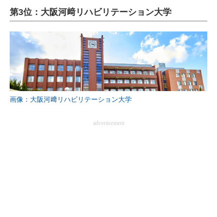
第3位：大阪河﨑リハビリテーション大学
ITの今と未来を見通す
スマホと通信の最新トレンド
進化するPCとデバイスの未来
好きが集まる 比べて選べる
画像：大阪河﨑リハビリテーション大学
ビジネスと働き方のヒント
advertisement
AI活用のいまが分かる
企業ITのトレンドを詳説
経営リーダーのコミュニティ
マーケ×ITの今がよく分かる
ITエンジニア向け専門サイト