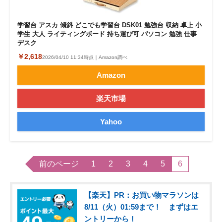
学習台 アスカ 傾斜 どこでも学習台 DSK01 勉強台 収納 卓上 小
学生 大人 ライティングボード 持ち運び可 パソコン 勉強 仕事
デスク
￥2,618
2026/04/10 11:34時点｜Amazon調べ
Amazon
楽天市場
Yahoo
前のページ
1
2
3
4
5
6
【楽天】PR：お買い物マラソンは
8/11（火）01:59まで！ まずはエ
ントリーから！