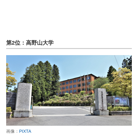
企業向けIT製品の総合サイト
IT製品の技術・比較・事例
製造業のIT導入・活用を支援
第2位：高野山大学
モノづくり技術者専門サイト
エレクトロニクス専門サイト
電子設計の基本と応用
エネルギーの専門メディア
建設×テクノロジーの最前線
ちょっと気になるネットの話題
画像：
PIXTA