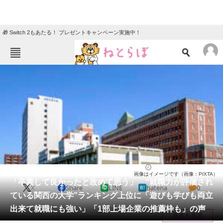
🎁 Switch 2もあたる！ プレゼントキャンペーン実施中！
ねとらぼメニュー
TOP
ニュース
エンタメ
クイズ
グルメ
地域
住まい
教育・育児
動物
リサーチ
大学
2026/04/16 07:00（公開）
画像はイメージです（画像：PIXTA）
会員記事
「卒業して良かったと改めて思う」 “就職力が評価され
X
Share
LINE
hatena
0
ている関西の大学”ランキング上位に「遊びも学びも両立
メディア
出来て就職にも強い」「1部上場企業の推薦枠も」の声
目次を表示
注目記事を集めた総合ページ