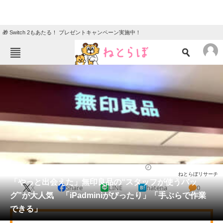
🎁 Switch 2もあたる！ プレゼントキャンペーン実施中！
ねとらぼメニュー
TOP
ニュース
エンタメ
クイズ
グルメ
地域
住まい
教育・育児
動物
リサーチ
ライフ
2026/04/17 20:10（公開）
ねとらぼリサーチ
会員記事
「やっと出会えた」無印良品の“スタッフが使うバッ
X
Share
LINE
hatena
0
グ”が大人気 「iPadminiがぴったり」「手ぶらで作業
メディア
できる」
注目記事を集めた総合ページ