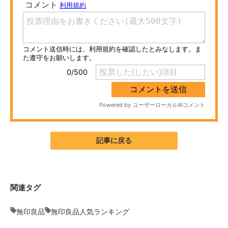
ITの今と未来を見通す
スマホと通信の最新トレンド
進化するPCとデバイスの未来
好きが集まる 比べて選べる
ビジネスと働き方のヒント
AI活用のいまが分かる
記事に戻る
企業ITのトレンドを詳説
経営リーダーのコミュニティ
関連タグ
マーケ×ITの今がよく分かる
無印良品
無印良品人気ランキング
ITエンジニア向け専門サイト