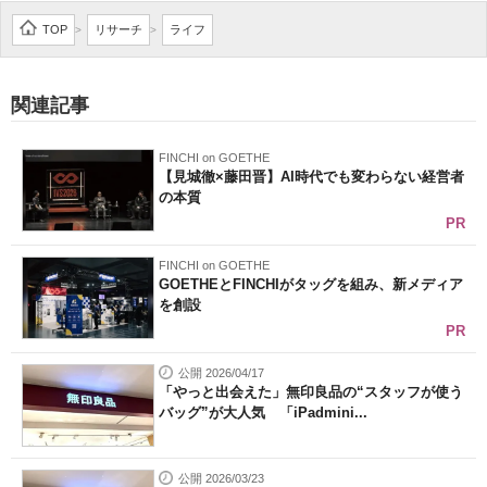
企業向けIT製品の総合サイト
TOP
リサーチ
ライフ
>
>
IT製品の技術・比較・事例
関連記事
製造業のIT導入・活用を支援
FINCHI on GOETHE
モノづくり技術者専門サイト
【見城徹×藤田晋】AI時代でも変わらない経営者
の本質
エレクトロニクス専門サイト
PR
電子設計の基本と応用
FINCHI on GOETHE
GOETHEとFINCHIがタッグを組み、新メディア
を創設
エネルギーの専門メディア
PR
建設×テクノロジーの最前線
公開 2026/04/17
「やっと出会えた」無印良品の“スタッフが使う
ちょっと気になるネットの話題
バッグ”が大人気 「iPadmini...
公開 2026/03/23