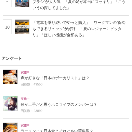
ブラシ”が大人気 「夏の足が本当にスッキリ」「こう
いうの探してました」
「電車を乗り継いでやっと購入」 ワークマンの“保冷
10
もできるリュック”が好評 「夏のレジャーにピッタ
リ」「ほしい機能が全部ある」
アンケート
実施中
声が好きな「日本のボーカリスト」は？
回答数：49556
実施中
歌が上手だと思うホロライブのメンバーは？
回答数：23892
実施中
ラーメンって日本食？それとも中華料理？