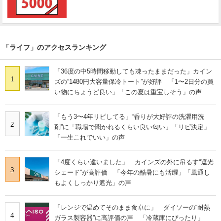
「ライフ」のアクセスランキング
「36度の中5時間移動しても凍ったままだった」カイン
1
ズの“1480円大容量保冷トート”が好評 「1〜2日分の買
い物にちょうど良い」「この夏は重宝しそう」の声
「もう3〜4年リピしてる」“香りが大好評の洗濯用洗
2
剤”に「職場で聞かれるくらい良い匂い」「リピ決定」
「一生これでいい」の声
「4度くらい違いました」 カインズの外に吊るす“遮光
3
シェード”が高評価 「今年の酷暑にも活躍」「風通し
もよくしっかり遮光」の声
「レンジで温めてそのまま食卓に」 ダイソーの“耐熱
4
ガラス製容器”に高評価の声 「冷蔵庫にぴったり」