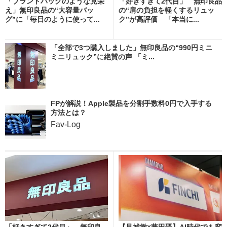
「ブランドバッグのような見栄
「好きすぎて2代目」 無印良品
え」無印良品の“大容量バッ
の“肩の負担を軽くするリュッ
グ”に「毎日のように使って...
ク”が高評価 「本当に...
「全部で3つ購入しました」無印良品の“990円ミニ
ミニリュック”に絶賛の声 「ミ...
FPが解説！Apple製品を分割手数料0円で入手する
方法とは？
Fav-Log
「好きすぎて2代目」 無印良
【見城徹×藤田晋】AI時代でも変