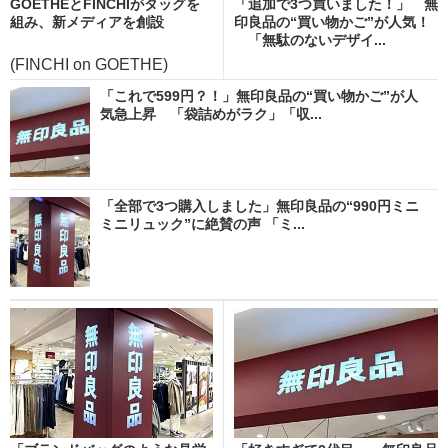
GOETHEとFINCHIがタッグを
「追加で3つ買いました！」 無
組み、新メディアを創設
印良品の“買い物かご”が人気！
「無駄のないデザイ...
(FINCHI on GOETHE)
「これで599円？！」無印良品の“買い物かご”が人
気急上昇 「袋詰めがラク」「収...
「全部で3つ購入しました」無印良品の“990円ミニ
ミニリュック”に絶賛の声 「ミ...