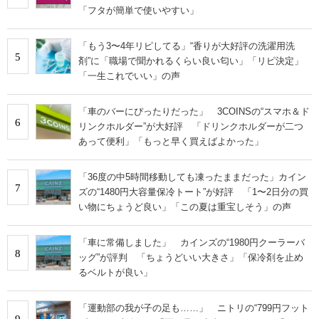
「フタが簡単で使いやすい」
「もう3〜4年リピしてる」“香りが大好評の洗濯用洗
5
剤”に「職場で聞かれるくらい良い匂い」「リピ決定」
「一生これでいい」の声
「車のバーにぴったりだった」 3COINSの“スマホ＆ド
6
リンクホルダー”が大好評 「ドリンクホルダーが二つ
あって便利」「もっと早く買えばよかった」
「36度の中5時間移動しても凍ったままだった」カイン
7
ズの“1480円大容量保冷トート”が好評 「1〜2日分の買
い物にちょうど良い」「この夏は重宝しそう」の声
「車に常備しました」 カインズの“1980円クーラーバ
8
ッグ”が評判 「ちょうどいい大きさ」「保冷剤を止め
るベルトが良い」
「運動部の我が子の足も……」 ニトリの“799円フット
9