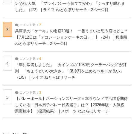
ン”が大人気 「プライバシーも保てて安心」「ぐっすり眠れま
した」（2/2） | ライフ ねとらぼリサーチ：2ページ目
コメント数：
7
3
兵庫県の「ケーキ」の名店10選！ 一番うまいと思う店はどこ？
【7月12日は「デコレーションケーキの日」！】（2/4） | 兵庫県
ねとらぼリサーチ：2ページ目
コメント数：
4
4
「車に常備しました」 カインズの“1980円クーラーバッグ”が評
判 「ちょうどいい大きさ」「保冷剤を止めるベルトが良い」
（1/5） | ライフ ねとらぼリサーチ
コメント数：
3
5
【バレーボール】ネーションズリーグ日本ラウンドで活躍を期待
している「日本男子バレー代表選手」は？【2026年版・人気投
票実施中】（投票結果） | スポーツ ねとらぼリサーチ