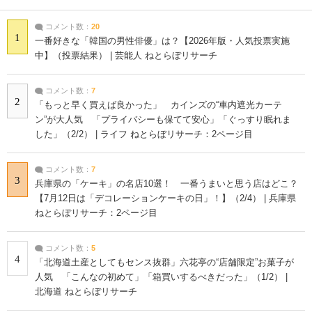
コメント数：
20
1
一番好きな「韓国の男性俳優」は？【2026年版・人気投票実施
中】（投票結果） | 芸能人 ねとらぼリサーチ
コメント数：
7
2
「もっと早く買えば良かった」 カインズの“車内遮光カーテ
ン”が大人気 「プライバシーも保てて安心」「ぐっすり眠れま
した」（2/2） | ライフ ねとらぼリサーチ：2ページ目
コメント数：
7
3
兵庫県の「ケーキ」の名店10選！ 一番うまいと思う店はどこ？
【7月12日は「デコレーションケーキの日」！】（2/4） | 兵庫県
ねとらぼリサーチ：2ページ目
コメント数：
5
4
「北海道土産としてもセンス抜群」六花亭の“店舗限定”お菓子が
人気 「こんなの初めて」「箱買いするべきだった」（1/2） |
北海道 ねとらぼリサーチ