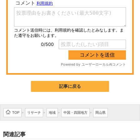
ITの今と未来を見通す
スマホと通信の最新トレンド
進化するPCとデバイスの未来
好きが集まる 比べて選べる
ビジネスと働き方のヒント
AI活用のいまが分かる
記事に戻る
企業ITのトレンドを詳説
経営リーダーのコミュニティ
TOP
リサーチ
地域
中国・四国地方
岡山県
>
>
>
>
マーケ×ITの今がよく分かる
関連記事
ITエンジニア向け専門サイト