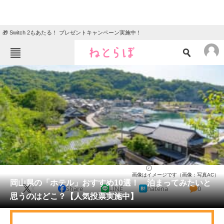
🎁 Switch 2もあたる！ プレゼントキャンペーン実施中！
ねとらぼメニュー
TOP
ニュース
エンタメ
クイズ
グルメ
地域
住まい
教育・育児
動物
リサーチ
岡山県
2026/05/16 13:00（公開）
画像はイメージです（画像：写真AC）
会員記事
岡山県の「ホテル」おすすめ10選！ 泊まってみたいと
X
Share
LINE
hatena
0
思うのはどこ？【人気投票実施中】
メディア
注目記事を集めた総合ページ