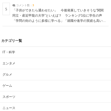
コメント数：
3
5
「子供ができたら通わせたい」 今後発展していきそうな“関関
同立・産近甲龍の大学”といえば？ ランキング1位に学生の声
「学問の街のように多様に学べる」「就職や進学の実績も高い」
| 大学 ねとらぼリサーチ
カテゴリ一覧
IT・科学
エンタメ
グルメ
ゲーム
スポーツ
ニュース