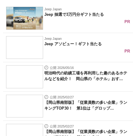
企業向けIT製品の総合サイト
Jeep Japan
Jeep 抽選で3万円分ギフト当たる
IT製品の技術・比較・事例
PR
製造業のIT導入・活用を支援
Jeep Japan
Jeep アソビュー！ギフト当たる
モノづくり技術者専門サイト
PR
エレクトロニクス専門サイト
公開 2026/05/16
電子設計の基本と応用
明治時代の紡績工場を再利用した趣のあるホテ
ルなどを紹介！ 岡山県の「ホテル」おす...
エネルギーの専門メディア
公開 2025/02/27
建設×テクノロジーの最前線
【岡山県南部版】「従業員数の多い企業」ラン
キングTOP30！ 第1位は「グロップ...
ちょっと気になるネットの話題
公開 2025/02/27
【岡山県南部版】「従業員数の多い企業」ラン