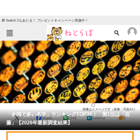
🎁 Switch 2もあたる！ プレゼントキャンペーン実施中！
ねとらぼメニュー
TOP
ニュース
エンタメ
クイズ
グルメ
地域
住まい
教育・育児
動物
リサーチ
ライフ
2026/04/24 18:30（公開）
画像はイメージです（画像：写真AC）
会員記事
「全国で多い名字」ランキングTOP30！ 第1位は「佐
X
Share
LINE
hatena
0
藤」【2026年最新調査結果】
メディア
注目記事を集めた総合ページ