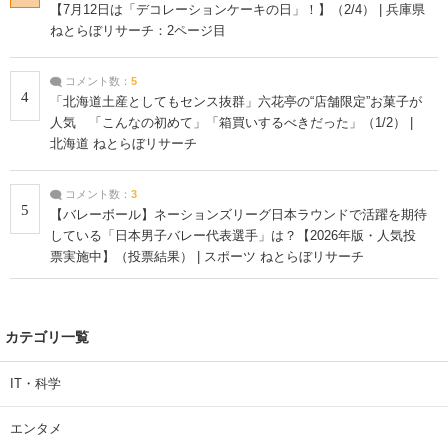
【7月12日は「デコレーションケーキの日」！】（2/4） | 兵庫県
ねとらぼリサーチ：2ページ目
コメント数：
5
4
「北海道土産としてもセンス抜群」六花亭の“店舗限定”お菓子が
人気 「こんなの初めて」「箱買いするべきだった」（1/2） |
北海道 ねとらぼリサーチ
コメント数：
3
5
【バレーボール】ネーションズリーグ日本ラウンドで活躍を期待
している「日本男子バレー代表選手」は？【2026年版・人気投
票実施中】（投票結果） | スポーツ ねとらぼリサーチ
カテゴリ一覧
IT・科学
エンタメ