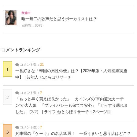
実施中
唯一無二の歌声だと思うボーカリストは？
回答数：8075
コメントランキング
コメント数：
21
1
一番好きな「韓国の男性俳優」は？【2026年版・人気投票実施
中】 | 芸能人 ねとらぼリサーチ
コメント数：
7
2
「もっと早く買えば良かった」 カインズの“車内遮光カーテ
ン”が大人気 「プライバシーも保てて安心」「ぐっすり眠れま
した」（2/2） | ライフ ねとらぼリサーチ：2ページ目
コメント数：
7
3
兵庫県の「ケーキ」の名店10選！ 一番うまいと思う店はどこ？