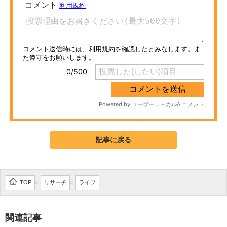
ITの今と未来を見通す
スマホと通信の最新トレンド
進化するPCとデバイスの未来
好きが集まる 比べて選べる
ビジネスと働き方のヒント
AI活用のいまが分かる
記事に戻る
企業ITのトレンドを詳説
経営リーダーのコミュニティ
TOP
リサーチ
ライフ
>
>
マーケ×ITの今がよく分かる
関連記事
ITエンジニア向け専門サイト