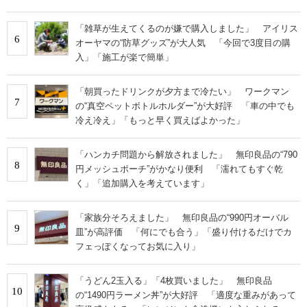
「雑草が生えてくるのが嫌で購入しました」 アイリス
6
オーヤマの“防草グッズ”が大人気 「今回で3度目の購
入」「施工が楽で簡単」
「朝買ったドリンクが夕方まで冷たい」 ワークマン
7
の“真空ペットボトルホルダー”が大好評 「車の中でも
冷え冷え」「もっと早く買えばよかった」
「ハンカチ問題から解放されました」 無印良品の“790
8
円メッシュポーチ”がかなり便利 「濡れてもすぐ乾
く」「追加購入を考えています」
「家族分そろえました」 無印良品の“990円オーバル
9
皿”が高評価 「何にでも合う」「盛り付けるだけでカ
フェっぽくなってお気に入り」
「うどん2玉入る」「4枚買いました」 無印良品
10
の“1490円ラーメン丼”が大好評 「適度な重みがあって