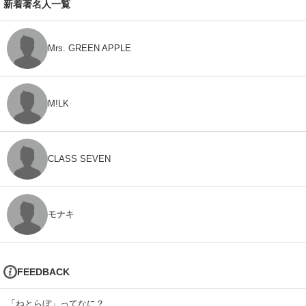
新着著名人一覧
Mrs. GREEN APPLE
M!LK
CLASS SEVEN
モナキ
FEEDBACK
「ねとらぼ」ってなに？