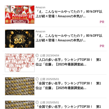
企業向けIT製品の総合サイト
Amazon
「え、こんなセールやってたの？」80％OFF以
上が続々登場！Amazonの本気が...
IT製品の技術・比較・事例
PR
製造業のIT導入・活用を支援
Amazon
「え、こんなセールやってたの？」80％OFF以
モノづくり技術者専門サイト
上が続々登場！Amazonの本気が...
PR
エレクトロニクス専門サイト
公開 2023/04/04
電子設計の基本と応用
「人口の多い名字」ランキングTOP30！ 第1
位は「佐藤」【2023年最新調査結...
エネルギーの専門メディア
建設×テクノロジーの最前線
公開 2025/05/01
「全国で多い名字」ランキングTOP30！ 第1
位は「佐藤」【2025年最新調査結...
ちょっと気になるネットの話題
公開 2025/05/01
「全国で多い名字」ランキングTOP30！ 第1