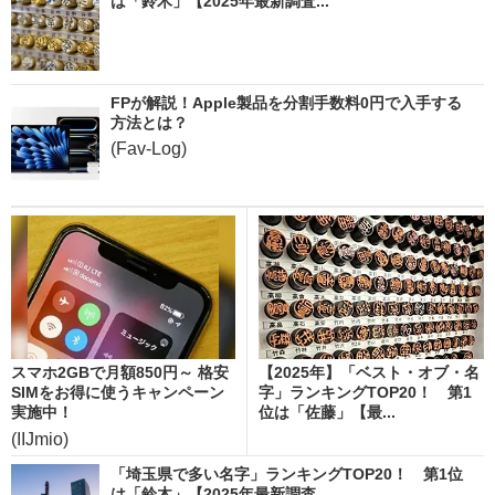
は「鈴木」【2025年最新調査...
FPが解説！Apple製品を分割手数料0円で入手する
方法とは？
(Fav-Log)
スマホ2GBで月額850円～ 格安
【2025年】「ベスト・オブ・名
SIMをお得に使うキャンペーン
字」ランキングTOP20！ 第1
実施中！
位は「佐藤」【最...
(IIJmio)
「埼玉県で多い名字」ランキングTOP20！ 第1位
は「鈴木」【2025年最新調査...