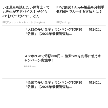
いま最も相談したい保育士・て
FPが解説！Apple製品を分割手
ぃ先生がアドバイス！ 子ども
数料0円で入手する方法とは？
の“おてつだい”に、どん...
PR(アタック・キュキュット｜Hugkum)
PR(Fav-Log)
「人口の多い名字」ランキングTOP30！ 第1位は
「佐藤」【2023年最新調査結...
スマホ2GBで月額850円～ 格安SIMをお得に使うキ
ャンペーン実施中！
PR(IIJmio)
「全国で多い名字」ランキングTOP30！ 第1位は
「佐藤」【2025年最新調査結...