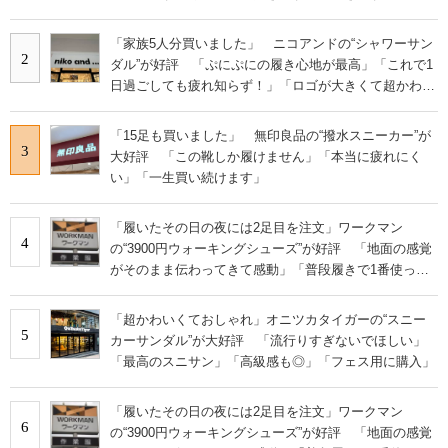
やすい」の声
「家族5人分買いました」 ニコアンドの“シャワーサン
2
ダル”が好評 「ぷにぷにの履き心地が最高」「これで1
日過ごしても疲れ知らず！」「ロゴが大きくて超かわい
い」の声
「15足も買いました」 無印良品の“撥水スニーカー”が
3
大好評 「この靴しか履けません」「本当に疲れにく
い」「一生買い続けます」
「履いたその日の夜には2足目を注文」ワークマン
4
の“3900円ウォーキングシューズ”が好評 「地面の感覚
がそのまま伝わってきて感動」「普段履きで1番使って
います」
「超かわいくておしゃれ」オニツカタイガーの“スニー
5
カーサンダル”が大好評 「流行りすぎないでほしい」
「最高のスニサン」「高級感も◎」「フェス用に購入」
「履いたその日の夜には2足目を注文」ワークマン
6
の“3900円ウォーキングシューズ”が好評 「地面の感覚