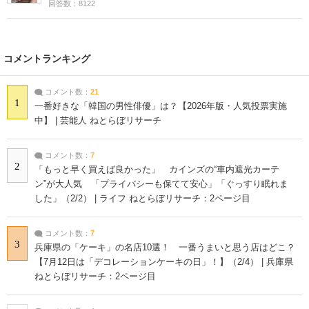
回答数：8122
コメントランキング
コメント数：
21
1
一番好きな「韓国の男性俳優」は？【2026年版・人気投票実施
中】 | 芸能人 ねとらぼリサーチ
コメント数：
7
2
「もっと早く買えば良かった」 カインズの“車内遮光カーテ
ン”が大人気 「プライバシーも保てて安心」「ぐっすり眠れま
した」（2/2） | ライフ ねとらぼリサーチ：2ページ目
コメント数：
7
3
兵庫県の「ケーキ」の名店10選！ 一番うまいと思う店はどこ？
【7月12日は「デコレーションケーキの日」！】（2/4） | 兵庫県
ねとらぼリサーチ：2ページ目