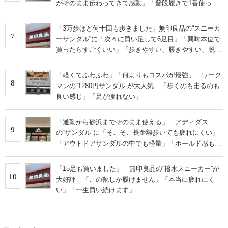
がそのまま伝わってきて感動」「普段履きで1番使って
います」
「3万歩ほど何十回も歩きました」無印良品の“スニーカ
7
ーサンダル”に「次々に買い足して6足目」「興味本位で
買ったらすごくいい」「歩きやすい、履きやすい、脱ぎ
やすい」の声
「軽くてふわふわ」「何よりもコスパが最強」 ワーク
8
マンの“1280円サンダル”が大人気 「歩くのも走るのも
良い感じ」「足が疲れない」
「通勤から砂浜までそのまま使える」 アディダス
9
の“サンダル”に「そこそこ長距離歩いても疲れにくい」
「アウトドアサンダルの中でも軽量」「ホールド感もと
ても良い」の声
「15足も買いました」 無印良品の“撥水スニーカー”が
10
大好評 「この靴しか履けません」「本当に疲れにく
い」「一生買い続けます」