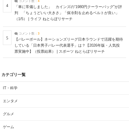
コメント数：
4
4
「車に常備しました」 カインズの“1980円クーラーバッグ”が評
判 「ちょうどいい大きさ」「保冷剤を止めるベルトが良い」
（1/5） | ライフ ねとらぼリサーチ
コメント数：
3
5
【バレーボール】ネーションズリーグ日本ラウンドで活躍を期待
している「日本男子バレー代表選手」は？【2026年版・人気投
票実施中】（投票結果） | スポーツ ねとらぼリサーチ
カテゴリ一覧
IT・科学
エンタメ
グルメ
ゲーム