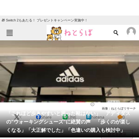
🎁 Switch 2もあたる！ プレゼントキャンペーン実施中！
ねとらぼメニュー
TOP
ニュース
エンタメ
クイズ
グルメ
地域
住まい
教育・育児
動物
リサーチ
シューズ
2026/05/13 16:40（公開）
画像：ねとらぼリサーチ
会員記事
「これほど歩きやすいと思った靴はない」 アディダス
X
Share
LINE
hatena
0
の“ウォーキングシューズ”に絶賛の声 「歩くのが楽し
メディア
くなる」「大正解でした」「色違いの購入も検討中」
目次を表示
注目記事を集めた総合ページ