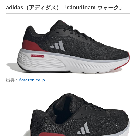
adidas（アディダス）「Cloudfoam ウォーク」
ITの今と未来を見通す
スマホと通信の最新トレンド
進化するPCとデバイスの未来
好きが集まる 比べて選べる
ビジネスと働き方のヒント
AI活用のいまが分かる
出典：
Amazon.co.jp
企業ITのトレンドを詳説
経営リーダーのコミュニティ
マーケ×ITの今がよく分かる
ITエンジニア向け専門サイト