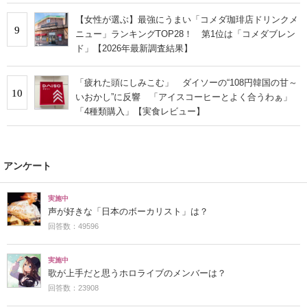
【女性が選ぶ】最強にうまい「コメダ珈琲店ドリンクメ
9
ニュー」ランキングTOP28！ 第1位は「コメダブレン
ド」【2026年最新調査結果】
「疲れた頭にしみこむ」 ダイソーの“108円韓国の甘～
10
いおかし”に反響 「アイスコーヒーとよく合うわぁ」
「4種類購入」【実食レビュー】
アンケート
実施中
声が好きな「日本のボーカリスト」は？
回答数：49596
実施中
歌が上手だと思うホロライブのメンバーは？
回答数：23908