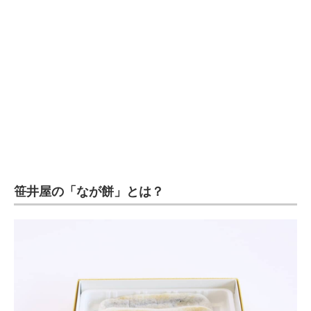
企業向けIT製品の総合サイト
IT製品の技術・比較・事例
製造業のIT導入・活用を支援
モノづくり技術者専門サイト
エレクトロニクス専門サイト
電子設計の基本と応用
笹井屋の「なが餅」とは？
エネルギーの専門メディア
建設×テクノロジーの最前線
ちょっと気になるネットの話題