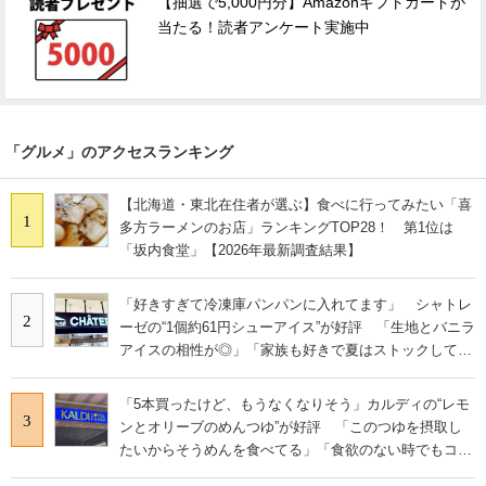
【抽選で5,000円分】Amazonギフトカードが
当たる！読者アンケート実施中
「グルメ」のアクセスランキング
【北海道・東北在住者が選ぶ】食べに行ってみたい「喜
1
多方ラーメンのお店」ランキングTOP28！ 第1位は
「坂内食堂」【2026年最新調査結果】
「好きすぎて冷凍庫パンパンに入れてます」 シャトレ
2
ーゼの“1個約61円シューアイス”が好評 「生地とバニラ
アイスの相性が◎」「家族も好きで夏はストックして
る」
「5本買ったけど、もうなくなりそう」カルディの“レモ
3
ンとオリーブのめんつゆ”が好評 「このつゆを摂取し
たいからそうめんを食べてる」「食欲のない時でもコレ
で食べられる」