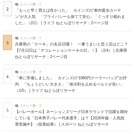
コメント数：
7
2
「もっと早く買えば良かった」 カインズの“車内遮光カーテ
ン”が大人気 「プライバシーも保てて安心」「ぐっすり眠れま
した」（2/2） | ライフ ねとらぼリサーチ：2ページ目
コメント数：
7
3
兵庫県の「ケーキ」の名店10選！ 一番うまいと思う店はどこ？
【7月12日は「デコレーションケーキの日」！】（2/4） | 兵庫県
ねとらぼリサーチ：2ページ目
コメント数：
4
4
「車に常備しました」 カインズの“1980円クーラーバッグ”が評
判 「ちょうどいい大きさ」「保冷剤を止めるベルトが良い」
（1/5） | ライフ ねとらぼリサーチ
コメント数：
3
5
【バレーボール】ネーションズリーグ日本ラウンドで活躍を期待
している「日本男子バレー代表選手」は？【2026年版・人気投
票実施中】（投票結果） | スポーツ ねとらぼリサーチ