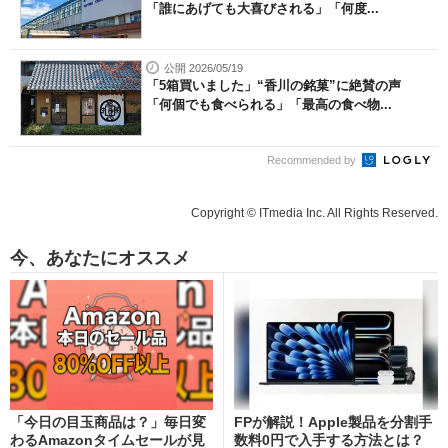
「誰にあげても大喜びされる」「何度...
公開 2026/05/19
「5箱買いました」“香川の銘菓”に絶賛の声
「何個でも食べられる」「最高の食べ物...
Recommended by
Copyright © ITmedia Inc. All Rights Reserved.
今、あなたにオススメ
「今日の目玉商品は？」毎日変
FPが解説！Apple製品を分割手
わるAmazonタイムセールが見
数料0円で入手する方法とは？