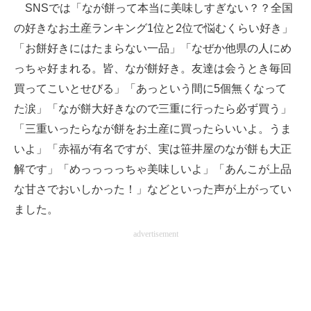
SNSでは「なが餅って本当に美味しすぎない？？全国
の好きなお土産ランキング1位と2位で悩むくらい好き」
「お餅好きにはたまらない一品」「なぜか他県の人にめ
っちゃ好まれる。皆、なが餅好き。友達は会うとき毎回
買ってこいとせびる」「あっという間に5個無くなって
た涙」「なが餅大好きなので三重に行ったら必ず買う」
「三重いったらなが餅をお土産に買ったらいいよ。うま
いよ」「赤福が有名ですが、実は笹井屋のなが餅も大正
解です」「めっっっっちゃ美味しいよ」「あんこが上品
な甘さでおいしかった！」などといった声が上がってい
ました。
advertisement