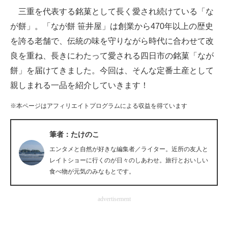
三重を代表する銘菓として長く愛され続けている「な
ITの今と未来を見通す
が餅」。「なが餅 笹井屋」は創業から470年以上の歴史
を誇る老舗で、伝統の味を守りながら時代に合わせて改
スマホと通信の最新トレンド
良を重ね、長きにわたって愛される四日市の銘菓「なが
進化するPCとデバイスの未来
餅」を届けてきました。今回は、そんな定番土産として
親しまれる一品を紹介していきます！
好きが集まる 比べて選べる
※本ページはアフィリエイトプログラムによる収益を得ています
ビジネスと働き方のヒント
AI活用のいまが分かる
筆者：たけのこ
エンタメと自然が好きな編集者／ライター。近所の友人と
企業ITのトレンドを詳説
レイトショーに行くのが日々のしあわせ。旅行とおいしい
食べ物が元気のみなもとです。
経営リーダーのコミュニティ
マーケ×ITの今がよく分かる
advertisement
ITエンジニア向け専門サイト