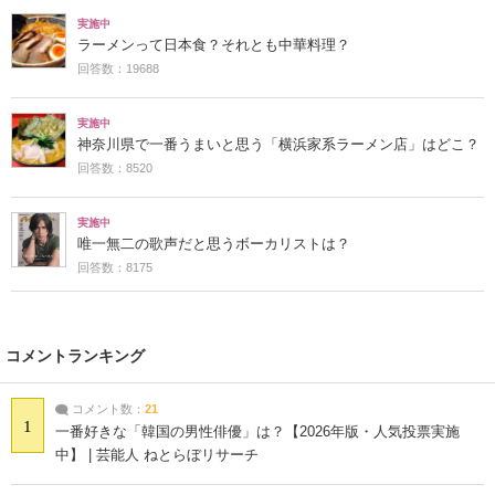
実施中
ラーメンって日本食？それとも中華料理？
回答数：19688
実施中
神奈川県で一番うまいと思う「横浜家系ラーメン店」はどこ？
回答数：8520
実施中
唯一無二の歌声だと思うボーカリストは？
回答数：8175
コメントランキング
コメント数：
21
1
一番好きな「韓国の男性俳優」は？【2026年版・人気投票実施
中】 | 芸能人 ねとらぼリサーチ