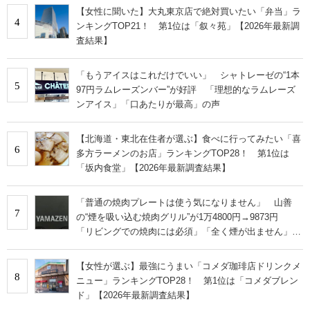
【女性に聞いた】大丸東京店で絶対買いたい「弁当」ラ
4
ンキングTOP21！ 第1位は「叙々苑」【2026年最新調
査結果】
「もうアイスはこれだけでいい」 シャトレーゼの“1本
5
97円ラムレーズンバー”が好評 「理想的なラムレーズ
ンアイス」「口あたりが最高」の声
【北海道・東北在住者が選ぶ】食べに行ってみたい「喜
6
多方ラーメンのお店」ランキングTOP28！ 第1位は
「坂内食堂」【2026年最新調査結果】
「普通の焼肉プレートは使う気になりません」 山善
7
の“煙を吸い込む焼肉グリル”が1万4800円→9873円
「リビングでの焼肉には必須」「全く煙が出ません」と
絶賛
【女性が選ぶ】最強にうまい「コメダ珈琲店ドリンクメ
8
ニュー」ランキングTOP28！ 第1位は「コメダブレン
ド」【2026年最新調査結果】