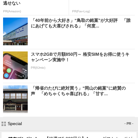
逃せない
PR(Amazon)
PR(Fav-Log)
「40年前から大好き」“鳥取の銘菓”が大好評 「誰
にあげても大喜びされる」「何度...
スマホ2GBで月額850円～ 格安SIMをお得に使うキ
ャンペーン実施中！
PR(IIJmio)
「帰省のたびに絶対買う」“岡山の銘菓”に絶賛の
声 「めちゃくちゃ喜ばれる」「甘す...
Special
- PR -