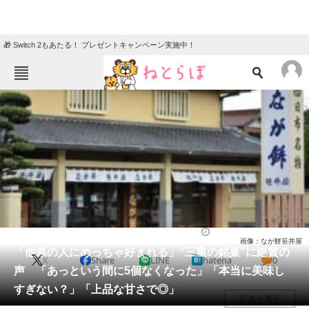
🎁 Switch 2もあたる！ プレゼントキャンペーン実施中！
ねとらぼメニュー
TOP
ニュース
エンタメ
クイズ
グルメ
地域
住まい
教育・育児
動物
リサーチ
グルメ
2026/05/11 07:20（公開）
画像：なが餅笹井屋
会員記事
「他県の人にめっちゃ好まれる」“三重の銘菓”に絶賛の
X
Share
LINE
hatena
0
声 「あっという間に5個なくなった」「本当に美味し
メディア
すぎない？」「上品な甘さで◎」
目次を表示
注目記事を集めた総合ページ