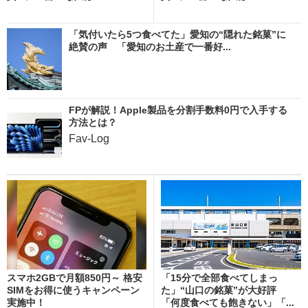
「気付いたら5つ食べてた」愛知の“隠れた銘菓”に
絶賛の声 「愛知のお土産で一番好...
FPが解説！Apple製品を分割手数料0円で入手する
方法とは？
Fav-Log
スマホ2GBで月額850円～ 格安
「15分で全部食べてしまっ
SIMをお得に使うキャンペーン
た」“山口の銘菓”が大好評
実施中！
「何度食べても飽きない」「...