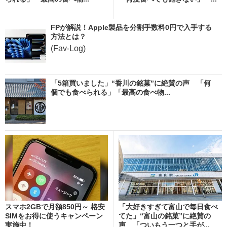
FPが解説！Apple製品を分割手数料0円で入手する
方法とは？
(Fav-Log)
「5箱買いました」“香川の銘菓”に絶賛の声 「何
個でも食べられる」「最高の食べ物...
スマホ2GBで月額850円～ 格安
「大好きすぎて富山で毎日食べ
SIMをお得に使うキャンペーン
てた」“富山の銘菓”に絶賛の
実施中！
声 「ついもう一つと手が...