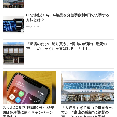
FPが解説！Apple製品を分割手数料0円で入手する
方法とは？
PR(Fav-Log)
「帰省のたびに絶対買う」“岡山の銘菓”に絶賛の
声 「めちゃくちゃ喜ばれる」「甘す...
スマホ2GBで月額850円～ 格安
「大好きすぎて富山で毎日食べ
SIMをお得に使うキャンペーン
てた」“富山の銘菓”に絶賛の
実施中！
声 「ついもう一つと手が...