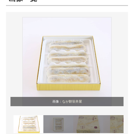
ITの今と未来を見通す
スマホと通信の最新トレンド
進化するPCとデバイスの未来
好きが集まる 比べて選べる
ビジネスと働き方のヒント
AI活用のいまが分かる
企業ITのトレンドを詳説
画像：
なが餅笹井屋
経営リーダーのコミュニティ
マーケ×ITの今がよく分かる
ITエンジニア向け専門サイト