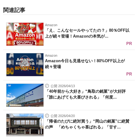
関連記事
Amazon
「え、こんなセールやってたの？」80％OFF以
上が続々登場！Amazonの本気が...
PR
Amazon
Amazon今日も見逃せない！80%OFF以上が
続々登場
PR
公開 2026/04/13
「40年前から大好き」“鳥取の銘菓”が大好評
「誰にあげても大喜びされる」「何度...
公開 2026/04/20
「帰省のたびに絶対買う」“岡山の銘菓”に絶賛
の声 「めちゃくちゃ喜ばれる」「甘す...