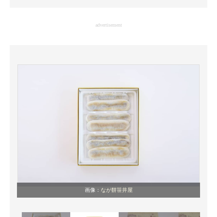
企業向けIT製品の総合サイト
advertisement
IT製品の技術・比較・事例
製造業のIT導入・活用を支援
モノづくり技術者専門サイト
エレクトロニクス専門サイト
電子設計の基本と応用
エネルギーの専門メディア
建設×テクノロジーの最前線
ちょっと気になるネットの話題
画像：
なが餅笹井屋