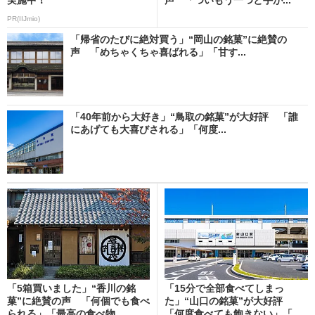
PR(IIJmio)
「帰省のたびに絶対買う」“岡山の銘菓”に絶賛の
声 「めちゃくちゃ喜ばれる」「甘す...
「40年前から大好き」“鳥取の銘菓”が大好評 「誰
にあげても大喜びされる」「何度...
「5箱買いました」“香川の銘
「15分で全部食べてしまっ
菓”に絶賛の声 「何個でも食べ
た」“山口の銘菓”が大好評
られる」「最高の食べ物...
「何度食べても飽きない」「...