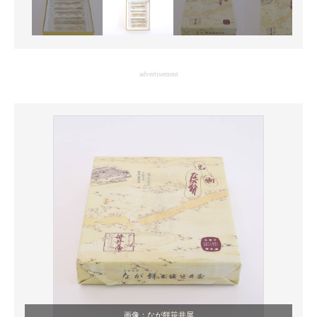
advertisement
画像：
なが餅笹井屋