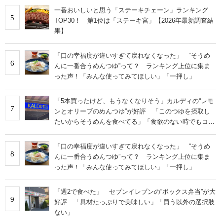
一番おいしいと思う「ステーキチェーン」ランキング
5
TOP30！ 第1位は「ステーキ宮」【2026年最新調査結
果】
「口の幸福度が違いすぎて戻れなくなった」 “そうめ
6
んに一番合うめんつゆ”って？ ランキング上位に集ま
った声！「みんな使ってみてほしい」「一押し」
「5本買ったけど、もうなくなりそう」カルディの“レモ
7
ンとオリーブのめんつゆ”が好評 「このつゆを摂取し
たいからそうめんを食べてる」「食欲のない時でもコレ
で食べられる」
「口の幸福度が違いすぎて戻れなくなった」 “そうめ
8
んに一番合うめんつゆ”って？ ランキング上位に集ま
った声！「みんな使ってみてほしい」「一押し」
「週2で食べた」 セブンイレブンの“ボックス弁当”が大
9
好評 「具材たっぷりで美味しい」「買う以外の選択肢
ない」