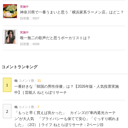
実施中
神奈川県で一番うまいと思う「横浜家系ラーメン店」はどこ？
回答数：8507
実施中
唯一無二の歌声だと思うボーカリストは？
回答数：8098
コメントランキング
コメント数：
21
1
一番好きな「韓国の男性俳優」は？【2026年版・人気投票実施
中】 | 芸能人 ねとらぼリサーチ
コメント数：
7
2
「もっと早く買えば良かった」 カインズの“車内遮光カーテ
ン”が大人気 「プライバシーも保てて安心」「ぐっすり眠れま
した」（2/2） | ライフ ねとらぼリサーチ：2ページ目