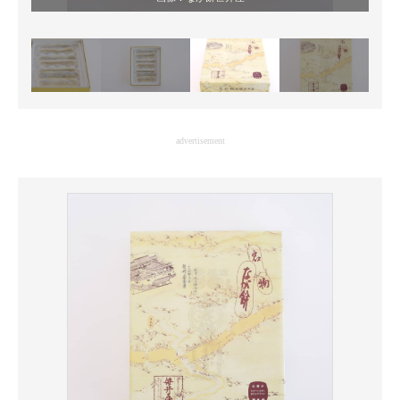
advertisement