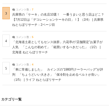
コメント数：
7
3
兵庫県の「ケーキ」の名店10選！ 一番うまいと思う店はどこ？
【7月12日は「デコレーションケーキの日」！】（2/4） | 兵庫県
ねとらぼリサーチ：2ページ目
コメント数：
5
4
「北海道土産としてもセンス抜群」六花亭の“店舗限定”お菓子が
人気 「こんなの初めて」「箱買いするべきだった」（1/2） |
北海道 ねとらぼリサーチ
コメント数：
4
5
「車に常備しました」 カインズの“1980円クーラーバッグ”が評
判 「ちょうどいい大きさ」「保冷剤を止めるベルトが良い」
（1/5） | ライフ ねとらぼリサーチ
カテゴリ一覧