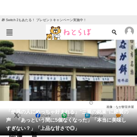
🎁 Switch 2もあたる！ プレゼントキャンペーン実施中！
ねとらぼメニュー
TOP
ニュース
エンタメ
クイズ
グルメ
地域
住まい
教育・育児
動物
リサーチ
グルメ
2026/05/11 07:20（公開）
画像：なが餅笹井屋
会員記事
「他県の人にめっちゃ好まれる」“三重の銘菓”に絶賛の
X
Share
LINE
hatena
0
声 「あっという間に5個なくなった」「本当に美味し
メディア
すぎない？」「上品な甘さで◎」
画像一覧
注目記事を集めた総合ページ