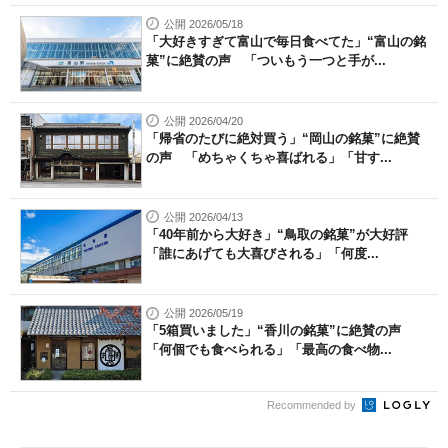
公開 2026/05/18
「大好きすぎて富山で毎日食べてた」“富山の銘
菓”に絶賛の声 「ついもう一つと手が...
公開 2026/04/20
「帰省のたびに絶対買う」“岡山の銘菓”に絶賛
の声 「めちゃくちゃ喜ばれる」「甘す...
公開 2026/04/13
「40年前から大好き」“鳥取の銘菓”が大好評
「誰にあげても大喜びされる」「何度...
公開 2026/05/19
「5箱買いました」“香川の銘菓”に絶賛の声
「何個でも食べられる」「最高の食べ物...
Recommended by