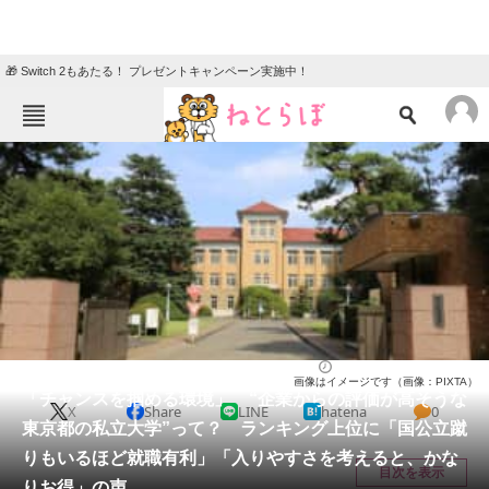
🎁 Switch 2もあたる！ プレゼントキャンペーン実施中！
ねとらぼメニュー
TOP
ニュース
エンタメ
クイズ
グルメ
地域
住まい
教育・育児
動物
リサーチ
大学
2026/05/10 12:20（公開）
画像はイメージです（画像：PIXTA）
会員記事
「チャンスを掴める環境」 “企業からの評価が高そうな
X
Share
LINE
hatena
0
東京都の私立大学”って？ ランキング上位に「国公立蹴
メディア
りもいるほど就職有利」「入りやすさを考えると、かな
目次を表示
りお得」の声
注目記事を集めた総合ページ