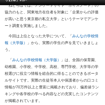
ねとらぼでは、アンケートサイト「ボイスノート」の
ITの今と未来を見通す
協力のもと、関東地方在住者を対象に「企業からの評価
が高いと思う東京都の私立大学」というテーマでアンケ
スマホと通信の最新トレンド
ート調査を実施しました。
進化するPCとデバイスの未来
今回は上位となった大学について、「
みんなの学校情
好きが集まる 比べて選べる
報（大学版）
」から、実際の学生の声を見ていきましょ
う。
ビジネスと働き方のヒント
「
みんなの学校情報（大学版）
」は、全国の保育園、
AI活用のいまが分かる
幼稚園、小学校、中学校、高校、専門学校、大学等の学
企業ITのトレンドを詳説
校選びに役立つ情報を総合的に得ることのできるポータ
ルサイトです。実際の生徒等本人や保護者からの口コミ
経営リーダーのコミュニティ
情報が70万件以上と豊富に掲載されており、偏差値ラン
マーケ×ITの今がよく分かる
キングや各学校の学べる内容などの充実したコンテンツ
が掲載されています。
ITエンジニア向け専門サイト