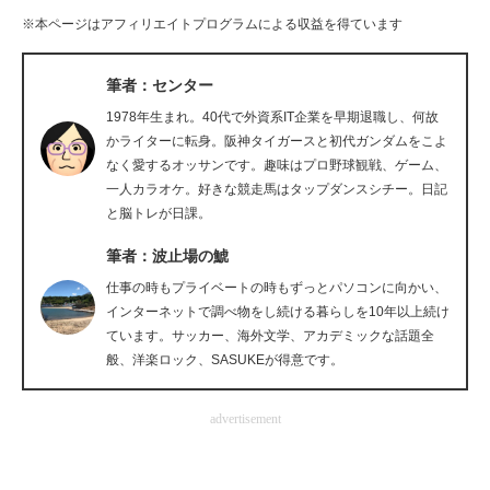
※本ページはアフィリエイトプログラムによる収益を得ています
企業向けIT製品の総合サイト
IT製品の技術・比較・事例
筆者：センター
1978年生まれ。40代で外資系IT企業を早期退職し、何故
製造業のIT導入・活用を支援
かライターに転身。阪神タイガースと初代ガンダムをこよ
なく愛するオッサンです。趣味はプロ野球観戦、ゲーム、
モノづくり技術者専門サイト
一人カラオケ。好きな競走馬はタップダンスシチー。日記
と脳トレが日課。
エレクトロニクス専門サイト
筆者：波止場の鯱
電子設計の基本と応用
仕事の時もプライベートの時もずっとパソコンに向かい、
エネルギーの専門メディア
インターネットで調べ物をし続ける暮らしを10年以上続け
ています。サッカー、海外文学、アカデミックな話題全
建設×テクノロジーの最前線
般、洋楽ロック、SASUKEが得意です。
ちょっと気になるネットの話題
advertisement