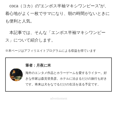
coca（コカ）の“エンボス半袖マキシワンピース”が、
ITの今と未来を見通す
着心地がよく一枚でサマになり、朝の時間がないときに
も便利と人気。
スマホと通信の最新トレンド
本記事では、そんな「エンボス半袖マキシワンピー
進化するPCとデバイスの未来
ス」について紹介します。
好きが集まる 比べて選べる
※本ページはアフィリエイトプログラムによる収益を得ています
ビジネスと働き方のヒント
筆者：月夜に米
AI活用のいまが分かる
海外のエンタメ作品とホラーゲームを愛するライター。好
企業ITのトレンドを詳説
きな作家は森見登美彦。ホテルに泊まるだけの旅行も好き
です。将来は犬をなでるだけの生活を送る予定です。
経営リーダーのコミュニティ
advertisement
マーケ×ITの今がよく分かる
ITエンジニア向け専門サイト