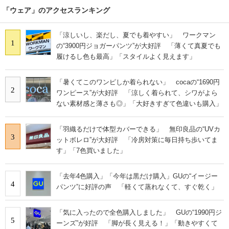
「ウェア」のアクセスランキング
「涼しいし、楽だし、夏でも着やすい」 ワークマン
1
の“3900円ジョガーパンツ”が大好評 「薄くて真夏でも
履けるし色も最高」「スタイルよく見えます」
「暑くてこのワンピしか着られない」 cocaの“1690円
2
ワンピース”が大好評 「涼しく着られて、シワがよら
ない素材感と薄さも◎」「大好きすぎて色違いも購入」
「羽織るだけで体型カバーできる」 無印良品の“UVカ
3
ットボレロ”が大好評 「冷房対策に毎日持ち歩いてま
す」「7色買いました」
「去年4色購入」「今年は黒だけ購入」GUの“イージー
4
パンツ”に好評の声 「軽くて蒸れなくて、すぐ乾く」
「気に入ったので全色購入しました」 GUの“1990円ジ
5
ーンズ”が好評 「脚が長く見える！」「動きやすくて