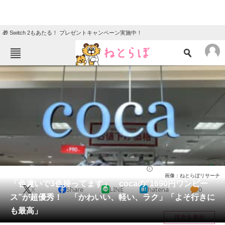
🎁 Switch 2もあたる！ プレゼントキャンペーン実施中！
ねとらぼメニュー
TOP
ニュース
エンタメ
クイズ
グルメ
地域
住まい
教育・育児
動物
リサーチ
ウェア
2026/05/11 11:50（公開）
画像：ねとらぼリサーチ
会員記事
「色違いで3色持ってます」 cocaの“1690円ワンピー
X
Share
LINE
hatena
0
ス”が超優秀！ 「かわいい、軽い、ラク」「よそ行きに
メディア
も最高」
目次を表示
注目記事を集めた総合ページ