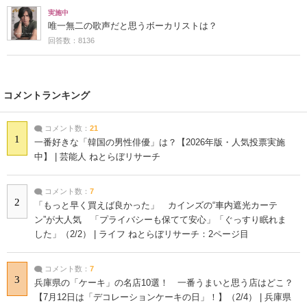
実施中
唯一無二の歌声だと思うボーカリストは？
回答数：8136
コメントランキング
コメント数：
21
1
一番好きな「韓国の男性俳優」は？【2026年版・人気投票実施
中】 | 芸能人 ねとらぼリサーチ
コメント数：
7
2
「もっと早く買えば良かった」 カインズの“車内遮光カーテ
ン”が大人気 「プライバシーも保てて安心」「ぐっすり眠れま
した」（2/2） | ライフ ねとらぼリサーチ：2ページ目
コメント数：
7
3
兵庫県の「ケーキ」の名店10選！ 一番うまいと思う店はどこ？
【7月12日は「デコレーションケーキの日」！】（2/4） | 兵庫県