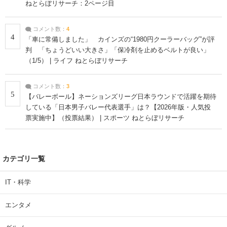
ねとらぼリサーチ：2ページ目
コメント数：
4
4
「車に常備しました」 カインズの“1980円クーラーバッグ”が評
判 「ちょうどいい大きさ」「保冷剤を止めるベルトが良い」
（1/5） | ライフ ねとらぼリサーチ
コメント数：
3
5
【バレーボール】ネーションズリーグ日本ラウンドで活躍を期待
している「日本男子バレー代表選手」は？【2026年版・人気投
票実施中】（投票結果） | スポーツ ねとらぼリサーチ
カテゴリ一覧
IT・科学
エンタメ