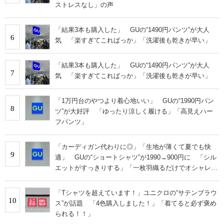
ストレスなし」の声
「結果3本も購入した」 GUの“1490円パンツ”が大人
6
気 「楽すぎてこればっか」「洗濯後も乾きが早い」
「結果3本も購入した」 GUの“1490円パンツ”が大人
7
気 「楽すぎてこればっか」「洗濯後も乾きが早い」
「1万円台のやつより着心地いい」 GUの“1990円パン
8
ツ”が大好評 「ゆったり涼しく履ける」「高見えハー
フパンツ」
「カーディガン代わりに◎」「生地が薄くて夏でも快
9
適」 GUの“ショートシャツ”が1990→900円に 「シル
エットがすっきりする」「一枚羽織るだけでオシャレに
見える」
「Tシャツを超えています！」ユニクロの“サテンブラウ
10
ス”が話題 「4色購入しました！」「着てると必ず褒め
られる！！」