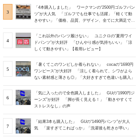
「4本購入しました」 ワークマンの“2500円ゴルフパン
3
ツ”が大人気 「ゴルフでも仕事でも活躍」「軽くて動
きやすい」「価格、品質、デザイン、全てに大満足で
す」
「これ以外のパンツ履けない」 ユニクロの“夏用ワイ
4
ドパンツ”が大好評 「ひんやり感が気持ちいい」「涼
しくて動きやすい」【着用レビュー】
「暑くてこのワンピしか着られない」 cocaの“1690円
5
ワンピース”が大好評 「涼しく着られて、シワがよら
ない素材感と薄さも◎」「大好きすぎて色違いも購入」
「気に入ったので全色購入しました」 GUの“1990円ジ
6
ーンズ”が好評 「脚が長く見える！」「動きやすくて
ストレスなし」の声
「結果3本も購入した」 GUの“1490円パンツ”が大人
7
気 「楽すぎてこればっか」「洗濯後も乾きが早い」