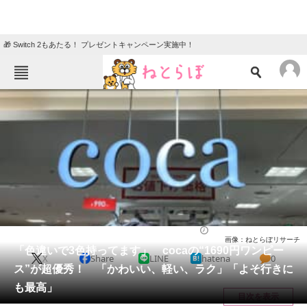
🎁 Switch 2もあたる！ プレゼントキャンペーン実施中！
ねとらぼメニュー
TOP
ニュース
エンタメ
クイズ
グルメ
地域
住まい
教育・育児
動物
リサーチ
ウェア
2026/05/11 11:50（公開）
画像：ねとらぼリサーチ
会員記事
「色違いで3色持ってます」 cocaの“1690円ワンピー
X
Share
LINE
hatena
0
ス”が超優秀！ 「かわいい、軽い、ラク」「よそ行きに
メディア
も最高」
目次を表示
注目記事を集めた総合ページ