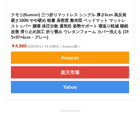
クモリ(Kumori) 三つ折りマットレス シングル 厚さ6cm 高反発
硬さ180N やや硬め 軽量 高密度 敷布団 ベッドマット マットレ
ストッパー 腰痛 体圧分散 通気性 姿勢サポート 寝返り軽減 睡眠
改善 滑り止め加工 折り畳み ウレタンフォーム カバー洗える (19
5×97×6cm・グレー)
￥4,980
2026/05/11 18:10時点｜Amazon調べ
Amazon
楽天市場
Yahoo
advertisement