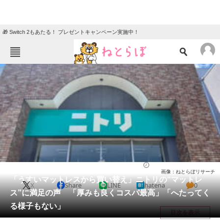
🎁 Switch 2もあたる！ プレゼントキャンペーン実施中！
ねとらぼメニュー
TOP
ニュース
エンタメ
クイズ
グルメ
地域
住まい
教育・育児
動物
リサーチ
ライフ
2026/05/11 23:10（公開）
画像：ねとらぼリサーチ
会員記事
「うすいマットレスから買い替え」ニトリの“マットレ
X
Share
LINE
hatena
0
ス”に満足の声 「厚みも良くコスパ最高」「へたってく
メディア
る様子もない」
目次を表示
注目記事を集めた総合ページ