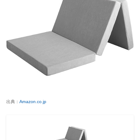
出典：
Amazon.co.jp