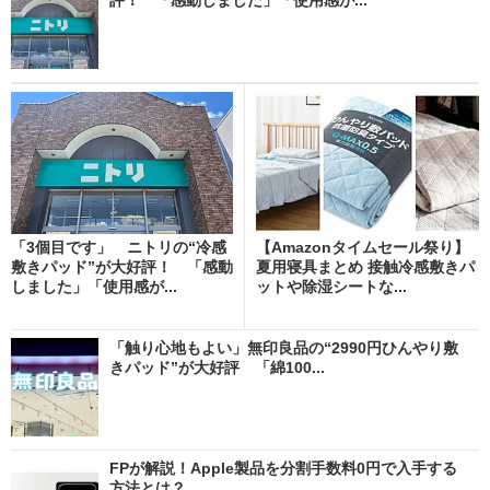
「3個目です」 ニトリの“冷感
【Amazonタイムセール祭り】
敷きパッド”が大好評！ 「感動
夏用寝具まとめ 接触冷感敷きパ
しました」「使用感が...
ットや除湿シートな...
「触り心地もよい」無印良品の“2990円ひんやり敷
きパッド”が大好評 「綿100...
FPが解説！Apple製品を分割手数料0円で入手する
方法とは？