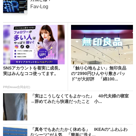
Fav-Log
SNSアカウントを着実に成長。
「触り心地もよい」無印良品
実はみんなココ使ってます。
の“2990円ひんやり敷きパッ
ド”が大好評 「綿100...
PR(Dreaw合同会社)
「実はこうしなくてもよかった」 40代夫婦の寝室
→辞めてみたら快適だったこと 小...
「真冬でもあたたかく休める」 IKEAの“ふわふわ
なシーツ”が人気 「簡単に洗え...