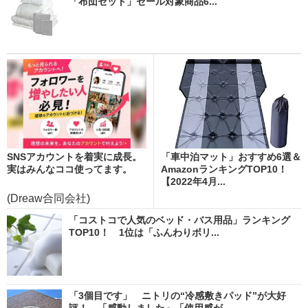
「布団セット」セール対象商品6...
SNSアカウントを着実に成長。
「車中泊マット」おすすめ6選＆
実はみんなココ使ってます。
AmazonランキングTOP10！
【2022年4月...
(Dreaw合同会社)
「コストコで人気のベッド・バス用品」ランキング
TOP10！ 1位は「ふんわりボリ...
「3個目です」 ニトリの“冷感敷きパッド”が大好
評！ 「感動しました」「使用感が...