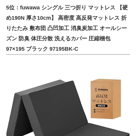
5位：fuwawa シングル 三つ折り マットレス 【硬
ITの今と未来を見通す
め190N 厚さ10cm】 高密度 高反発マットレス 折
スマホと通信の最新トレンド
りたたみ 敷布団 凸凹加工 消臭炭加工 オールシー
ズン 防臭 体圧分散 洗えるカバー 圧縮梱包
進化するPCとデバイスの未来
97×195 ブラック 97195BK-C
好きが集まる 比べて選べる
ビジネスと働き方のヒント
AI活用のいまが分かる
企業ITのトレンドを詳説
経営リーダーのコミュニティ
マーケ×ITの今がよく分かる
ITエンジニア向け専門サイト