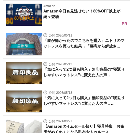
Amazon
Amazon今日も見逃せない！80%OFF以上が
続々登場
PR
公開 2026/05/11
「腰が痛かったのでこちらを購入」ニトリのマ
ットレスを買った結果→「腰痛から解放さ...
公開 2026/05/13
「気に入って2つ目も購入」無印良品の“寝返り
しやすいマットレス”に変えた人の声→...
公開 2026/05/13
「気に入って2つ目も購入」無印良品の“寝返り
しやすいマットレス”に変えた人の声→...
公開 2021/09/27
【Amazonタイムセール祭り】寝具特集 お布
団がぬくぬくになる毛布やトゥルース...