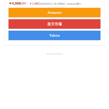
￥4,998
OFF：
￥1,982
2026/05/11 18:10時点｜Amazon調べ
Amazon
楽天市場
Yahoo
advertisement