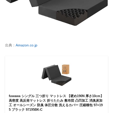
企業向けIT製品の総合サイト
IT製品の技術・比較・事例
製造業のIT導入・活用を支援
モノづくり技術者専門サイト
出典：
Amazon.co.jp
エレクトロニクス専門サイト
電子設計の基本と応用
エネルギーの専門メディア
建設×テクノロジーの最前線
ちょっと気になるネットの話題
fuwawa シングル 三つ折り マットレス 【硬め190N 厚さ10cm】
高密度 高反発マットレス 折りたたみ 敷布団 凸凹加工 消臭炭加
工 オールシーズン 防臭 体圧分散 洗えるカバー 圧縮梱包 97×19
5 ブラック 97195BK-C