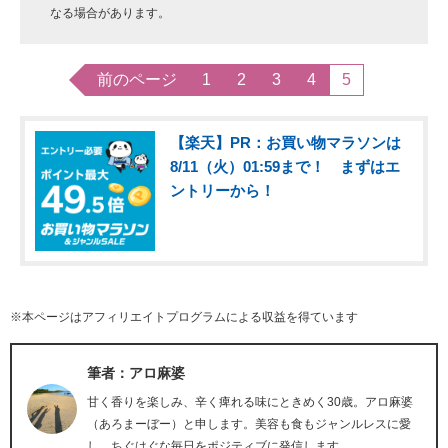
なる場合があります。
前のページ
1
2
3
4
5
【楽天】PR：お買い物マラソンは
8/11（火）01:59まで！ まずはエ
ントリーから！
※本ページはアフィリエイトプログラムによる収益を得ています
筆者：アロ麻婆
甘く香りを楽しみ、辛く痺れる味にときめく30歳。アロ麻婆
（あろまーぼー）と申します。美容も食もジャンルレスに愛
し、ちぐはぐな毎日をポジティブに発信します。