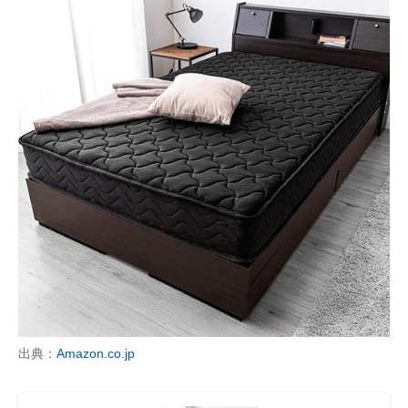
出典：
Amazon.co.jp